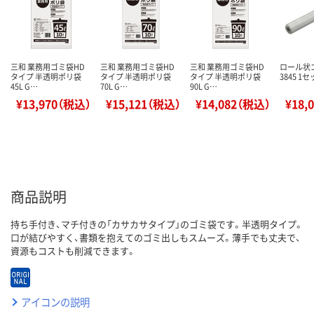
三和 業務用ゴミ袋HD
三和 業務用ゴミ袋HD
三和 業務用ゴミ袋HD
ロール状ゴミ
タイプ 半透明ポリ袋
タイプ 半透明ポリ袋
タイプ 半透明ポリ袋
3845 1
45L G…
70L G…
90L G…
¥13,970（税込）
¥15,121（税込）
¥14,082（税込）
¥18,
商品説明
持ち手付き、マチ付きの「カサカサタイプ」のゴミ袋です。半透明タイプ。
口が結びやすく、書類を抱えてのゴミ出しもスムーズ。薄手でも丈夫で、
資源もコストも削減できます。
アイコンの説明