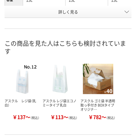
お申込番
詳しく見る
EP85677
J295504
J308776
号
あり
あり
8点
在庫
8月7日（金）
8月7日（金）
8月7日（金）
お届け日
この商品を見た人はこちらも検討されていま
す
数量
数量
数量
カゴへ
カゴへ
カ
アスクル レジ袋（乳
アスクル レジ袋エコノ
アスクル ゴミ袋 半透明
白）
ミータイプ 乳白
取っ手付き BOXタイプ
オリジナ…
￥137～
￥113～
￥782～
（税込）
（税込）
（税込）