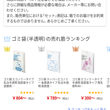
さらに詳細な商品情報が必要な場合は、メーカー等にお問い合
わせください。
また、販売単位における「セット」表記は、箱でのお届けをお約束
するものではありません。あらかじめご了承ください。
ゴミ袋（半透明）の売れ筋ランキング
ゴミ袋 エコノミータイプ
ゴミ袋 スーパーエコノミ
ゴミ袋 エコノミータイプ
ゴ
乳白半透明 高密度タイプ
ー 省資源タイプ 乳白半透
半透明 高密度タイプ 再生
プ
詰替用 …
明 高密度…
原料40…
詰
￥804～
￥789～
￥300～
（税込）
（税込）
（税込）
ランキングをもっと見る