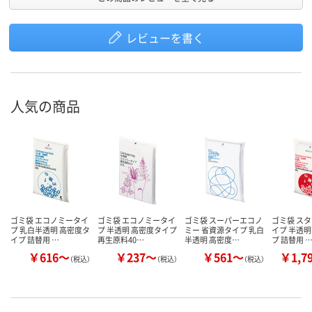
レビューを書く
人気の商品
ゴミ袋 エコノミータイ
ゴミ袋 エコノミータイ
ゴミ袋 スーパーエコノ
ゴミ袋 ス
プ 乳白半透明 高密度タ
プ 半透明 高密度タイプ
ミー 省資源タイプ 乳白
イプ 半透明
イプ 詰替用 …
再生原料40…
半透明 高密度…
プ 詰替用 
￥616～
￥237～
￥561～
￥1,7
（税込）
（税込）
（税込）