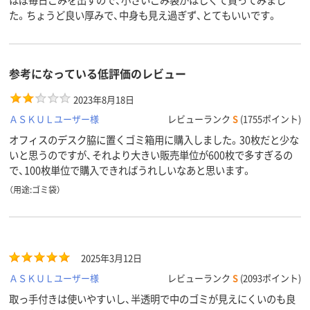
55
65
15
スコア
た。ちょうど良い厚みで、中身も見え過ぎず、とてもいいです。
参考になっている低評価のレビュー
2023年8月18日
ＡＳＫＵＬユーザー様
レビューランク
S
(1755ポイント)
オフィスのデスク脇に置くゴミ箱用に購入しました。30枚だと少な
いと思うのですが、それより大きい販売単位が600枚で多すぎるの
で、100枚単位で購入できればうれしいなあと思います。
（用途:ゴミ袋）
2025年3月12日
ＡＳＫＵＬユーザー様
レビューランク
S
(2093ポイント)
取っ手付きは使いやすいし、半透明で中のゴミが見えにくいのも良