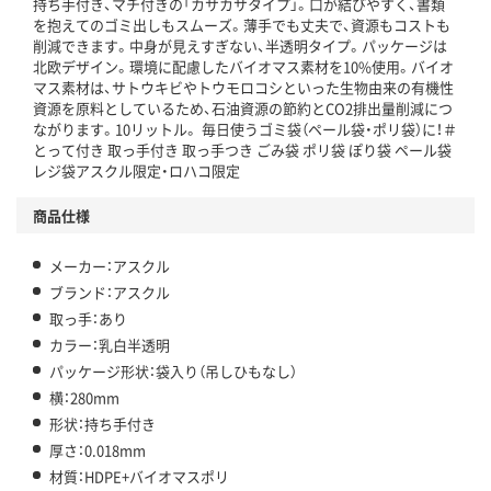
持ち手付き、マチ付きの「カサカサタイプ」。口が結びやすく、書類
この商品の環境配慮ポイントです。下記商品詳細「
を抱えてのゴミ出しもスムーズ。薄手でも丈夫で、資源もコストも
アスクル商品環境スコア詳細／加点項目
」で確認できます。
削減できます。中身が見えすぎない、半透明タイプ。パッケージは
北欧デザイン。環境に配慮したバイオマス素材を10%使用。バイオ
マス素材は、サトウキビやトウモロコシといった生物由来の有機性
資源を原料としているため、石油資源の節約とCO2排出量削減につ
ながります。10リットル。 毎日使うゴミ袋（ペール袋・ポリ袋）に！＃
とって付き 取っ手付き 取っ手つき ごみ袋 ポリ袋 ぽり袋 ペール袋
レジ袋アスクル限定・ロハコ限定
商品仕様
メーカー：アスクル
ブランド：アスクル
取っ手：あり
カラー：乳白半透明
パッケージ形状：袋入り（吊しひもなし）
横：280mm
形状：持ち手付き
厚さ：0.018mm
材質：HDPE+バイオマスポリ