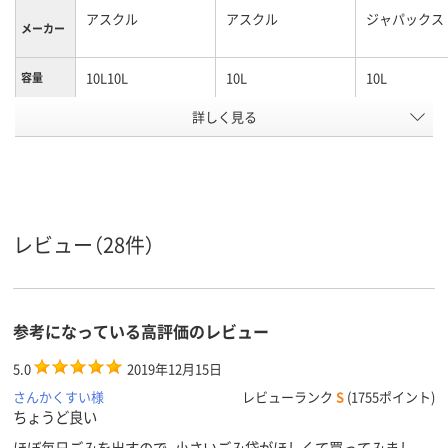
アスクル
アスクル
ジャパックス
メーカー
10L10L
10L
10L
容量
ゴミ袋カ
詳しく見る
半透明
白半透明
半透明
ラー
1パック
30
30
50
あたり枚
数
0.018mm0.018
0.012mm
0.01mm
厚さ
レビュー（28件）
HDPE+バイオマスポ
高密度ポリエチレン
高密度ポリエ
リHDPE（カサカサタ
HDPE（カサカサタイ
HDPE（カサ
材質
イプ）
プ）
プ）
参考になっている高評価のレビュー
5.0
ホワイト系
2019年12月15日
クリア(透明・半透明)
クリア(透明)
カラーグ
ループ
系、ホワイト系
さんかくすい様
レビューランク
S
(1755ポイント)
ちょうど良い
アスクル
商品環境
ほぼ毎日ごみを出すので、小さいごみ袋がほしくて買ってみまし