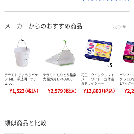
メーカーからのおすすめ商品
スポンサー
テラモト じょうぶバケ
テラモト ちりとり捨楽
花王 クイックルワイ
パワフル
ツ 14L 半透明 ナチ
大 屋外用 DP466030…
パー ワイド 立体吸
グ フロ
ュラル…
着ドライシー…
1パック
¥1,523（税込）
¥2,579（税込）
¥13,800（税込）
¥2,
類似商品と比較