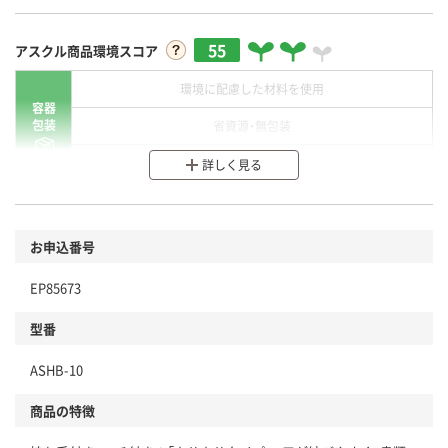
55
アスクル商品環境スコア
環境に配慮した材料を使用
容器
包装
省資源・無包装
分別・リサイクルしやすい設計
詳しく見る
環境に配慮した材料を使用
商品
お申込番号
本体
省資源・省エネ・節水
EP85673
分別・リサイクルしやすい設計
型番
独自の回収スキームがある
ASHB-10
仕組
アスクルで資源循環している
商品の特徴
温室効果ガスなどの削減