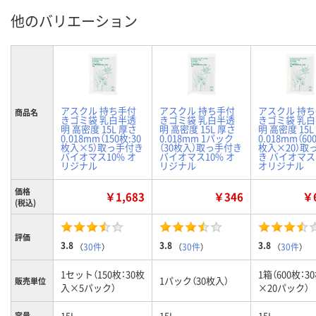
他のバリエーション
アスクル 持ち手付
アスクル 持ち手付
アスクル 持
商品名
きゴミ袋 乳白半透
きゴミ袋 乳白半透
きゴミ袋 乳
明 高密度 15L 厚さ
明 高密度 15L 厚さ
明 高密度 15L
0.018mm（150枚:30
0.018mm 1パック
0.018mm（60
枚入×5）取っ手付き
（30枚入）取っ手付き
枚入×20）取
バイオマス10% オ
バイオマス10% オ
き バイオマス
リジナル
リジナル
オリジナル
価格
￥1,683
￥346
￥6
(税込)
評価
3.8
3.8
3.8
（
30件
）
（
30件
）
（
30件
）
1セット（150枚：30枚
1箱（600枚：3
1パック（30枚入）
販売単位
入×5パック）
×20パック）
15L
15L
15L
容量