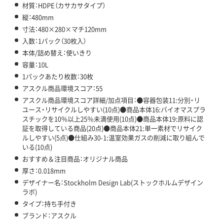
材質：HDPE（カサカサタイプ）
縦：480mm
寸法：480×280×マチ120mm
入数：1パック（30枚入）
本体/詰め替え：使いきり
容量：10L
1パックあたり枚数：30枚
アスクル商品環境スコア：55
アスクル商品環境スコア詳細/加点項目：●容器包装11:分別・リ
ユース・リサイクルしやすい(10点)●商品本体16:バイオマスプラ
スチックを10％以上25％未満使用(10点)●商品本体19:原料に認
証を取得している商品(20点)●商品本体21:単一素材でリサイク
ルしやすい(5点)●仕組み30-1:温室効果ガスの削減に取り組んで
いる(10点)
おすすめ＆注目商品：オリジナル商品
厚さ：0.018mm
デザイナー名：Stockholm Design Lab(ストックホルムデザイン
ラボ)
タイプ：持ち手付き
ブランド：アスクル