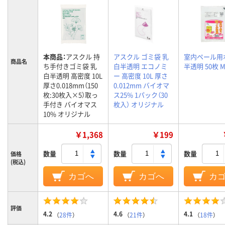
本商品：
アスクル 持
アスクル ゴミ袋 乳
室内ペール用
商品名
ち手付きゴミ袋 乳
白半透明 エコノミ
半透明 50枚 
白半透明 高密度 10L
ー 高密度 10L 厚さ
厚さ0.018mm（150
0.012mm バイオマ
枚:30枚入×5）取っ
ス25% 1パック（30
手付き バイオマス
枚入） オリジナル
10% オリジナル
￥1,368
￥199
数量
数量
数量
価格
(税込)
カゴへ
カゴへ
カ
評価
4.2
4.6
4.1
（
28件
）
（
21件
）
（
18件
）