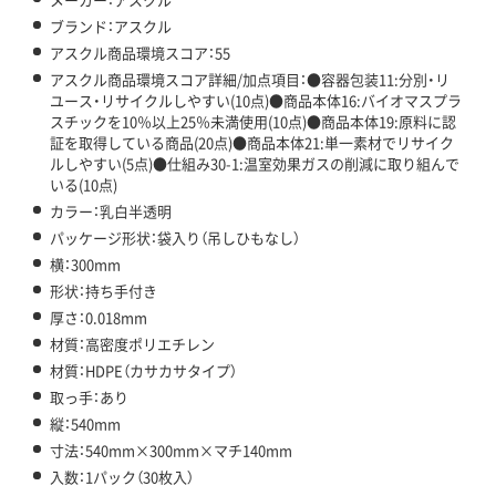
ブランド：アスクル
アスクル商品環境スコア：55
アスクル商品環境スコア詳細/加点項目：●容器包装11:分別・リ
ユース・リサイクルしやすい(10点)●商品本体16:バイオマスプラ
スチックを10％以上25％未満使用(10点)●商品本体19:原料に認
証を取得している商品(20点)●商品本体21:単一素材でリサイク
ルしやすい(5点)●仕組み30-1:温室効果ガスの削減に取り組んで
いる(10点)
カラー：乳白半透明
パッケージ形状：袋入り（吊しひもなし）
横：300mm
形状：持ち手付き
厚さ：0.018mm
材質：高密度ポリエチレン
材質：HDPE（カサカサタイプ）
取っ手：あり
縦：540mm
寸法：540mm×300mm×マチ140mm
入数：1パック（30枚入）