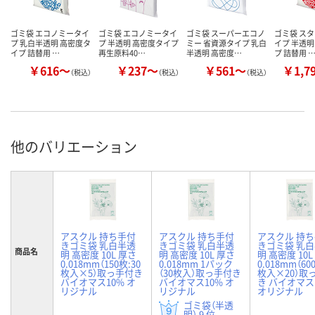
ゴミ袋 エコノミータイ
ゴミ袋 エコノミータイ
ゴミ袋 スーパーエコノ
ゴミ袋 ス
プ 乳白半透明 高密度タ
プ 半透明 高密度タイプ
ミー 省資源タイプ 乳白
イプ 半透明
イプ 詰替用 …
再生原料40…
半透明 高密度…
プ 詰替用 
￥616～
￥237～
￥561～
￥1,7
（税込）
（税込）
（税込）
他のバリエーション
アスクル 持ち手付
アスクル 持ち手付
アスクル 持
きゴミ袋 乳白半透
きゴミ袋 乳白半透
きゴミ袋 乳
商品名
明 高密度 10L 厚さ
明 高密度 10L 厚さ
明 高密度 10L
0.018mm（150枚:30
0.018mm 1パック
0.018mm（60
枚入×5）取っ手付き
（30枚入）取っ手付き
枚入×20）取
バイオマス10% オ
バイオマス10% オ
き バイオマス
リジナル
リジナル
オリジナル
ゴミ袋（半透
明） 9 位