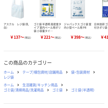
アスクル レジ袋（乳
ゴミ袋 半透明 高密度タ
ジャパックス ゴミ袋 室
日本技研 ゴ
白）
イプ 室内ペール用ポリ
内小型ペール用 PR
付きポリ袋 
袋 小容量タイ…
￥137～
￥221～
￥398～
￥4
（税込）
（税込）
（税込）
この商品のカテゴリー
ホーム
テープ/梱包資材/店舗用品
袋・包装資材
レジ袋
ホーム
生活雑貨/キッチン用品
ゴミ袋/清掃用品/洗濯用品
ゴミ袋
ゴミ袋（半透明）