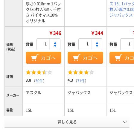
厚さ0.018mm 1パッ
ズ 15L 1パック
ク（30枚入）取っ手付
枚入）厚さ0.0
き バイオマス10%
ジャパックス
オリジナル
￥346
￥344
数量
数量
数量
価格
(税込)
カゴへ
カゴへ
カ
評価
3.8
4.3
（
30件
）
（
31件
）
アスクル
ジャパックス
ジャパックス
メーカー
15L
15L
15L
容量
ゴミ袋カ
詳しく見る
白半透明
半透明
半透明
ラー