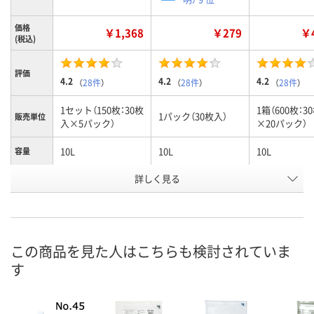
価格
￥1,368
￥279
￥4
(税込)
評価
4.2
4.2
4.2
（
28件
）
（
28件
）
（
28件
）
1セット（150枚：30枚
1箱（600枚：3
1パック（30枚入）
販売単位
入×5パック）
×20パック）
10L
10L
10L
容量
お申込番
詳しく見る
EP85673
J295505
J308775
号
あり
あり
あり
在庫
8月10日（月）
8月10日（月）
8月10日（月）
お届け日
この商品を見た人はこちらも検討されていま
す
数量
数量
数量
カゴへ
カゴへ
カ