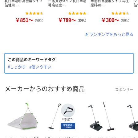
乳白半透明 高密度タイプ
ー 省資源タイプ 乳白半透
半透明 高密度タイプ 再生
プ
詰替用 …
明 高密度…
原料40…
詰
￥851～
￥789～
￥300～
（税込）
（税込）
（税込）
ランキングをもっと見る
この商品のキーワードタグ
#しっかり
#使いやすい
メーカーからのおすすめ商品
スポンサー