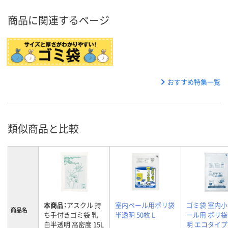
商品に関連するページ
おすすめ特集一覧
類似商品と比較
本商品：
アスクル 持
室内ペール用ポリ袋
ゴミ袋 室内
商品名
ち手付きゴミ袋 乳
半透明 50枚 L
ール用 ポリ袋
白半透明 高密度 15L
明 エコタイプ