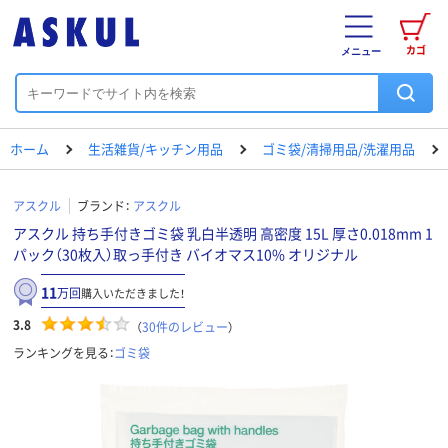
カゴ
メニュー
ホーム
生活雑貨/キッチン用品
ゴミ袋/清掃用品/洗濯用品
アスクル
ブランド：
アスクル
アスクル 持ち手付きゴミ袋 乳白半透明 高密度 15L 厚さ0.018mm 1
パック（30枚入）取っ手付き バイオマス10% オリジナル
11
万回
購入いただきました！
3.8
（
30
件のレビュー
）
ランキングを見る：
ゴミ袋