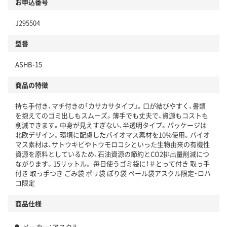
お申込番号
本体
省資源・省エネ・節水
J295504
分別・リサイクルしやすい設計
型番
独自の回収スキームがある
ASHB-15
仕組
アスクルで資源循環している
商品の特徴
温室効果ガスなどの削減
持ち手付き、マチ付きの「カサカサタイプ」。口が結びやすく、書類
この商品の環境配慮ポイントです。下記商品詳細「
を抱えてのゴミ出しもスムーズ。薄手でも丈夫で、資源もコストも
アスクル商品環境スコア詳細／加点項目
」で確認できます。
削減できます。中身が見えすぎない、半透明タイプ。パッケージは
北欧デザイン。環境に配慮したバイオマス素材を10%使用。バイオ
マス素材は、サトウキビやトウモロコシといった生物由来の有機性
資源を原料としているため、石油資源の節約とCO2排出量削減につ
ながります。15リットル。 毎日使うゴミ袋に！＃とって付き 取っ手
付き 取っ手つき ごみ袋 ポリ袋 ぽり袋 ペール袋アスクル限定・ロハ
コ限定
商品仕様
メーカー：アスクル