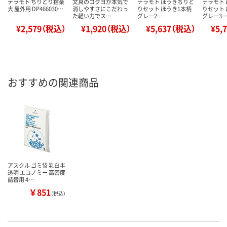
テラモト ちりとり捨楽
文具のコクヨが本気で
テラモト ほうきちりと
テラモト
大 屋外用 DP466030…
消しやすさにこだわっ
りセット ほうき1本柄
りセット 
た軽い力でス…
グレー2…
グレー3
¥2,579（税込）
¥1,920（税込）
¥5,637（税込）
¥5,
おすすめの関連商品
アスクル ゴミ袋 乳白半
透明 エコノミー 高密度
詰替用 4…
￥851
（税込）