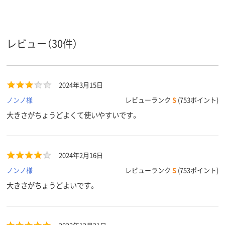
1パック
30
50
100
あたり枚
数
0.018mm
0.01mm
0.008ｍｍ
厚さ
レビュー（30件）
高密度ポリエチレン
高密度ポリエチレン
高密度ポリエ
HDPE（カサカサタイ
HDPE（カサカサタイ
+メタロセン
材質
プ）
プ）
HDPE（カサ
2024年3月15日
プ）
ノンノ様
レビューランク
S
(753ポイント)
クリア(透明・半透明)
クリア(透明)系
クリア(透明・
カラーグ
大きさがちょうどよくて使いやすいです。
ループ
系、ホワイト系
系
アスクル
商品環境
55
15
15
スコア
2024年2月16日
ノンノ様
レビューランク
S
(753ポイント)
大きさがちょうどよいです。