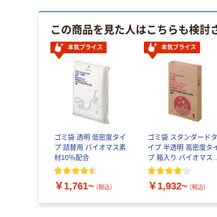
この商品を見た人はこちらも検討
本気プライス
本気プライス
ゴミ袋 透明 低密度タイ
ゴミ袋 スタンダード
プ 詰替用 バイオマス素
イプ 半透明 高密度タ
材10％配合
プ 箱入り バイオマス
材10％配合
￥1,761~
￥1,932~
（税込）
（税込）