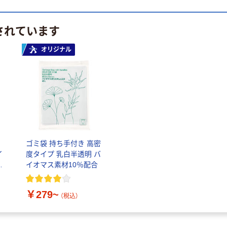
されています
オリジナル
タ
ゴミ袋 持ち手付き 高密
イ
度タイプ 乳白半透明 バ
素
イオマス素材10％配合
￥279~
（税込）