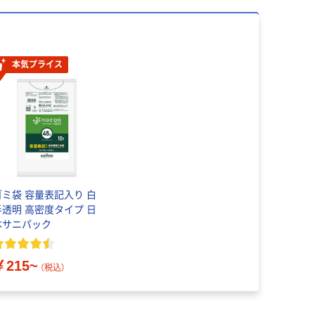
本気プライス
ゴミ袋 容量表記入り 白
半透明 高密度タイプ 日
本サニパック
￥215~
（税込）