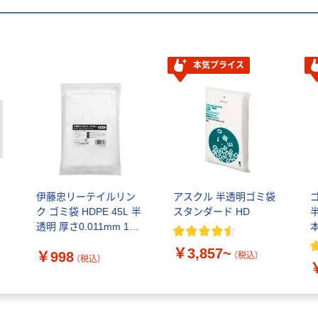
本気プライス
伊藤忠リーテイルリン
アスクル 半透明ゴミ袋
ク ゴミ袋 HDPE 45L 半
スタンダード HD
透明 厚さ0.011mm 1パ
ック（100枚入） HDGB
￥3,857~
￥998
（税込）
（税込）