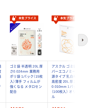
本気プライス
本気プライス
次へ
透
ゴミ袋 半透明 20L 厚
アスクル ゴミ袋 スー
日本サニ
度
さ0.024mm 業務用
パーエコノミー 省資
表記入り
再
ポリ袋 1パック（15枚
源タイプ 乳白半透明
ミ袋 20L 
入）薄手 フィルムが
高密度 20L 厚さ
CHT21（
ジ
強くなる メタロセン
0.010mm 1パック
配合
（100枚入） オリジナ
ル