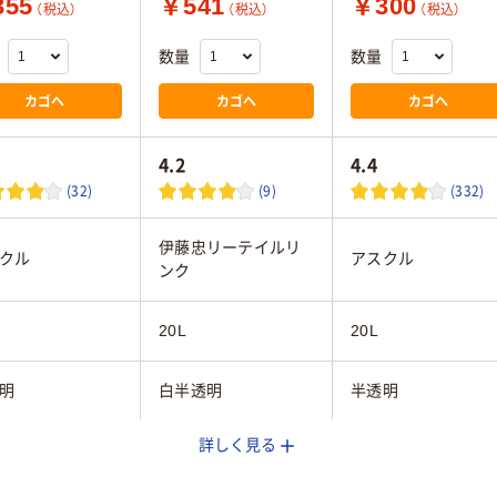
55
￥541
￥300
（税込）
（税込）
（税込）
数量
数量
カゴへ
カゴへ
カゴへ
4.2
4.4
(32)
(9)
(332)
伊藤忠リーテイルリ
クル
アスクル
ンク
20L
20L
明
白半透明
半透明
詳しく見る
枚
20枚
30枚