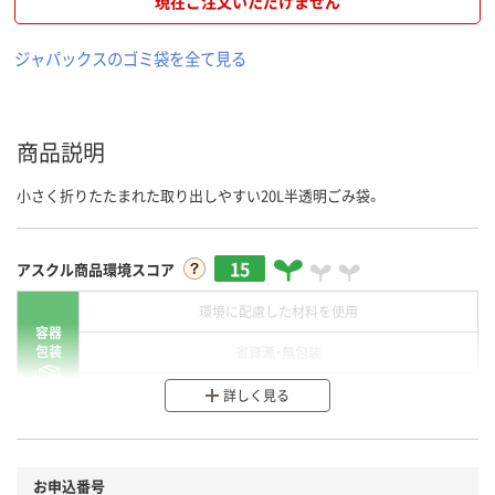
現在ご注文いただけません
ジャパックスのゴミ袋を全て見る
商品説明
小さく折りたたまれた取り出しやすい20L半透明ごみ袋。
15
アスクル商品環境スコア
環境に配慮した材料を使用
容器
包装
省資源・無包装
分別・リサイクルしやすい設計
詳しく見る
環境に配慮した材料を使用
商品
お申込番号
本体
省資源・省エネ・節水