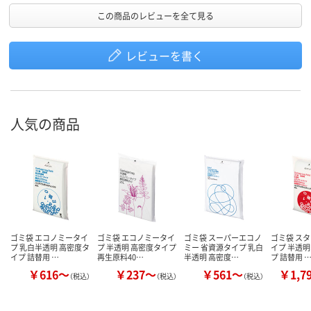
この商品のレビューを全て見る
レビューを書く
人気の商品
ゴミ袋 エコノミータイ
ゴミ袋 エコノミータイ
ゴミ袋 スーパーエコノ
ゴミ袋 ス
プ 乳白半透明 高密度タ
プ 半透明 高密度タイプ
ミー 省資源タイプ 乳白
イプ 半透明
イプ 詰替用 …
再生原料40…
半透明 高密度…
プ 詰替用 
￥616～
￥237～
￥561～
￥1,7
（税込）
（税込）
（税込）