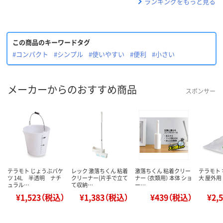
ランキングをもっと見る
この商品のキーワードタグ
#コンパクト
#シンプル
#使いやすい
#便利
#小さい
メーカーからのおすすめ商品
スポンサー
テラモト じょうぶバケ
レック 激落ちくん 粘着
激落ちくん 粘着クリー
テラモト
ツ 14L 半透明 ナチ
クリーナー(片手で立て
ナー （衣類用） 本体 ショ
大 屋外用 
ュラル…
て収納…
ー…
¥1,523（税込）
¥1,383（税込）
¥439（税込）
¥2,