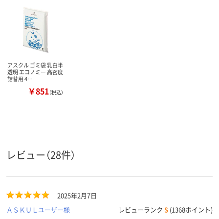
アスクル ゴミ袋 乳白半
透明 エコノミー 高密度
詰替用 4…
￥851
（税込）
レビュー（28件）
2025年2月7日
ＡＳＫＵＬユーザー様
レビューランク
S
(1368ポイント)