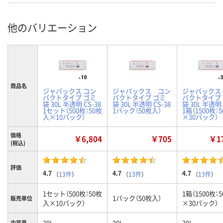
他のバリエーション
商品名
ジャパックス コン
ジャパックス コン
ジャパックス
パクトタイプ ゴミ
パクトタイプ ゴミ
パクトタイプ
袋 30L 半透明 CS-38
袋 30L 半透明 CS-38
袋 30L 半透明 
1セット（500枚：50枚
1パック（50枚入）
1箱（1500枚：
入×10パック）
×30パック）
価格
￥6,804
￥705
￥17
(税込)
評価
4.7
4.7
4.7
（
13件
）
（
13件
）
（
13件
）
1セット（500枚：50枚
1箱（1500枚：
1パック（50枚入）
販売単位
入×10パック）
×30パック）
30L
30L
30L
内容量