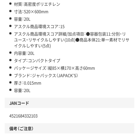
材質：高密度ポリエチレン
寸法：520×600mm
容量：20L
アスクル商品環境スコア：15
アスクル商品環境スコア詳細/加点項目：●容器包装11:分別・リ
ユース・リサイクルしやすい(10点)●商品本体21:単一素材でリサ
イクルしやすい(5点)
内容量：20L
タイプ：コンパクトタイプ
パッケージサイズ：縦85×横170×高さ60mm
ブランド：ジャパックス（JAPACK’S）
厚さ：0.015mm
容量：20L
JANコード
4521684332103
備考（ご注意）