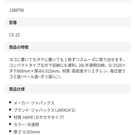
J288700
分別・リサイクルしやすい設計
型番
独自の回収スキームがある
CS-23
仕組
アスクルで資源循環している
商品の特徴
温室効果ガスなどの削減
ヨコに置いてもタテに置いても１枚ずつスムーズに取り出せます。
この商品の環境配慮ポイントです。下記商品詳細「
コンパクトタイプなので収納にも便利。20L半透明50枚。ヨコ520×
アスクル商品環境スコア詳細／加点項目
」で確認できます。
タテ600mm×厚み0.015mm。材質：高密度ポリエチレン。毎日使う
ゴミ袋（ペール袋・ポリ袋）に！。
商品仕様
メーカー：ジャパックス
ブランド：ジャパックス（JAPACK’S）
材質：HDPE（カサカサタイプ）
カラー：半透明
厚さ：0.015mm