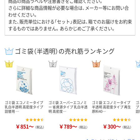
商品の商品ラベルや注意書きをご確認ください。
さらに詳細な商品情報が必要な場合は、メーカー等にお問い合
わせください。
また、販売単位における「セット」表記は、箱でのお届けをお約束
するものではありません。あらかじめご了承ください。
ゴミ袋（半透明）の売れ筋ランキング
ゴミ袋 エコノミータイプ
ゴミ袋 スーパーエコノミ
ゴミ袋 エコノミータイプ
ゴ
乳白半透明 高密度タイプ
ー 省資源タイプ 乳白半透
半透明 高密度タイプ 再生
プ
詰替用 …
明 高密度…
原料40…
詰
￥851～
￥789～
￥300～
（税込）
（税込）
（税込）