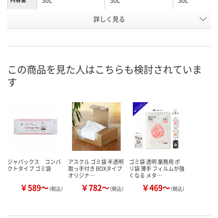
お申込番
詳しく見る
P693203
J288701
J308778
号
あり
あり
4点
在庫
8月9日（日）
8月9日（日）
8月9日（日）
お届け日
この商品を見た人はこちらも検討されていま
す
数量
数量
数量
カゴへ
カゴへ
カ
ジャパックス コンパ
アスクル ゴミ袋 半透明
ゴミ袋 透明 業務用 ポ
クトタイプ ゴミ袋
取っ手付き BOXタイプ
リ袋 薄手 フィルムが強
オリジナ…
くなる メタ…
￥589～
￥782～
￥469～
（税込）
（税込）
（税込）