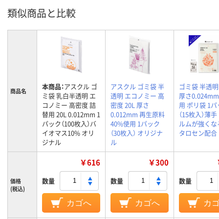
類似商品と比較
本商品：
アスクル ゴ
アスクル ゴミ袋 半
ゴミ袋 半透明 
商品名
ミ袋 乳白半透明 エ
透明 エコノミー 高
厚さ0.024m
コノミー 高密度 詰
密度 20L 厚さ
用 ポリ袋 1
替用 20L 0.012mm 1
0.012mm 再生原料
（15枚入）薄手
パック（100枚入）バ
40%使用 1パック
ルムが強くな
イオマス10% オリ
（30枚入） オリジナ
タロセン配合
ジナル
ル
￥616
￥300
数量
数量
数量
価格
(税込)
カゴへ
カゴへ
カ