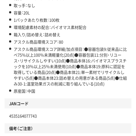
取っ手：なし
容量：20L
1パックあたり枚数：100枚
環境配慮素材の配合：バイオマス素材配合
箱入り/詰め替え：詰め替え
アスクル商品環境スコア：80
アスクル商品環境スコア詳細/加点項目：●容器包装9:従来品に比
べ75％以上100％未満軽量化(20点)●容器包装11:分別・リユー
ス・リサイクルしやすい(10点)●商品本体16:バイオマスプラスチ
ックを10％以上25％未満使用(10点)●商品本体19:原料に認証を
取得している商品(20点)●商品本体21:単一素材でリサイクルし
やすい(5点)●商品本体23:詰め替えの用意がある商品(5点)●仕組
み30-1:温室効果ガスの削減に取り組んでいる(10点)
原産国：中国
JANコード
4535164077743
備考（ご注意）