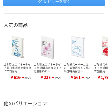
レビューを書く
人気の商品
ゴミ袋 エコノミータイ
ゴミ袋 エコノミータイ
ゴミ袋 スーパーエコノ
ゴミ袋 ス
プ 乳白半透明 高密度タ
プ 半透明 高密度タイプ
ミー 省資源タイプ 乳白
イプ 半透明
イプ 詰替用 …
再生原料40…
半透明 高密度…
プ 詰替用 
￥616～
￥237～
￥561～
￥1,7
（税込）
（税込）
（税込）
他のバリエーション