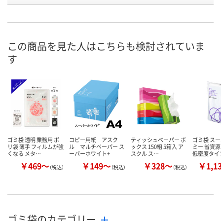
号
5点
あり
あり
在庫
8月7日（金）
8月7日（金）
8月7日（金）
お届け日
この商品を見た人はこちらも検討されていま
す
数量
数量
数量
カゴへ
カゴへ
カ
ゴミ袋 透明 業務用 ポ
コピー用紙 アスク
ティッシュペーパー ボ
ゴミ袋 ス
リ袋 薄手 フィルムが強
ル マルチペーパー ス
ックス 150組 5箱入 ア
ミー 省資源
くなる メタ…
ーパーホワイト+
スクル ス…
低密度タイ
￥469～
￥149～
￥328～
￥1,1
（税込）
（税込）
（税込）
ゴミ袋のカテゴリー