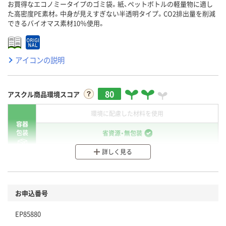
お買得なエコノミータイプのゴミ袋。紙、ペットボトルの軽量物に適し
た高密度PE素材。中身が見えすぎない半透明タイプ。CO2排出量を削減
できるバイオマス素材10％使用。
アイコンの説明
80
アスクル商品環境スコア
環境に配慮した材料を使用
容器
包装
省資源・無包装
詳しく見る
分別・リサイクルしやすい設計
環境に配慮した材料を使用
商品
お申込番号
本体
省資源・省エネ・節水
EP85880
分別・リサイクルしやすい設計