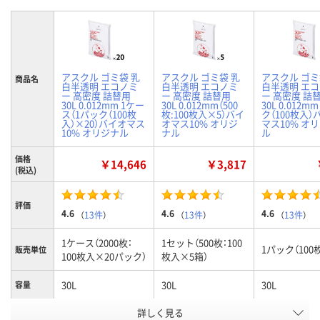
アスクル ゴミ袋 乳
アスクル ゴミ袋 乳
アスクル ゴミ
商品名
白半透明 エコノミ
白半透明 エコノミ
白半透明 エ
ー 高密度 詰替用
ー 高密度 詰替用
ー 高密度 詰
30L 0.012mm 1ケー
30L 0.012mm（500
30L 0.012m
ス（1パック（100枚
枚:100枚入×5）バイ
ク（100枚入）
入）×20）バイオマス
オマス10% オリジ
マス10% オ
10% オリジナル
ナル
ル
価格
￥14,646
￥3,817
(税込)
評価
4.6
4.6
4.6
（
13件
）
（
13件
）
（
13件
）
1ケース（2000枚：
1セット（500枚：100
1パック（100
販売単位
100枚入×20パック）
枚入×5箱）
30L
30L
30L
容量
お申込番
詳しく見る
RP79504
RJ26666
EP85882