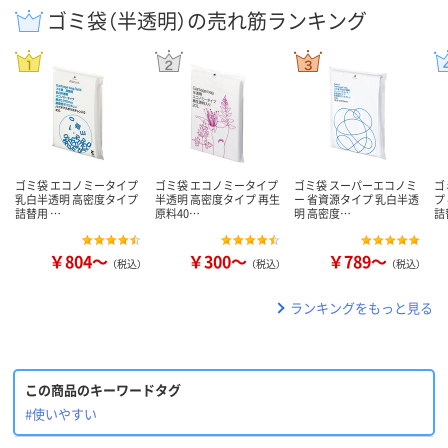
ゴミ袋（半透明）の売れ筋ランキング
ゴミ袋 エコノミータイプ
ゴミ袋 エコノミータイプ
ゴミ袋 スーパーエコノミ
ゴ
乳白半透明 高密度タイプ
半透明 高密度タイプ 再生
ー 省資源タイプ 乳白半透
プ
詰替用 …
原料40…
明 高密度…
詰
￥804～
￥300～
￥789～
（税込）
（税込）
（税込）
ランキングをもっと見る
この商品のキーワードタグ
#使いやすい