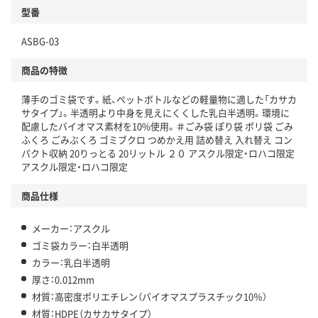
型番
独自の回収スキームがある
ASBG-03
仕組
アスクルで資源循環している
商品の特徴
温室効果ガスなどの削減
薄手のゴミ袋です。紙、ペットボトルなどの軽量物に適した「カサカ
サタイプ」。半透明より中身を見えにくくした乳白半透明。環境に
この商品の環境配慮ポイントです。下記商品詳細「
配慮したバイオマス素材を10%使用。＃ごみ袋 ぽり袋 ポリ袋 ごみ
アスクル商品環境スコア詳細／加点項目
」で確認できます。
ふくろ ごみぶくろ ゴミブクロ つめかえ用 詰め替え 入れ替え コン
パクト収納 20りっとる 20リットル ２０ アスクル限定・ロハコ限定
アスクル限定・ロハコ限定
商品仕様
メーカー：アスクル
ゴミ袋カラー：白半透明
カラー：乳白半透明
厚さ：0.012mm
材質：高密度ポリエチレン（バイオマスプラスチック10％）
材質：HDPE（カサカサタイプ）