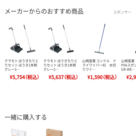
メーカーからのおすすめ商品
スポンサー
テラモト ほうきちりと
テラモト ほうきちりと
山崎産業 コンドル ド
山崎産業
りセット ほうき1本柄
りセット ほうき1本柄
ライワイパー45 水切
PVAス
グレー3…
グレー2…
りワイ…
GR-WE…
¥5,754（税込）
¥5,637（税込）
¥1,590（税込）
¥2,
一緒に購入する