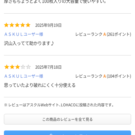
厚さもちょうどよく100枚入りの大容量で使いやすい。
プ）
クリア(透明・半透明)
クリア(透明)系
ホワイト系
カラーグ
ループ
系、ホワイト系
2025年9月19日
アスクル
ＡＳＫＵＬユーザー様
レビューランク
A
(261ポイント)
商品環境
80
30
25
スコア
沢山入ってて助かります♪
2025年7月18日
ＡＳＫＵＬユーザー様
レビューランク
A
(104ポイント)
思っていたより破れにくく十分使える
※
レビューはアスクルWebサイト、LOHACOに投稿された内容です。
この商品のレビューを全て見る