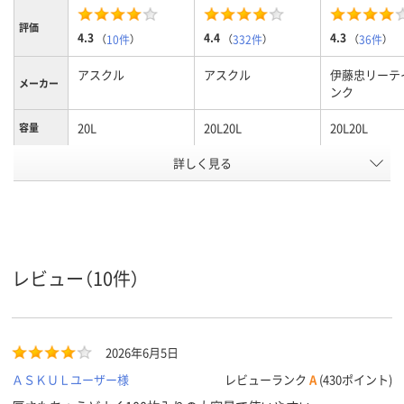
評価
4.3
4.4
4.3
（
10件
）
（
332件
）
（
36件
）
アスクル
アスクル
伊藤忠リーテ
メーカー
ンク
20L
20L20L
20L20L
容量
ゴミ袋カ
詳しく見る
白半透明
半透明
半透明
ラー
1パック
100
30
15
あたり枚
数
0.012mm
0.012mm0.012
0.024mm
厚さ
レビュー（10件）
高密度ポリエチレン
高密度ポリエチレン
低密度ポリエ
（バイオマスプラス
（再生プラスチック
低密度ポリエ
チック10％）
40％）高密度ポリエ
LDPE（ツル
2026年6月5日
HDPE（カサカサタイ
チレン（再生プラス
プ）
材質
プ）
チック40%）
ＡＳＫＵＬユーザー様
レビューランク
A
(430ポイント)
HDPE（カサカサタイ