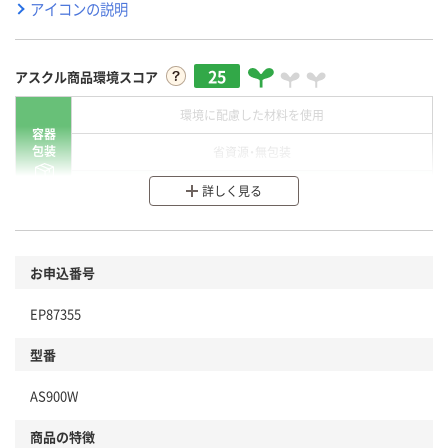
アイコンの説明
25
アスクル商品環境スコア
環境に配慮した材料を使用
容器
包装
省資源・無包装
分別・リサイクルしやすい設計
詳しく見る
環境に配慮した材料を使用
商品
お申込番号
本体
省資源・省エネ・節水
EP87355
分別・リサイクルしやすい設計
型番
独自の回収スキームがある
AS900W
仕組
アスクルで資源循環している
商品の特徴
温室効果ガスなどの削減