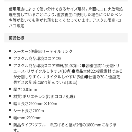
使用用途によって使い分けできるサイズ展開。片面にコロナ放電処
この商品の環境配慮ポイントです。下記商品詳細「
理を施していることにより、塗装養生に使用した場合についたペン
アスクル商品環境スコア詳細／加点項目
」で確認できます。
キ等が乾いても剥がれ落ちにくくなっています。アスクル限定・ロ
ハコ限定
商品仕様
メーカー：伊藤忠リーテイルリンク
アスクル商品環境スコア：25
アスクル商品環境スコア詳細/加点項目：●容器包装11:分別・リ
ユース・リサイクルしやすい(10点)●商品本体22:複数素材である
が分別しやすく、リサイクルしやすい(5点)●仕組み30-1:温室効
果ガスの削減に取り組んでいる(10点)
厚さ：0.01mm
材質：ポリエチレン(片面コロナ処理)
幅×長さ：900mm×100m
シート長さ：100m
幅(mm)：900mm
商品タイプ：ダブル ※広げると幅が2倍の1800mmになりま
す。