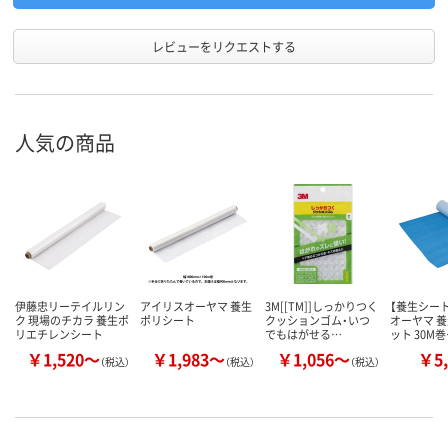
レビューをリクエストする
人気の商品
伊藤忠リーテイルリン
アイリスオーヤマ 養生
3M[[TM]]しっかりつく
【養生シート
ク 現場のチカラ 養生ポ
ポリシート
クッションゴム・いつ
オーヤマ 
リエチレンシート
でもはがせる…
ット 30M
￥1,520～
￥1,983～
￥1,056～
￥5,
（税込）
（税込）
（税込）