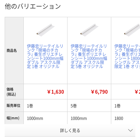
他のバリエーション
伊藤忠リーテイルリ
伊藤忠リーテイルリ
伊藤忠リーテ
ンク 「現場のチカ
ンク 「現場のチカ
ンク 「現場の
商品名
ラ」 養生ポリエチレ
ラ」 養生ポリエチレ
ラ」 養生ポリ
ンシート1000mm幅
ンシート1000mm幅
ンシート180
ダブル アスクル限
ダブル アスクル限
シングル ア
定 1巻 オリジナル
定 5巻 オリジナル
限定 1巻 オ
価格
￥1,630
￥6,790
￥2
(税込)
1巻
5巻
1巻
販売単位
1000mm
1000mm
1800
幅(mm)
詳しく見る
ダブル ※広げると
ダブル ※広げると
シングル
商品タイ
幅が2倍の2000mm
幅が2倍の2000mm
プ