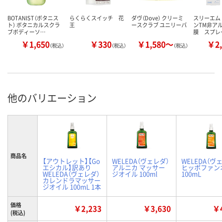
BOTANIST（ボタニス
らくらくスイッチ 花
ダヴ（Dove） クリーミ
スリーエム
ト） ボタニカルスクラ
王
ースクラブ ユニリーバ
ンTM非ア
ブボディーソ…
膜 スプレ
￥1,650
￥330
￥1,580～
￥2,
（税込）
（税込）
（税込）
他のバリエーション
商品名
【アウトレット】【Go
WELEDA（ヴェレダ）
WELEDA（ヴ
エシカル】訳あり
アルニカ マッサー
ヒッポファン
WELEDA（ヴェレダ）
ジオイル 100ml
100mL
カレンドラマッサー
ジオイル 100mL 1本
価格
￥2,233
￥3,630
￥4
(税込)