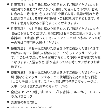
注意事項1 ※お手元に届いた商品を必ずご確認ください：※お
肌に異常が生じていないかよく注意して使用して下さい。お肌
に合わない時、刺激、色抜け（白斑）や黒ずみ等の異常が現れた時
は使用を中止し、皮膚科専門医等へご相談をおすすめします。そ
のまま使用を続けると悪化することがあります。
注意事項2 ※お手元に届いた商品を必ずご確認ください：※冷
暗所に保管してください。※開封後はお早めにご使用下さい。※
容器の口は清潔に保って下さい。※アルニカ（キク科）にアレルギ
ーの方はご使用をお避けください。
使用方法1 ※お手元に届いた商品を必ずご確認ください：身体
の部位に均一に伸ばし、部位に応じてやさしくマッサージしま
す。手のひらで温めてから塗布するとより浸透（角質層まで）が良
くなります。入浴後など、肌が温まっている時のケアがよりお勧
めです。
使用方法2 ※お手元に届いた商品を必ずご確認ください：手足・
肩・腰などをマッサージすることで代謝機能を高め血行を促進
し、コリをほぐします。スポーツ前は怪我予防のマッサージに、
スポーツ後は疲れた身体のマッサージに。
全成分：ヒマワリ種子油、オリーブ油、香料、アルニカ花エキス、シ
ラカバ葉エキス
光毒性の有無：無し
ブランド：WELEDA（ヴェレダ）