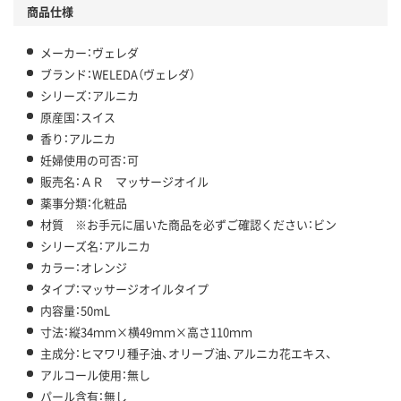
商品仕様
メーカー：ヴェレダ
ブランド：WELEDA（ヴェレダ）
シリーズ：アルニカ
原産国：スイス
香り：アルニカ
妊婦使用の可否：可
販売名：ＡＲ マッサージオイル
薬事分類：化粧品
材質 ※お手元に届いた商品を必ずご確認ください：ビン
シリーズ名：アルニカ
カラー：オレンジ
タイプ：マッサージオイルタイプ
内容量：50mL
寸法：縦34ｍｍ×横49ｍｍ×高さ110ｍｍ
主成分：ヒマワリ種子油、オリーブ油、アルニカ花エキス、
アルコール使用：無し
パール含有：無し