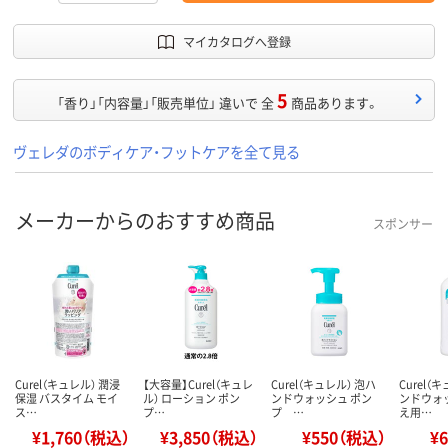
マイカタログへ登録
5
「香り」「内容量」「販売単位」 違いで 全
商品あります。
ヴェレダのボディケア・フットケアを全て見る
メーカーからのおすすめ商品
スポンサー
Curel（キュレル） 潤浸
【大容量】Curel（キュレ
Curel（キュレル） 泡ハ
Curel（
保湿 バスタイム モイ
ル） ローション ポン
ンドウォッシュ ポン
ンドウォ
ス…
プ…
プ …
え用…
¥1,760（税込）
¥3,850（税込）
¥550（税込）
¥