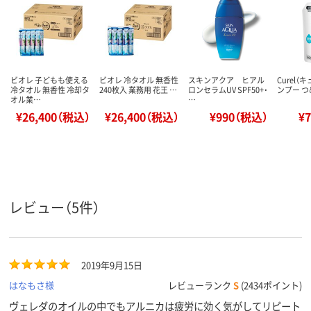
ビオレ 子どもも使える
ビオレ 冷タオル 無香性
スキンアクア ヒアル
Curel（
冷タオル 無香性 冷却タ
240枚入 業務用 花王 …
ロンセラムUV SPF50+・
ンプー つ
オル業…
…
¥26,400（税込）
¥26,400（税込）
¥990（税込）
¥
レビュー（5件）
2019年9月15日
はなもさ様
レビューランク
S
(2434ポイント)
ヴェレダのオイルの中でもアルニカは疲労に効く気がしてリピート