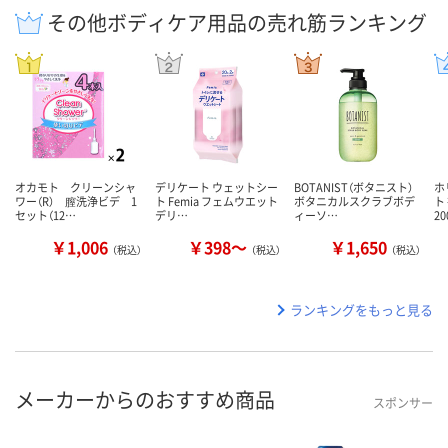
その他ボディケア用品の売れ筋ランキング
オカモト クリーンシャ
デリケート ウェットシー
BOTANIST（ボタニスト）
ホ
ワー（R） 膣洗浄ビデ 1
ト Femia フェムウエット
ボタニカルスクラブボデ
ト
セット（12…
デリ…
ィーソ…
20
￥1,006
￥398～
￥1,650
（税込）
（税込）
（税込）
ランキングをもっと見る
メーカーからのおすすめ商品
スポンサー