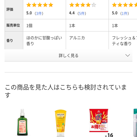
評価
5.0
4.4
5.0
（
3件
）
（
5件
）
（
1件
）
1個
1本
1本
販売単位
ほのかに甘酸っぱい
アルニカ
フレッシュ＆
香り
香り
ティな香り
詳しく見る
100mL
内容量
お申込番
EP87912
EP87887
EP87956
号
入荷待ち
6点
入荷待ち
在庫
この商品を見た人はこちらも検討されていま
す
ご注文後、お届けに
ご注文後、お
ついてご連絡いたし
8月9日（日）
ついてご連絡
お届け日
ます
ます
数量
数量
数量
カゴへ
カゴへ
カ