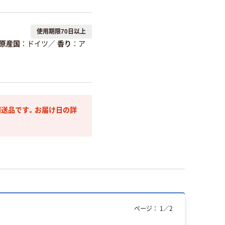
使用期限70日以上
原産国
ドイツ
／
香り
ア
送品です。お届け日の詳
ページ：
1
／
2