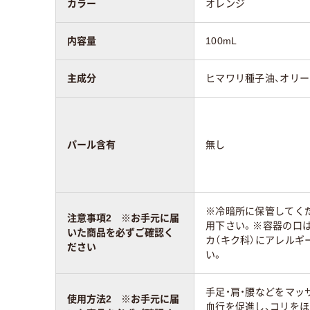
カラー
オレンジ
内容量
100mL
主成分
ヒマワリ種子油、オリー
パール含有
無し
※冷暗所に保管してく
注意事項2 ※お手元に届
用下さい。※容器の口
いた商品を必ずご確認く
カ（キク科）にアレルギ
ださい
い。
手足・肩・腰などをマ
使用方法2 ※お手元に届
血行を促進し、コリを