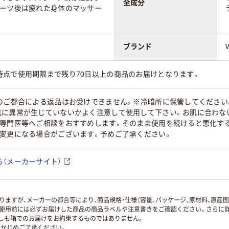
全成分
ポーツ後は疲れた身体のマッサー
ブランド
時点で使用期限まで残り70日以上の商品のお届けとなります。
様のご都合による返品はお受けできません。※冷暗所に保管してくださ
肌に異常が生じていないかよく注意して使用して下さい。お肌に合わない
科専門医等へご相談をおすすめします。そのまま使用を続けると悪化す
が変更になる場合がございます。予めご了承ください。
（メーカーサイト）
ますが、メーカーの都合等により、商品規格・仕様（容量、パッケージ、原材料、原産
使用前には必ずお届けした商品の商品ラベルや注意書きをご確認ください。さらに詳
ずしも箱でのお届けをお約束するものではありません。
かじめご了承ください。