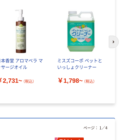
次のスライド
日本香堂 アロマベラ マ
ミスズコーポ ペットと
ラ ロッシュ
ッサージオイル
いっしょクリーナー
ケア 美容
ピールケア 
￥2,731~
￥1,798~
（税込）
（税込）
￥5,280
ページ：
1
／
4