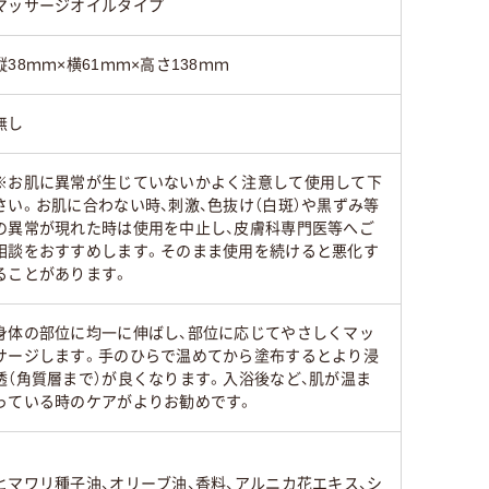
マッサージオイルタイプ
縦38ｍｍ×横61ｍｍ×高さ138ｍｍ
無し
※お肌に異常が生じていないかよく注意して使用して下
さい。お肌に合わない時、刺激、色抜け（白斑）や黒ずみ等
の異常が現れた時は使用を中止し、皮膚科専門医等へご
相談をおすすめします。そのまま使用を続けると悪化す
ることがあります。
身体の部位に均一に伸ばし、部位に応じてやさしくマッ
サージします。手のひらで温めてから塗布するとより浸
透（角質層まで）が良くなります。入浴後など、肌が温ま
っている時のケアがよりお勧めです。
ヒマワリ種子油、オリーブ油、香料、アルニカ花エキス、シ