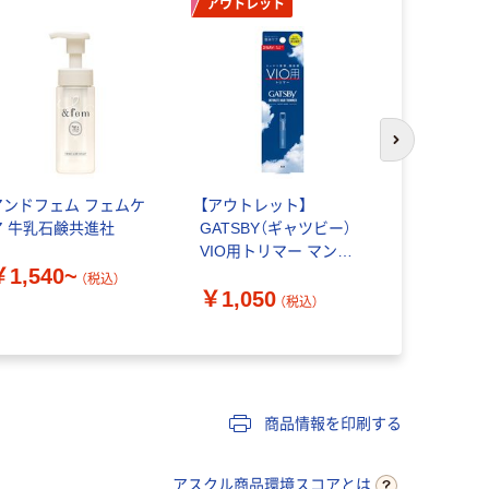
アウトレット
次のスライド
アンドフェム フェムケ
【アウトレット】
サマーズイ
ア 牛乳石鹸共進社
GATSBY（ギャツビー）
ンウォッシ
VIO用トリマー マンダ
ネフィット 
￥1,540~
ム
ボックス
（税込）
￥1,050
（税込）
￥1,089
商品情報を印刷する
アスクル商品環境スコアとは