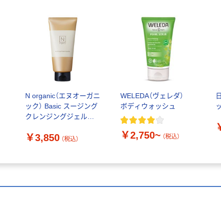
メ
N organic（エヌオーガニ
WELEDA（ヴェレダ）
ォ
ック） Basic スージング
ボディウォッシュ
クレンジングジェル
170g シロク
￥2,750~
￥3,850
（税込）
（税込）