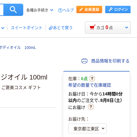
ヘルプ
各種お手続き
0
スイートポイント
あとで買う
カゴ
点
 ボディオイル 100mL
商品情報を印刷する
ジオイル 100ml
在庫：
6点
希望の数量で在庫確認
 ご褒美コスメ ギフト
お届け日：今から
14時間0分
以内
のご注文で、
8月8日（土）
にお届け
お届け先：