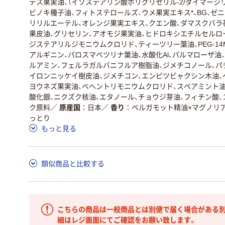
デス果実油、（イソステアリン酸ポリグリセリル-2/ダイマージ
ビノキ種子油、フィトステロールズ、ウメ果実エキス*、BG、ゼニ
リリルエーテル、オレンジ果実エキス、クエン酸、ダマスクバラ花
果皮油、グリセリン、アオモジ果実油、ヒドロキシエチルセルロー
ジステアリルジモニウムクロリド、ティーツリー葉油、PEG-14M
アルギニン、バロスマベツリナ葉油、水酸化Al、パルマローザ
ルアミン、フェルラガルバニフルア樹脂油、ジメチコノール、パ
イロンニッケイ樹皮油、ジメチコン、エンピツビャクシン木油、
ヨウネズ果実油、ベヘントリモニウムクロリド、スペアミント油、
酸化銀、ニクズク核油、エタノール、チョウジ芽油、フィチン酸、
ク原料
／
原産国
日本
／
香り
ベルガモット精油×マグノリ
っとり
もっと見る
類似商品と比較する
こちらの商品は一般商品とは別便で届く場合がある別
細はレジ画面にてご確認をお願い致します。