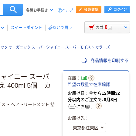
ヘルプ
各種お手続き
0
スイートポイント
あとで買う
カゴ
点
リック オーガニック スーパーシャイニー スーパーモイスト カラーズ
商品情報を印刷する
シャイニー スーパ
在庫：
1点
400ml 5個 カ
希望の数量で在庫確認
お届け日：今から
12時間32
分以内
のご注文で、
8月8日
イスト ヘアトリートメント 詰
（土）
にお届け
お届け先：