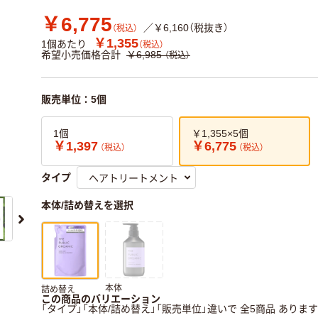
￥6,775
／￥6,160（税抜き）
（税込）
￥1,355
1個あたり
（税込）
希望小売価格合計
￥6,985
（税込）
販売単位：5個
1個
￥1,355×5個
￥1,397
￥6,775
（税込）
（税込）
タイプ
本体/詰め替えを選択
本体
詰め替え
この商品のバリエーション
「タイプ」「本体/詰め替え」「販売単位」違いで 全5商品 あります