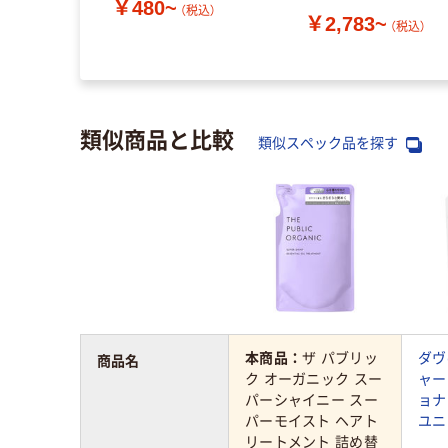
￥480~
（税込）
￥2,783~
（税込）
類似商品と比較
類似スペック品を探す
本商品：
ザ パブリッ
ダヴ
商品名
ク オーガニック スー
ャー
パーシャイニー スー
ョナ
パーモイスト ヘアト
ユニ
リートメント 詰め替