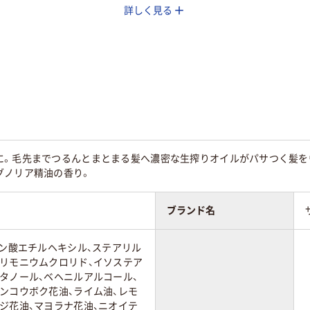
詳しく見る
に。毛先までつるんとまとまる髪へ濃密な生搾りオイルがパサつく髪を
グノリア精油の香り。
ブランド名
チン酸エチルヘキシル、ステアリル
トリモニウムクロリド、イソステア
タノール、ベヘニルアルコール、
ンコウボク花油、ライム油、レモ
ジ花油、マヨラナ花油、ニオイテ