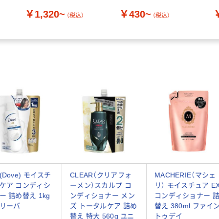
まり
￥1,320~
￥430~
替
（税込）
（税込）
(Dove) モイスチ
CLEAR（クリアフォ
MACHERIE（マシェ
ケア コンディシ
ーメン）スカルプ コ
リ） モイスチュア E
ー 詰め替え 1kg
ンディショナー メン
コンディショナー 
リーバ
ズ トータルケア 詰め
替え 380ml ファイ
替え 特大 560g ユニ
トゥデイ