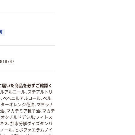
可
818747
に届いた商品を必ずご確認く
リルアルコール、ステアルトリ
、ベヘニルアルコール、ベル
ビターオレンジ花油、マヨラナ
ド油、マカデミア種子油、マカデ
オクチルドデシル/フィトス
エキス、加水分解ダイズタンパ
パノール、ヒポファエラムノイ