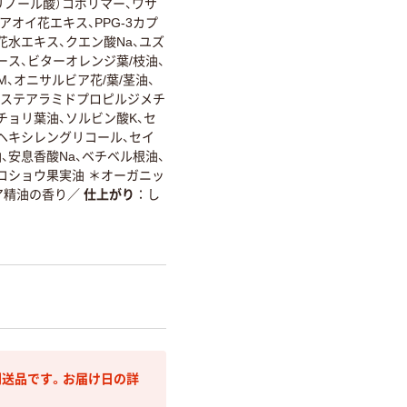
リノール酸）コポリマー、ワサ
アオイ花エキス、PPG-3カプ
水エキス、クエン酸Na、ユズ
ス、ビターオレンジ葉/枝油、
、オニサルビア花/葉/茎油、
油、ステアラミドプロピルジメチ
チョリ葉油、ソルビン酸K、セ
ヘキシレングリコール、セイ
安息香酸Na、ベチベル根油、
コショウ果実油 ＊オーガニッ
ア精油の香り
／
仕上がり
し
送品です。お届け日の詳