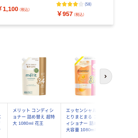
りコンディショナー 詰
脂 せっけんシャンプ
(
58
)
￥1,935
￥1,100
 840g ユニリーバ
ー専用 トリートメン
（税込）
￥957
ト 無添加 天然由来
（税込）
100%
次へ
メリット コンディシ
エッセンシャル しっ
ma&me 
X
ョナー 詰め替え 超特
とりまとまる コンデ
ミー ラッ
詰
大 1080ml 花王
ィショナー 詰め替え
トリペア
ン
大容量 1080ml 花王
ョナー 
量 660