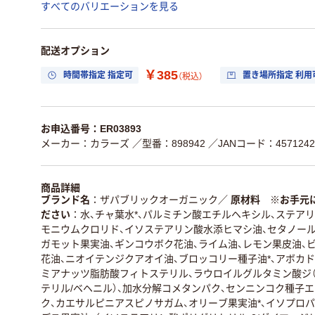
すべてのバリエーションを見る
配送オプション
￥385
時間帯指定 指定可
置き場所指定 利用
（税込）
お申込番号：ER03893
メーカー：カラーズ
／型番：898942
／JANコード：4571242
商品詳細
ブランド名
ザパブリックオーガニック
／
原材料 ※お手元
ださい
水、チャ葉水*、パルミチン酸エチルヘキシル、ステア
モニウムクロリド、イソステアリン酸水添ヒマシ油、セタノール
ガモット果実油、ギンコウボク花油、ライム油、レモン果皮油、
花油、ニオイテンジクアオイ油、ブロッコリー種子油*、アボカ
ミアナッツ脂肪酸フィトステリル、ラウロイルグルタミン酸ジ（
テリル/ベヘニル）、加水分解コメタンパク、センニンコク種子
ク、カエサルピニアスピノサガム、オリーブ果実油*、イソプロ