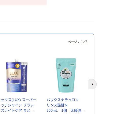
ページ：
1
／
3
次のスライド
ックス(LUX) スーパー
パックスナチュロン
エッセンシ
リッチシャイン リラッ
リンス詰替Ｎ
トリペア 
クスナイトケア まとま
500mL 1個 太陽油