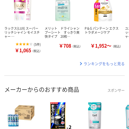
ラックス(LUX) スーパー
メリット ドライシャン
P＆G パンテーン エクス
ユ
リッチシャイン モイスチ
プーシート すっきり爽
トラダメージケア
ッ
ャー …
快タイプ 20枚…
ャ
(
5件
)
￥708
￥1,952～
（税込）
（税込）
￥1,065
（税込）
ランキングをもっと見る
メーカーからのおすすめ商品
スポンサー