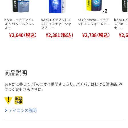
h＆s（エイチアンドエ
h＆s（エイチアンドエ
h&s for men（エイチア
h＆s（エ
ス）5in1 クールクレン
ス）モイスチャー シャ
ンドエス フォーメン…
ス）5in1
ズ …
ンプー …
ナー…
¥2,640（税込）
¥2,381（税込）
¥2,738（税込）
¥2,
商品説明
爽やかに香って、汗のニオイ瞬間すっきり。パチパチはじける清涼感、ベ
タつく髪もさらさらに。
アイコンの説明