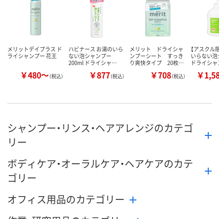
カゴへ
カゴへ
カ
メリットデイプラス ド
ハビナース お湯のいら
メリット ドライシャ
【アスクル
ライシャンプー 花王
ない泡シャンプー
ンプーシート すっき
いらない泡
200ml ドライシャ…
り爽快タイプ 20枚…
ドライシャ
￥480～
￥877
￥708
￥1,5
（税込）
（税込）
（税込）
シャンプー・リンス・ヘアアレンジのカテゴ
リー
ボディケア・オーラルケア・ヘアケアのカテ
ゴリー
オフィス用品のカテゴリー