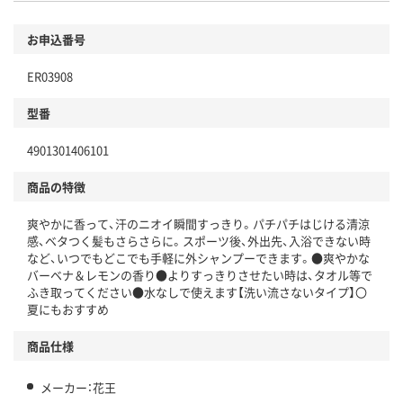
お申込番号
ER03908
型番
4901301406101
商品の特徴
爽やかに香って、汗のニオイ瞬間すっきり。パチパチはじける清涼
感、ベタつく髪もさらさらに。スポーツ後、外出先、入浴できない時
など、いつでもどこでも手軽に外シャンプーできます。●爽やかな
バーベナ＆レモンの香り●よりすっきりさせたい時は、タオル等で
ふき取ってください●水なしで使えます【洗い流さないタイプ】〇
夏にもおすすめ
商品仕様
メーカー：花王