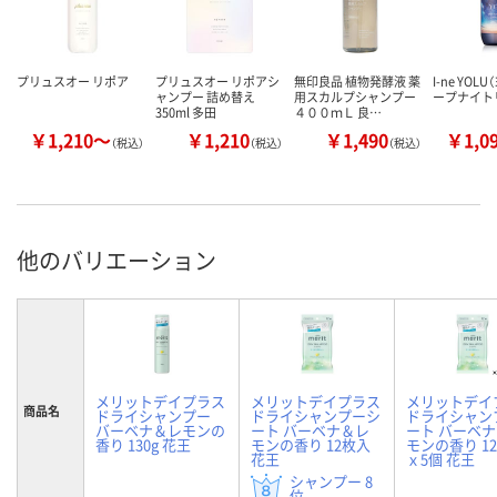
プリュスオー リポア
プリュスオー リポアシ
無印良品 植物発酵液 薬
I-ne YOL
ャンプー 詰め替え
用スカルプシャンプー
ープナイト
350ml 多田
４００ｍＬ 良…
￥1,210～
￥1,210
￥1,490
￥1,0
（税込）
（税込）
（税込）
他のバリエーション
メリットデイプラス
メリットデイプラス
メリットデイ
商品名
ドライシャンプー
ドライシャンプーシ
ドライシャン
バーベナ＆レモンの
ート バーベナ＆レ
ート バーベ
香り 130g 花王
モンの香り 12枚入
モンの香り 1
花王
ｘ5個 花王
シャンプー 8
位