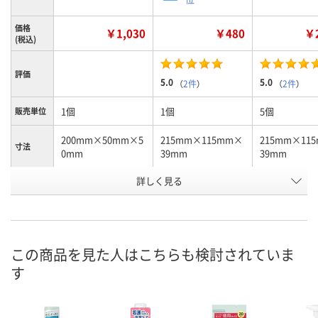
価格
￥1,030
￥480
￥2
(税込)
評価
5.0
5.0
（
2件
）
（
2件
）
1個
1個
5個
販売単位
200mm×50mm×5
215mm×115mm×
215mm×11
寸法
0mm
39mm
39mm
詳しく見る
130g
12枚
12枚
内容量
お申込番
KK97023
KK97024
ER03905
号
7点
あり
あり
在庫
この商品を見た人はこちらも検討されていま
す
8月11日（火）
8月11日（火）
8月11日（火）
お届け日
数量
数量
数量