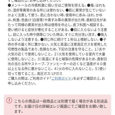
ずご確認の上、お申し込みください。
●メントールの冷感刺激に弱い方はご使用を控える。●傷、はれも
の、湿疹等異常のある所には使わない。●肌に異常が生じていない
かよく注意して使う。肌に合わない時、使用中に赤み、はれ、かゆ
み、刺激、色抜け（白斑等）や黒ずみ等の異常が出た時、直射日光があ
たって同様の異常が出た時は使用を中止し、皮フ科医へ相談する。
使い続けると症状が悪化することがある。●目に入らないよう注意
し、目に入った時や顔等についた時は、すぐに充分洗い流す。●吸入
しないよう注意する。●同じ所に続けて１秒以上噴射しない。●子
供の手の届く所に置かない。火気と高温に注意高圧ガスを使用した
可燃性の製品であり、危険なため、下記の注意を守ること。１）炎や
火気の近くで使用しないこと。２）火気を使用している室内で大量
に使用しないこと。３）高温にすると破裂の危険があるため、直射日
光の当たる所やストーブ、ファンヒーターの近くなど温度が４０度
以上となる所に置かないこと。４）火の中に入れないこと。５）使い
切って捨てること。高圧ガス：LPガス
ご購入の際は、ご利用ガイド「
ご利用ガイド
」を必ずご確認の上、お
申し込みください。
こちらの商品は一般商品とは別便で届く場合がある別送品
です。お届け日の詳細はレジ画面にてご確認をお願い致し
ます。