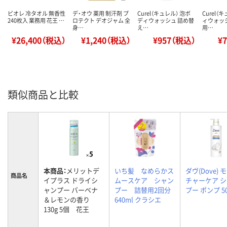
ビオレ 冷タオル 無香性
デ・オウ 薬用 制汗剤 プ
Curel（キュレル） 泡ボ
Curel（
240枚入 業務用 花王 …
ロテクト デオジャム 全
ディウォッシュ 詰め替
ィウォッ
身…
え…
用…
¥26,400（税込）
¥1,240（税込）
¥957（税込）
¥
類似商品と比較
本商品：
メリットデ
いち髪 なめらかス
ダヴ(Dove) 
商品名
イプラス ドライシ
ムースケア シャン
チャーケア 
ャンプー バーベナ
プー 詰替用2回分
プー ポンプ 50
＆レモンの香り
640ml クラシエ
130g 5個 花王