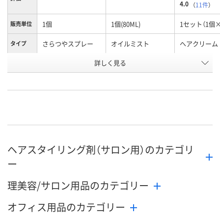
4.0
（
11件
）
1個
1個(80ML)
1セット（1個×
販売単位
さらつやスプレー
オイルミスト
ヘアクリーム
タイプ
お申込番
詳しく見る
EP21979
AWA1562
WRN7060
号
5点
直送品
入荷待ち
在庫
ご注文後、お
8月11日（火）
ついてご連絡
お届け日
ます
ヘアスタイリング剤（サロン用）のカテゴリ
数量
数量
お取り扱い終了しま
ー
した
カゴへ
カ
理美容/サロン用品のカテゴリー
オフィス用品のカテゴリー