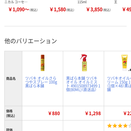
ニカル コーセ…
115ml
王
￥1,090～
￥1,580
￥3,850
￥4
（税込）
（税込）
（税込）
他のバリエーション
ツバキ オイルさら
黒ばら本舗 ツバキ
ツバキオイル
商品名
つやスプレー 100g
オイル オイルミス
リーム 150g
黒ばら本舗
ト 4901508973499 1
（1個×48）黒
個(80ML)（直送品）
舗
価格
￥880
￥1,298
￥22
(税込)
評価