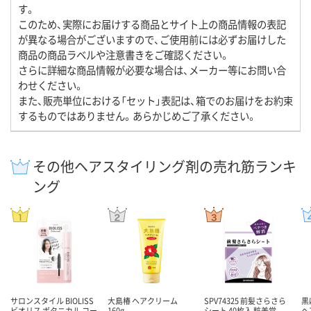
す。
このため、実際にお届けする商品とサイト上の商品情報の表記
が異なる場合がございますので、ご使用前には必ずお届けした
商品の商品ラベルや注意書きをご確認ください。
さらに詳細な商品情報が必要な場合は、メーカー等にお問い合
わせください。
また、販売単位における「セット」表記は、箱でのお届けをお約束
するものではありません。あらかじめご了承ください。
その他ヘアスタイリング剤の売れ筋ランキ
ング
サロンスタイル BIOLISS
大島椿 ヘアクリーム
SPV74325 前髪さらさら
黒
ビオリス ボタニカル コー
160g
シート 40枚入 粧美堂
ヘ