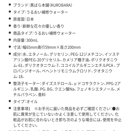
ブランド：黒ばら本舗（KUROBARA）
タイプ：うるおい補修ウォーター
原産国：日本
香り：新鮮な花々の優しい香り
商品タイプ：うるおい補修ウォーター
内容量：300mL
寸法：幅65mm奥行59mm×高さ200mm
成分：水、エタノール、グリセリン、PEG-12ジメチコン、イソステ
アリン酸PEG-20グリセリル、カメリア種子油、ポリクオタニウ
ム-61、ポリクオタニウム-7、ココイルアルギニンエチルPCA 、プ
ロパンジオール、ベヘントリモニウムクロリド、クオタニウ
ム-18、
整流子モーター：ダイズステロール、γ-ドコサラクトン、PPG-2ア
ルギニン、乳酸、PG、BG、クエン酸Na、フェノキシエタノール、メ
チルパラベン、香料
タイプ：オイル
注意事項1 ※お手元に届いた商品を必ずご確認ください：●お
肌に異常が生じていないかよく注意して使用してください。化
粧品がお肌に合わないとき即ち次のような場合には、使用を中止
してください。