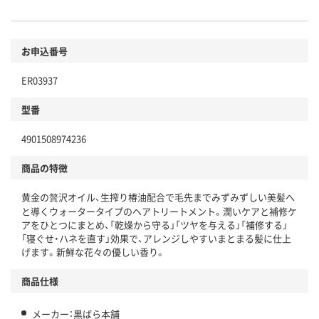
お申込番号
ER03937
型番
4901508974236
商品の特徴
黄金の贅沢オイル、生搾り椿油配合で毛先までみずみずしい美髪へ
と導くウォータータイプのヘアトリートメント。潤いケアと補修ケ
アをひとつにまとめ、「乾燥から守る」「ツヤを与える」「補修する」
「寝ぐせ・ハネを直す」効果で、アレンジしやすいまとまる髪に仕上
げます。新鮮な花々の優しい香り。
商品仕様
メーカー：黒ばら本舗