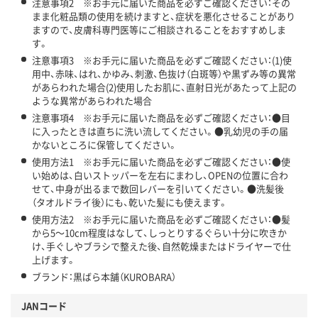
注意事項2 ※お手元に届いた商品を必ずご確認ください：その
まま化粧品類の使用を続けますと、症状を悪化させることがあり
ますので、皮膚科専門医等にご相談されることをおすすめしま
す。
注意事項3 ※お手元に届いた商品を必ずご確認ください：(1)使
用中、赤味、はれ、かゆみ、刺激、色抜け（白斑等）や黒ずみ等の異常
があらわれた場合(2)使用したお肌に、直射日光があたって上記の
ような異常があらわれた場合
注意事項4 ※お手元に届いた商品を必ずご確認ください：●目
に入ったときは直ちに洗い流してください。●乳幼児の手の届
かないところに保管してください。
使用方法1 ※お手元に届いた商品を必ずご確認ください：●使
い始めは、白いストッパーを左右にまわし、OPENの位置に合わ
せて、中身が出るまで数回レバーを引いてください。●洗髪後
（タオルドライ後）にも、乾いた髪にも使えます。
使用方法2 ※お手元に届いた商品を必ずご確認ください：●髪
から5～10cm程度はなして、しっとりするぐらい十分に吹きか
け、手ぐしやブラシで整えた後、自然乾燥またはドライヤーで仕
上げます。
ブランド：黒ばら本舗（KUROBARA）
JANコード