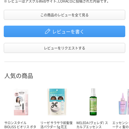
※
レビューはアスクルWebサイト、LOHACOに投稿された内容です。
この商品のレビューを全て見る
レビューを書く
レビューをリクエストする
人気の商品
サロンスタイル
リーゼ サラサラ前髪復
WELEDA（ヴェレダ） ス
エッセンシャ
BIOLISS ビオリス ボタ
活パウダー 5g 花王
カルプエッセンス
ーティ 髪の