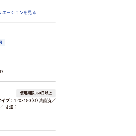
リエーションを見る
可
97
使用期限360日以上
タイプ
120×180（G）滅菌済
／
／
寸法