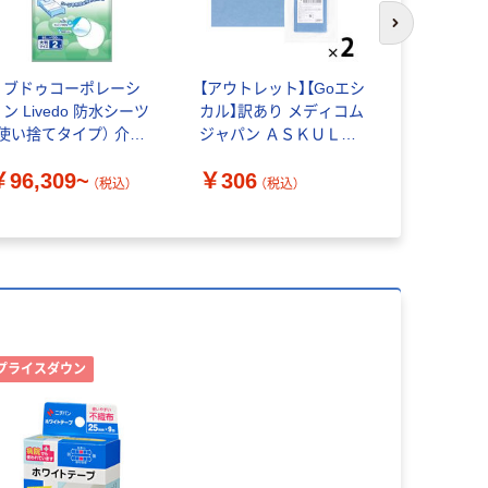
次のスライド
リブドゥコーポレーシ
【アウトレット】【Goエシ
大衛株式会
ン Livedo 防水シーツ
カル】訳あり メディコム
防水 #914
（使い捨てタイプ） 介護
ジャパン ＡＳＫＵＬ
￥110~
用シーツ
滅菌撥水ドレープ 90
￥96,309~
￥306
ｘ90ｃｍ JSP810124
（税込）
（税込）
2枚 オリジナル
プライスダウン