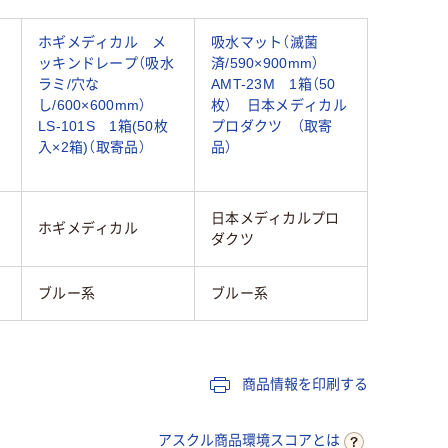
ホギメディカル メ
吸水マット（滅菌
ッキンドレープ（吸水
済/590×900mm）
ラミ/穴な
AMT-23M 1箱（50
し/600×600mm）
枚） 日本メディカル
LS‐101S 1箱(50枚
プロダクツ （取寄
入×2箱)（取寄品）
品）
日本メディカルプロ
ホギメディカル
ダクツ
ブルー系
ブルー系
商品情報を印刷する
アスクル商品環境スコアとは