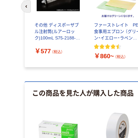
前のスライドへ
その他 ディスポーザブ
ファーストレイト P
ル注射筒(ルアーロッ
食事用エプロン （グリ
ク)100mL S75-2188-05
ン・イエロー・ラベンダ
1本 68-6627-67（直送
ー・ホワイト）
￥577
品）
（税込）
￥860~
（税込）
この商品を見た人が購入した商品