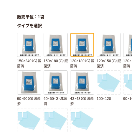
販売単位：1袋
タイプを選択
150×240（G）滅
150×180（G）滅
120×180（G）滅
120×150（G）滅
120×
菌済
菌済
菌済
菌済
菌済
90×90（G）滅菌
60×60（G）滅菌
43×43（G）滅菌
100×120
90×1
済
済
済