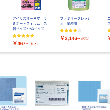
ー
アイリスオーヤマ ラ
ファミリーフレッシ
ミネートフィルム 名
ュ 業務用
刺サイズ～A3サイズ
100～250μ(ミクロン)
￥2,146~
（税込）
￥467~
（税込）