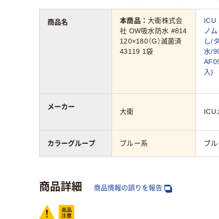
本商品：
大衛株式会
IC
商品名
社 OW吸水防水 #814
ノム
120×180（G）滅菌済
し/
43119 1袋
水/9
AF0
入)
メーカー
大衛
IC
カラーグループ
ブルー系
ブル
商品詳細
商品情報の誤りを報告