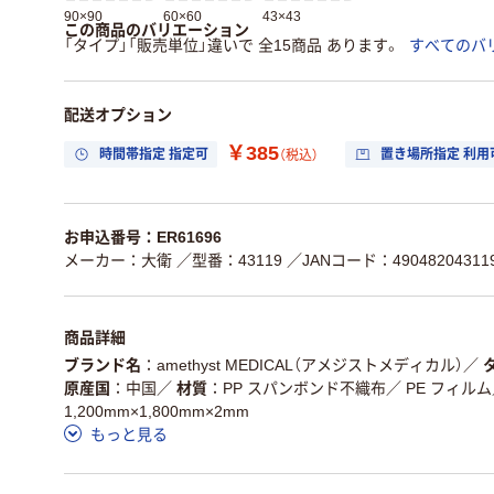
90×90
60×60
43×43
この商品のバリエーション
「タイプ」「販売単位」違いで 全15商品 あります。
すべてのバ
配送オプション
￥385
時間帯指定 指定可
置き場所指定 利用
（税込）
お申込番号：ER61696
メーカー：大衛
／型番：43119
／JANコード：49048204311
商品詳細
ブランド名
amethyst MEDICAL（アメジストメディカル）
／
原産国
中国
／
材質
PP スパンボンド不織布／ PE フィルム
1,200mm×1,800mm×2mm
もっと見る