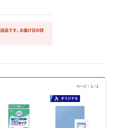
送品です。お届け日の詳
ページ：
1
／
2
オリジナル