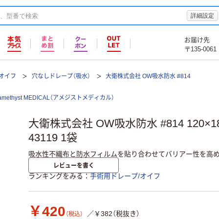
詳細設定
お届け先
〒135-0061
オイフ
穴なしドレープ（吸水）
大衛株式会社 OW吸水防水 #814
amethyst MEDICAL（アメジストメディカル）
大衛株式会社 OW吸水防水 #814 120×1
43119 1袋
吸水性不織布と防水フィルムを貼り合わせてバリアー性を高め
レビューを書く
ランキングをみる
手術用ドレープ/オイフ
￥420
／￥382（税抜き）
（税込）