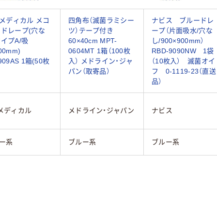
U メディカル メコ
四角布（滅菌ラミシー
ナビス ブルードレ
 ドレープ(穴な
ツ）テープ付き
ープ（片面吸水/穴な
タイプA/吸
60×40cm MPT-
し/900×900mm）
00mm)
0604MT 1箱（100枚
RBD-9090NW 1袋
909AS 1箱(50枚
入） メドライン・ジャ
（10枚入） 滅菌オイ
パン（取寄品）
フ 0-1119-23（直送
品）
Uメディカル
メドライン・ジャパン
ナビス
ー系
ブルー系
ブルー系