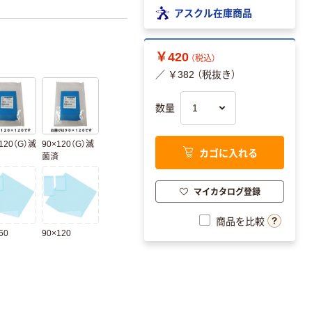
アスクル在庫商品
￥420
（税込）
／ ￥382 （税抜き）
数量
120（G）滅
90×120（G）滅
カゴに入れる
菌済
マイカタログ登録
商品を比較
60
90×120