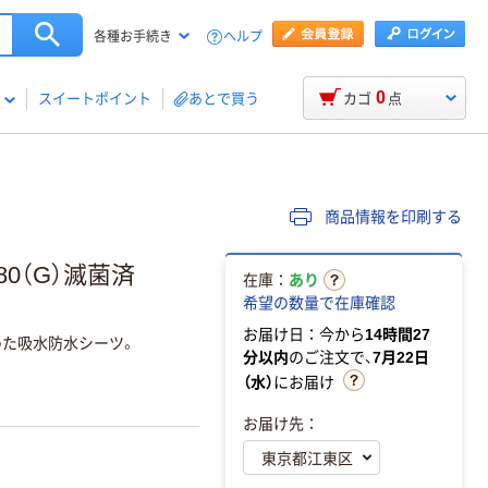
ヘルプ
各種お手続き
0
スイートポイント
あとで買う
カゴ
点
商品情報を印刷する
80（G）滅菌済
在庫：
あり
希望の数量で在庫確認
お届け日：今から
14時間27
た吸水防水シーツ。
分以内
のご注文で、
7月22日
（水）
にお届け
お届け先：