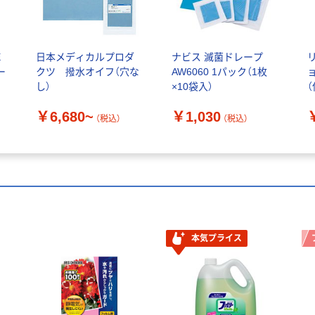
E
日本メディカルプロダ
ナビス 滅菌ドレープ
ー
クツ 撥水オイフ（穴な
AW6060 1パック（1枚
ョ
し）
×10袋入）
￥6,680~
￥1,030
（税込）
（税込）
本気プライス