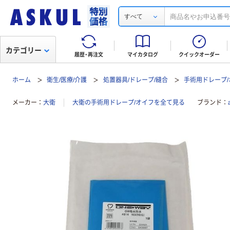
すべて
カテゴリー
履歴・再注文
マイカタログ
クイックオーダー
ホーム
衛生/医療/介護
処置器具/ドレープ/縫合
手術用ドレープ/
メーカー
大衛
大衛の手術用ドレープ/オイフを全て見る
ブランド