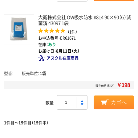
大衛株式会社 OW吸水防水 #814 90×90（G）滅
菌済 43097 1袋
（1件）
お申込番号：ER61671
在庫：
あり
お届け日：
8月11日（火）
アスクル在庫商品
型番
販売単位
1袋
￥198
販売価格（税込）
数量
カゴへ
1件目～15件目（15件中）