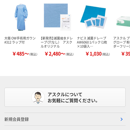
大衛 OW手術用ガウン
【新発売】滅菌撥水ドレ
ナビス 滅菌ドレープ
アスクル 
#312 ラップ付
ープ（穴なし） アスク
AW6060 1パック（1枚
グローブ 粉
ルオリジナル
×10袋入…
ダーフリー
￥485～
￥2,480～
￥1,030
￥3
（税込）
（税込）
（税込）
アスクルについて
お気軽にご質問ください。
新規会員登録