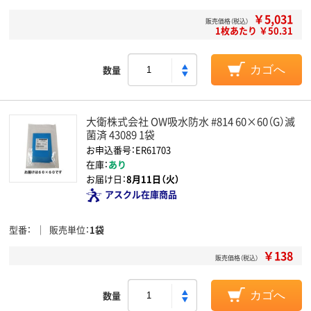
￥5,031
販売価格（税込）
1枚あたり ￥50.31
数量
カゴへ
大衛株式会社 OW吸水防水 #814 60×60（G）滅
菌済 43089 1袋
お申込番号：ER61703
在庫：
あり
お届け日：
8月11日（火）
アスクル在庫商品
型番
販売単位
1袋
￥138
販売価格（税込）
数量
カゴへ