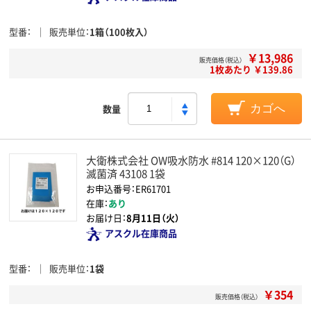
型番
販売単位
1箱（100枚入）
￥13,986
販売価格（税込）
1枚あたり ￥139.86
数量
カゴへ
大衛株式会社 OW吸水防水 #814 120×120（G）
滅菌済 43108 1袋
お申込番号：ER61701
在庫：
あり
お届け日：
8月11日（火）
アスクル在庫商品
型番
販売単位
1袋
￥354
販売価格（税込）