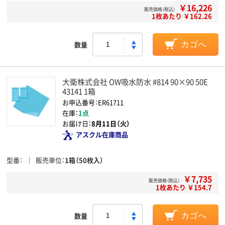
￥16,226
販売価格（税込）
1枚あたり ￥162.26
数量
カゴへ
大衛株式会社 OW吸水防水 #814 90×90 50E
43141 1箱
お申込番号：ER61711
在庫：
1点
お届け日：
8月11日（火）
アスクル在庫商品
型番
販売単位
1箱（50枚入）
￥7,735
販売価格（税込）
1枚あたり ￥154.7
数量
カゴへ