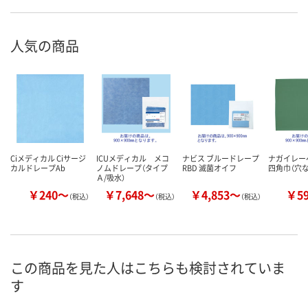
人気の商品
Ciメディカル Ciサージ
ICUメディカル メコ
ナビス ブルードレープ
ナガイレー
カルドレープAb
ノムドレープ（タイプ
RBD 滅菌オイフ
四角巾（穴な
Ａ/吸水）
￥240～
￥7,648～
￥4,853～
￥5
（税込）
（税込）
（税込）
この商品を見た人はこちらも検討されていま
す