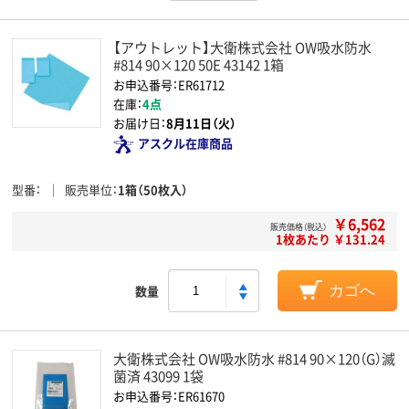
【アウトレット】大衛株式会社 OW吸水防水
#814 90×120 50E 43142 1箱
お申込番号：ER61712
在庫：
4点
お届け日：
8月11日（火）
アスクル在庫商品
型番
販売単位
1箱（50枚入）
￥6,562
販売価格（税込）
1枚あたり ￥131.24
数量
カゴへ
大衛株式会社 OW吸水防水 #814 90×120（G）滅
菌済 43099 1袋
お申込番号：ER61670