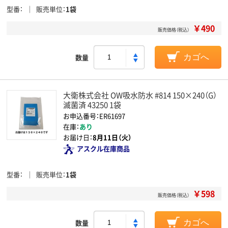
型番
販売単位
1袋
￥490
販売価格（税込）
数量
カゴへ
大衛株式会社 OW吸水防水 #814 150×240（G）
滅菌済 43250 1袋
お申込番号：ER61697
在庫：
あり
お届け日：
8月11日（火）
アスクル在庫商品
型番
販売単位
1袋
￥598
販売価格（税込）
数量
カゴへ