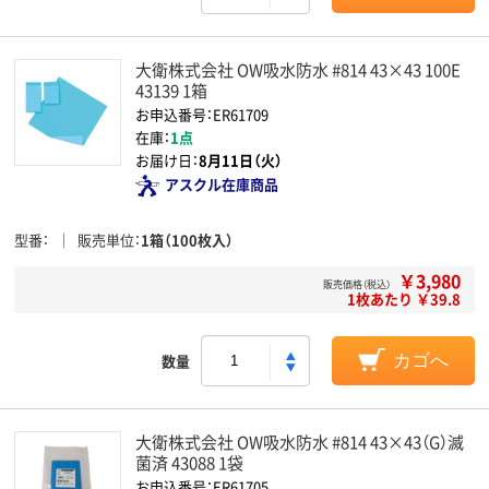
大衛株式会社 OW吸水防水 #814 43×43 100E
43139 1箱
お申込番号：ER61709
在庫：
1点
お届け日：
8月11日（火）
アスクル在庫商品
型番
販売単位
1箱（100枚入）
￥3,980
販売価格（税込）
1枚あたり ￥39.8
数量
カゴへ
大衛株式会社 OW吸水防水 #814 43×43（G）滅
菌済 43088 1袋
お申込番号：ER61705