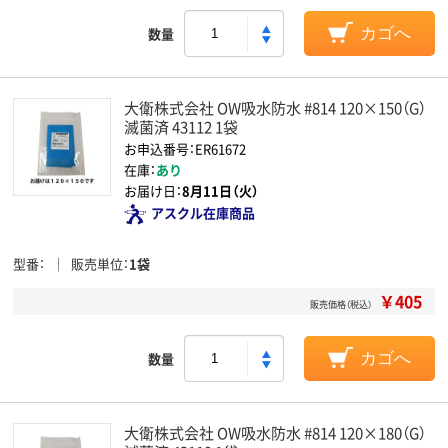
数量
カゴへ
大衛株式会社 OW吸水防水 #814 120×150（G）
滅菌済 43112 1袋
お申込番号：ER61672
在庫：
あり
お届け日：
8月11日（火）
アスクル在庫商品
型番
販売単位
1袋
￥405
販売価格（税込）
数量
カゴへ
大衛株式会社 OW吸水防水 #814 120×180（G）