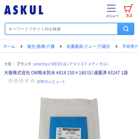
カゴ
メニュー
ホーム
衛生/医療/介護
処置器具/ドレープ/縫合
手術用ド
大衛
ブランド：
amethyst MEDICAL（アメジストメディカル）
大衛株式会社 OW吸水防水 #814 150×180（G）滅菌済 43247 1袋
（
0
件のレビュー
）