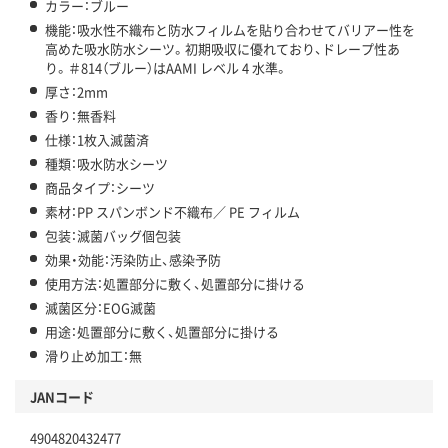
カラー：ブルー
機能：吸水性不織布と防水フィルムを貼り合わせてバリアー性を
高めた吸水防水シーツ。初期吸収に優れており、ドレープ性あ
り。＃814（ブルー）はAAMI レベル 4 水準。
厚さ：2mm
香り：無香料
仕様：1枚入滅菌済
種類：吸水防水シーツ
商品タイプ：シーツ
素材：PP スパンボンド不織布／ PE フィルム
包装：滅菌バッグ個包装
効果・効能：汚染防止、感染予防
使用方法：処置部分に敷く、処置部分に掛ける
滅菌区分：EOG滅菌
用途：処置部分に敷く、処置部分に掛ける
滑り止め加工：無
JANコード
4904820432477