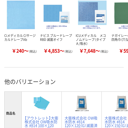
Ciメディカル Ciサージ
ナビス ブルードレープ
ICUメディカル メコ
ナガイレー
カルドレープAb
RBD 滅菌オイフ
ノムドレープ（タイプ
四角巾（穴な
Ａ/吸水）
￥240～
￥4,853～
￥7,648～
￥5
（税込）
（税込）
（税込）
他のバリエーション
商品名
【アウトレット】大衛
大衛株式会社 OW吸
大衛株式会社 
株式会社 OW吸水防
水防水 #814
水防水 #814
水 #814 100×120
120×120（G）滅菌済
120×150（G