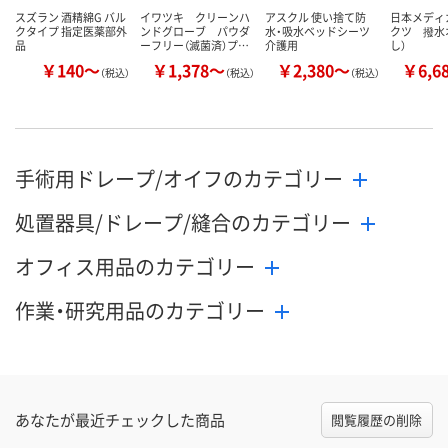
スズラン 酒精綿G バル
イワツキ クリーンハ
アスクル 使い捨て防
日本メディ
クタイプ 指定医薬部外
ンドグローブ パウダ
水・吸水ベッドシーツ
クツ 撥水
品
ーフリー（滅菌済）プ…
介護用
し）
￥140～
￥1,378～
￥2,380～
￥6,6
（税込）
（税込）
（税込）
手術用ドレープ/オイフのカテゴリー
処置器具/ドレープ/縫合のカテゴリー
オフィス用品のカテゴリー
作業・研究用品のカテゴリー
あなたが最近チェックした商品
閲覧履歴の削除