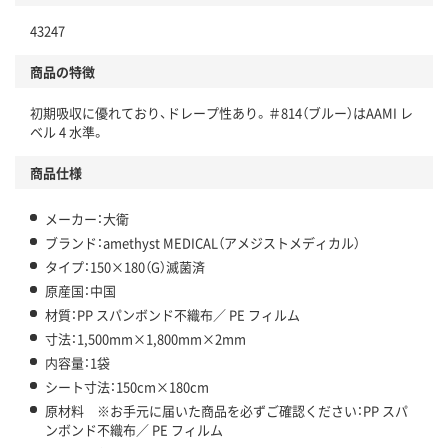
43247
商品の特徴
初期吸収に優れており、ドレープ性あり。＃814（ブルー）はAAMI レ
ベル 4 水準。
商品仕様
メーカー：大衛
ブランド：amethyst MEDICAL（アメジストメディカル）
タイプ：150×180（G）滅菌済
原産国：中国
材質：PP スパンボンド不織布／ PE フィルム
寸法：1,500mm×1,800mm×2mm
内容量：1袋
シート寸法：150cm×180cm
原材料 ※お手元に届いた商品を必ずご確認ください：PP スパ
ンボンド不織布／ PE フィルム