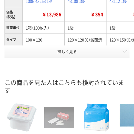
100E 43263 1箱
43108 1袋
43112 1袋
価格
￥13,986
￥354
(税込)
1箱（100枚入）
1袋
1袋
販売単位
100×120
120×120（G）滅菌済
120×150（G
タイプ
お申込番
詳しく見る
ER61713
ER61701
ER61672
号
3点
あり
あり
在庫
8月9日（日）
8月9日（日）
8月9日（日）
お届け日
この商品を見た人はこちらも検討されていま
す
数量
数量
数量
カゴへ
カゴへ
カ