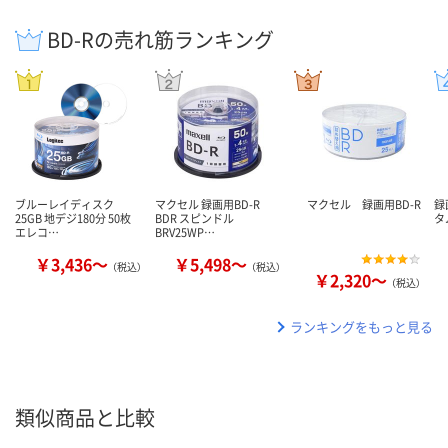
BD-Rの売れ筋ランキング
ブルーレイディスク
マクセル 録画用BD-R
マクセル 録画用BD-R
録
25GB 地デジ180分 50枚
BDR スピンドル
タ
エレコ…
BRV25WP…
￥3,436～
￥5,498～
（税込）
（税込）
￥2,320～
（税込）
ランキングをもっと見る
類似商品と比較