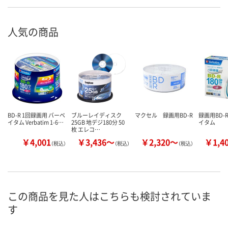
人気の商品
BD-R 1回録画用 バーベ
ブルーレイディスク
マクセル 録画用BD-R
録画用BD
イタム Verbatim 1-6…
25GB 地デジ180分 50
イタム
枚 エレコ…
￥4,001
￥3,436～
￥2,320～
￥1,4
（税込）
（税込）
（税込）
この商品を見た人はこちらも検討されていま
す