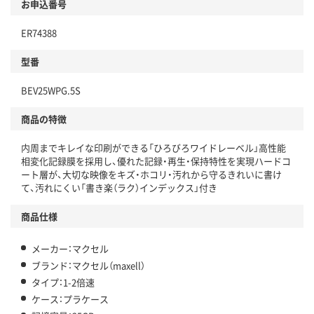
お申込番号
ER74388
型番
BEV25WPG.5S
商品の特徴
内周までキレイな印刷ができる「ひろびろワイドレーベル」高性能
相変化記録膜を採用し、優れた記録・再生・保持特性を実現ハードコ
ート層が、大切な映像をキズ・ホコリ・汚れから守るきれいに書け
て、汚れにくい「書き楽（ラク）インデックス」付き
商品仕様
メーカー：マクセル
ブランド：マクセル（maxell）
タイプ：1-2倍速
ケース：プラケース