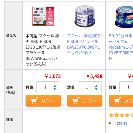
本商品：
マクセル 録
マクセル 録画用BD-
BD-R 1回録画
商品名
画用BD-R BDR
R BDR スピンドル
ーベイタム
25GB 130分 1-2倍速
BRV25WPG.50SP 1
Verbatim 1-
プラケース
パック（50枚入）
50 VBR130RP5
BEV25WPG.5S 1パ
個
ック（5枚入）
￥1,073
￥5,498
￥4
数量
数量
数量
価格
(税込)
カゴへ
カゴへ
カ
評価
4.1
（
33件
）