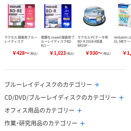
マクセル 録画用ブルー
電響社 maxell 録画用ブ
マクセル PCデータ用
Verbatim J
レイディスク
ルーレイディスクBD-
BD-R 25GB 4倍速
DL 5枚ケー
R(1~…
BR25P…
￥428～
￥1,023
￥930～
￥1,
（税込）
（税込）
（税込）
ブルーレイディスクのカテゴリー
CD/DVD/ブルーレイディスクのカテゴリー
オフィス用品のカテゴリー
作業・研究用品のカテゴリー