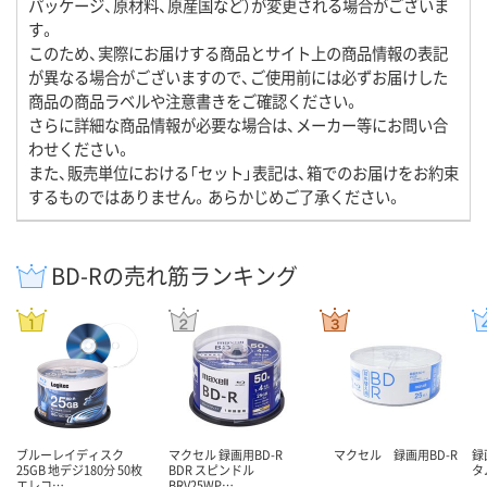
パッケージ、原材料、原産国など）が変更される場合がございま
す。
このため、実際にお届けする商品とサイト上の商品情報の表記
が異なる場合がございますので、ご使用前には必ずお届けした
商品の商品ラベルや注意書きをご確認ください。
さらに詳細な商品情報が必要な場合は、メーカー等にお問い合
わせください。
また、販売単位における「セット」表記は、箱でのお届けをお約束
するものではありません。あらかじめご了承ください。
BD-Rの売れ筋ランキング
ブルーレイディスク
マクセル 録画用BD-R
マクセル 録画用BD-R
録
25GB 地デジ180分 50枚
BDR スピンドル
タ
エレコ…
BRV25WP…