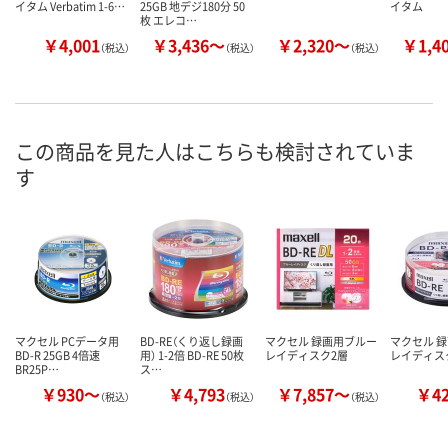
イタム Verbatim 1-6…
25GB 地デジ180分 50
イタム
枚 エレコ…
￥4,001
￥3,436～
￥2,320～
￥1,4
（税込）
（税込）
（税込）
この商品を見た人はこちらも検討されていま
す
マクセル PCデータ用
BD-RE（くり返し録画
マクセル 録画用ブルー
マクセル 
BD-R 25GB 4倍速
用） 1-2倍 BD-RE 50枚
レイディスク2層
レイディス
BR25P…
ス…
￥930～
￥4,793
￥7,857～
￥4
（税込）
（税込）
（税込）