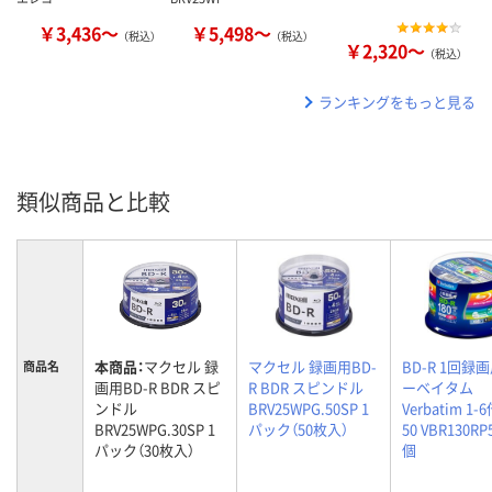
￥3,436～
￥5,498～
（税込）
（税込）
￥2,320～
（税込）
ランキングをもっと見る
類似商品と比較
本商品：
マクセル 録
マクセル 録画用BD-
BD-R 1回録画
商品名
画用BD-R BDR スピ
R BDR スピンドル
ーベイタム
ンドル
BRV25WPG.50SP 1
Verbatim 1-
BRV25WPG.30SP 1
パック（50枚入）
50 VBR130RP5
パック（30枚入）
個