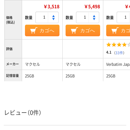
￥3,518
￥5,498
￥4
数量
数量
数量
価格
(税込)
カゴへ
カゴへ
カ
評価
4.1
（
33件
）
マクセル
マクセル
Verbatim Jap
メーカー
25GB
25GB
25GB
記憶容量
レビュー（0件）