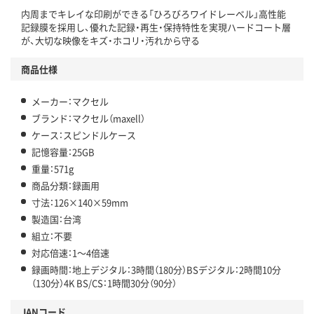
内周までキレイな印刷ができる「ひろびろワイドレーベル」高性能
記録膜を採用し、優れた記録・再生・保持特性を実現ハードコート層
が、大切な映像をキズ・ホコリ・汚れから守る
商品仕様
メーカー：マクセル
ブランド：マクセル（maxell）
ケース：スピンドルケース
記憶容量：25GB
重量：571g
商品分類：録画用
寸法：126×140×59mm
製造国：台湾
組立：不要
対応倍速：1～4倍速
録画時間：地上デジタル：3時間（180分）BSデジタル：2時間10分
（130分）4K BS/CS：1時間30分（90分）
JANコード