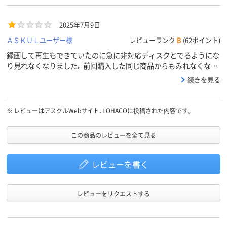
とでます。メーカーわからないようなものを借りましたがそれはか
録画ができて再生もできたものが非対応を表示され見れなくなりま
なり前のものでも再生できます。またなんども申し上げますが、前
した。保存してあるものすべてチェックしたところ、この商品以外
回と前々回の録画したものだけ再生できなくなりました。履歴で調
2025年7月9日
はすべて再生できます。保存環境はまったくおなじであり、高温に
べましたが再生できるものもおなじものだと思います。今回のもの
なるようなところに放置したこともありません。またこのようなこ
ＡＳＫＵＬユーザー様
レビューランク
B
(62ポイント)
は使える気がしません。開ける前に返品したいです。返品がダメで
とがおこるのではないかとこの商品を使うことができません。録画
録画して再生もできていたのに急に非対応ディスクとでるようにな
したらもっと安いものと交換してもらえませんか?これと同じもの
してもらった機器でためしても再生できませんでした。なぜ非対応
り見れなくなりました。前回購入した同じ商品からもみれなくなっ
はまた同じ現象ができるかもしれませんのでいりません。
となってしまうのか全く分かりません。傷もありません。再生でき
たものがあります。録画してもらったデッキでためしても見れない
続きを見る
ていたのに非対応となるのはなぜでしょうか?
のでディスクに問題があると思われます。同じ環境で同じケースに
入れてあったのでみれるものと見れないものが出ているので保管場
所の問題ではないと思われます。この商品は録画するときに非対応
※
レビューはアスクルWebサイト、LOHACOに投稿された内容です。
とでて録画できなかったり見れなかったりしたものがありました。
ですが前回購入したものはすべて録画も再生も問題ありませんでし
この商品のレビューを全て見る
た。それなのに急に見れないものが出てきました。BD-REでも同じ
状態のものが出ています。おなじ保管場所の市販の映画等のブルー
レビューを書く
レイはすべて問題なく見れます。こちらで購入していないブルーレ
イは問題が出ていません。再生できたのにできなくなる理由がわか
りません。この後同じものを購入していますがまだ未使用です。再
レビューをリクエストする
生できなくなった理由が全くわかりません。このブルーレイは使用
しないほうがよいのでしょうか?今後また同じことが起こると大変
困ります。今見れなくなったものも市販のブルーレイがないため録