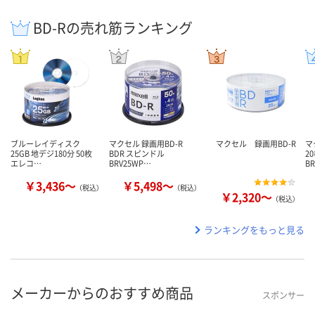
BD-Rの売れ筋ランキング
ブルーレイディスク
マクセル 録画用BD-R
マクセル 録画用BD-R
マ
25GB 地デジ180分 50枚
BDR スピンドル
2
エレコ…
BRV25WP…
B
￥3,436～
￥5,498～
（税込）
（税込）
￥2,320～
（税込）
ランキングをもっと見る
メーカーからのおすすめ商品
スポンサー