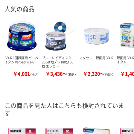
画したものです。もう放送がなければ二度とみることができませ
人気の商品
ん。解決の方法はないものでしょうか?
BD-R 1回録画用 バーベ
ブルーレイディスク
マクセル 録画用BD-R
録画用BD
イタム Verbatim 1-6…
25GB 地デジ180分 50
イタム
枚 エレコ…
￥4,001
￥3,436～
￥2,320～
￥1,4
（税込）
（税込）
（税込）
この商品を見た人はこちらも検討されていま
す