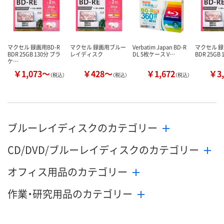
マクセル 録画用BD-R
マクセル 録画用ブルー
Verbatim Japan BD-R
マクセル 録
BDR 25GB 130分 プラ
レイディスク
DL 5枚ケース V…
BDR 25GB 
ケ…
￥1,073～
￥428～
￥1,672
￥3,
（税込）
（税込）
（税込）
ブルーレイディスクのカテゴリー
CD/DVD/ブルーレイディスクのカテゴリー
オフィス用品のカテゴリー
作業・研究用品のカテゴリー