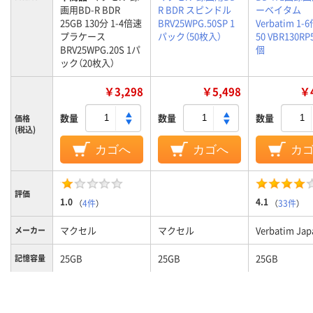
画用BD-R BDR
R BDR スピンドル
ーベイタム
25GB 130分 1-4倍速
BRV25WPG.50SP 1
Verbatim 1-
プラケース
パック（50枚入）
50 VBR130RP5
BRV25WPG.20S 1パ
個
ック（20枚入）
￥3,298
￥5,498
￥4
数量
数量
数量
価格
(税込)
カゴへ
カゴへ
カ
評価
1.0
4.1
（
4件
）
（
33件
）
マクセル
マクセル
Verbatim Jap
メーカー
25GB
25GB
25GB
記憶容量