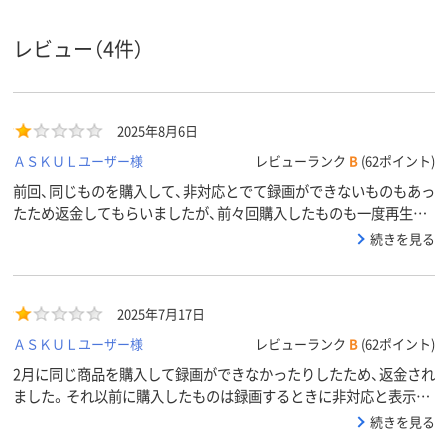
レビュー（4件）
2025年8月6日
ＡＳＫＵＬユーザー様
レビューランク
B
(62ポイント)
前回、同じものを購入して、非対応とでて録画ができないものもあっ
たため返金してもらいましたが、前々回購入したものも一度再生し
たら二度目から非対応ディスクとでて再生できなくなります。その
続きを見る
前に購入したものは再生ができます。録画した機器でも再生できま
せん。全く同じものなのにどうしてでしょうか?今回購入したもの
はまだ封を開けていません。返品うけつけてもらえませんか?また
2025年7月17日
録画してにどとみれなくなるのは困ります。保管は同じところです
し、傷もありません。3回前のものはケースが違うため区別ができま
ＡＳＫＵＬユーザー様
レビューランク
B
(62ポイント)
した。今回再生できなくなったため、以前のものすべてチェックし
2月に同じ商品を購入して録画ができなかったりしたため、返金され
て返金していただいたものとその前に購入したものすべて一度再生
ました。それ以前に購入したものは録画するときに非対応と表示さ
できたのにできなくなっています。一度しか再生できないのは機器
れることもなく録画できていましたので、今回また同じものを購入
続きを見る
が悪いわけでもないようです。違う機器でためしてもすべて非対応
しました。まだこの商品は使っていませんが、前回、前々回購入して