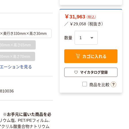
￥31,963
（税込）
／ ￥29,058 （税抜き）
m×奥行き330mm×高さ30mm
数量
30mm×高さ65mm
カゴに入れる
00mm×高さ70mm
エーションを見る
マイカタログ登録
商品を比較
810036
 ※お手元に届いた商品を必
ム塩、 PET/PEフィルム、
アクリル酸重合物ナトリウム