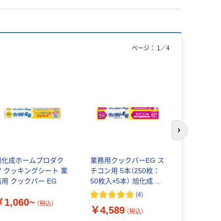
ページ：
1
／
4
オリジ
次のスライド
旭化成ホームプロダク
業務用クックパーEG ス
（限定）ク
ツ クッキングシート 業
チコン用 5本（250枚：
ト 無漂白 
務用 クックパー EG
50枚入×5本） 旭化成ホ
30cm×5m
ームプロダクツ
ル
(
4
)
￥1,060~
（税込）
￥4,589
￥268
（税込）
（