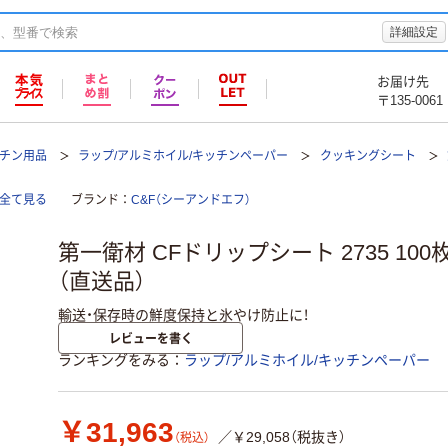
詳細設定
お届け先
〒135-0061
ッチン用品
ラップ/アルミホイル/キッチンペーパー
クッキングシート
を全て見る
ブランド
C&F（シーアンドエフ）
第一衛材 CFドリップシート 2735 100枚 2
（直送品）
輸送・保存時の鮮度保持と氷やけ防止に！
レビューを書く
ランキングをみる
ラップ/アルミホイル/キッチンペーパー
￥31,963
／￥29,058（税抜き）
（税込）