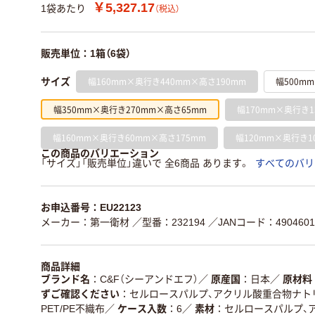
￥5,327.17
1袋あたり
（税込）
販売単位：1箱（6袋）
幅160mm×奥行き440mm×高さ190mm
幅500m
サイズ
幅350mm×奥行き270mm×高さ65mm
幅170mm×奥行き1
幅160mm×奥行き60mm×高さ175mm
幅120mm×奥行き1
この商品のバリエーション
「サイズ」「販売単位」違いで 全6商品 あります。
すべてのバリ
お申込番号：EU22123
メーカー：第一衛材
／型番：232194
／JANコード：4904601
商品詳細
ブランド名
C&F（シーアンドエフ）
／
原産国
日本
／
原材料
ずご確認ください
セルロースパルプ、アクリル酸重合物ナトリウ
PET/PE不織布
／
ケース入数
6
／
素材
セルロースパルプ、