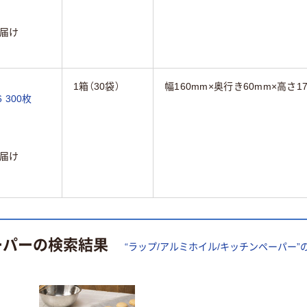
届け
1箱（30袋）
幅160mm×奥行き60mm×高さ1
 300枚
届け
ーパー
の検索結果
“
ラップ/アルミホイル/キッチンペーパー
”