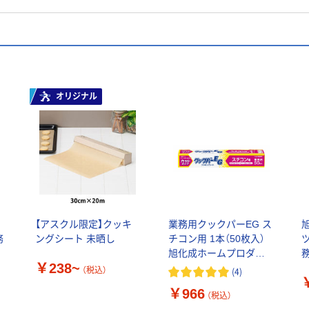
オリジナル
キ
【アスクル限定】クッキ
業務用クックパーEG ス
務
ングシート 未晒し
チコン用 1本（50枚入）
ホ
旭化成ホームプロダク
￥238~
ツ
（税込）
(
4
)
￥966
（税込）