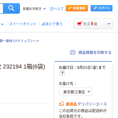
ヘルプ
各種お手続き
0
スイートポイント
あとで買う
カゴ
点
第一衛材 CFドリップシート
商品情報を印刷する
32194 1箱(6袋)
お届け日：8月21日（金）まで
お届け先：
直送品
デリバリーエース
この出荷元の商品は配送料が
当社負担です。