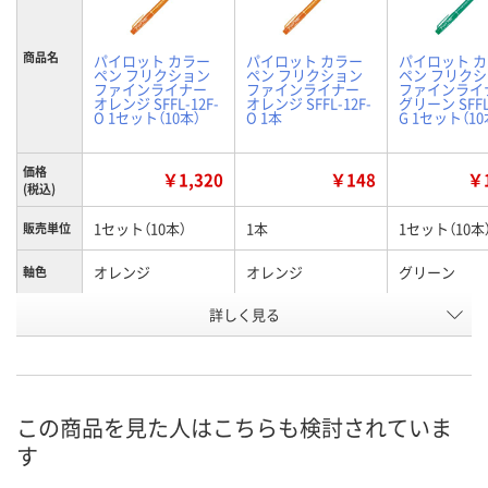
商品名
パイロット カラー
パイロット カラー
パイロット 
ペン フリクション
ペン フリクション
ペン フリク
ファインライナー
ファインライナー
ファインライ
オレンジ SFFL-12F-
オレンジ SFFL-12F-
グリーン SFFL
O 1セット（10本）
O 1本
G 1セット（10
価格
￥1,320
￥148
￥1
(税込)
1セット（10本）
1本
1セット（10本
販売単位
オレンジ
オレンジ
グリーン
軸色
お申込番
詳しく見る
EU53376
EU53319
EU53373
号
2点
あり
1点
在庫
この商品を見た人はこちらも検討されていま
8月9日（日）
8月9日（日）
8月9日（日）
お届け日
す