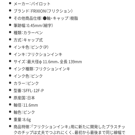
メーカー：パイロット
ブランド：FRIXION（フリクション）
その他商品仕様：●軸・キャップ：樹脂
筆跡幅：0.45mm（細字）
種類：カラーペン
方式：キャップ式
インキ色：ピンク（P）
インキ：フリクションインキ
サイズ：最大径φ 11.6mm、全長 139mm
インク種類：フリクションインキ
インク色：ピンク
カラー：ピンク
型番：SFFL-12F-P
原産国：日本
軸径：11.6mm
軸色：ピンク
重量：8.6g
商品特徴：「フリクションインキ」用に新たに開発したプラスチッ
クのチップは丈夫でつぶれにくく、最初から最後まで同じ線幅で