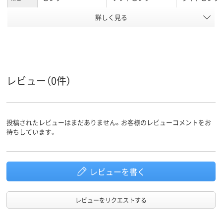
詳しく見る
フリクションインキ
ジェットスト
インク種
インク
類
ピンク
黒
黒・赤・青・緑
インク色
レビュー（0件）
11.6mm
13.7mm
軸径
カラーグ
ピンク系
ピンク系
ピンク系
ループ
投稿されたレビューはまだありません。お客様のレビューコメントをお
アスクル
待ちしています。
商品環境
90
スコア
レビューを書く
レビューをリクエストする