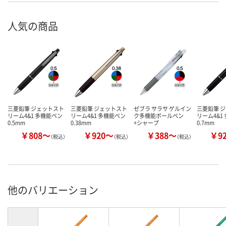
人気の商品
三菱鉛筆 ジェットスト
三菱鉛筆 ジェットスト
ゼブラ サラサ ゲルイン
三菱鉛筆 
リーム4&1 多機能ペン
リーム4&1 多機能ペン
ク多機能ボールペン
リーム4&1
0.5mm
0.38mm
+シャープ
0.7mm
￥808～
￥920～
￥388～
￥9
（税込）
（税込）
（税込）
他のバリエーション