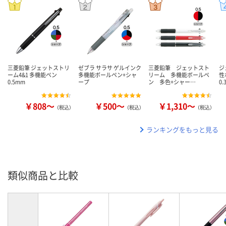
三菱鉛筆 ジェットストリ
ゼブラ サラサ ゲルインク
三菱鉛筆 ジェットスト
ジ
ーム4&1 多機能ペン
多機能ボールペン+シャ
リーム 多機能ボールペ
性
0.5mm
ープ
ン 多色+シャー…
0
￥808～
￥500～
￥1,310～
（税込）
（税込）
（税込）
ランキングをもっと見る
類似商品と比較