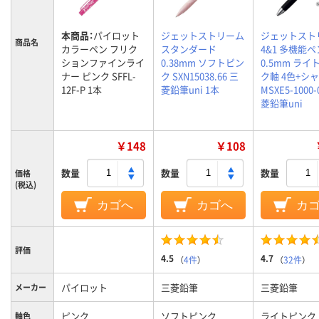
本商品：
パイロット
ジェットストリーム
ジェットスト
商品名
カラーペン フリク
スタンダード
4&1 多機能ペ
ションファインライ
0.38mm ソフトピン
0.5mm ライ
ナー ピンク SFFL-
ク SXN15038.66 三
ク軸 4色+シ
12F-P 1本
菱鉛筆uni 1本
MSXE5-1000-
菱鉛筆uni
￥148
￥108
数量
数量
数量
価格
(税込)
カゴへ
カゴへ
カ
評価
4.5
4.7
（
4件
）
（
32件
）
パイロット
三菱鉛筆
三菱鉛筆
メーカー
ピンク
ソフトピンク
ライトピンク
軸色