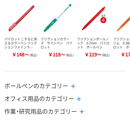
数量
数量
数量
カゴへ
カゴへ
カ
パイロット こすると消
フリクションカラー
フリクションボールノ
フリクショ
えるカラーペン フリク
ズ サインペン パイ
ック 0.7mm パイロ
リム 0.3
ションファインラ…
ロット
ット ボールペン
ロット ボ
￥148～
￥118～
￥219～
￥1
（税込）
（税込）
（税込）
ボールペンのカテゴリー
オフィス用品のカテゴリー
作業・研究用品のカテゴリー