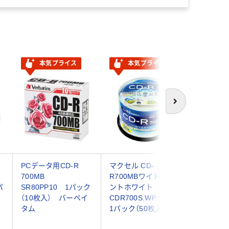
本気プライス
本気プライス
本気
次へ
PCデータ用CD-R
マクセル CD-
リニュー
700MB
R700MBワイドプリ
ル データ
パ
SR80PP10 1パック
ントホワイト
5mmプラ
（10枚入） バーベイ
CDR700S.WP.50SP
ック（10
タム
1パック（50枚入）
印刷対応