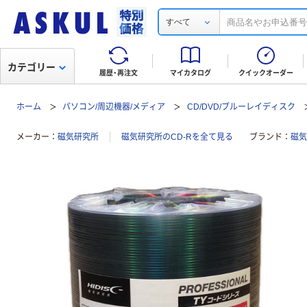
すべて
カテゴリー
履歴・再注文
マイカタログ
クイックオーダー
ホーム
パソコン/周辺機器/メディア
CD/DVD/ブルーレイディスク
メーカー
磁気研究所
磁気研究所のCD-Rを全て見る
ブランド
磁気