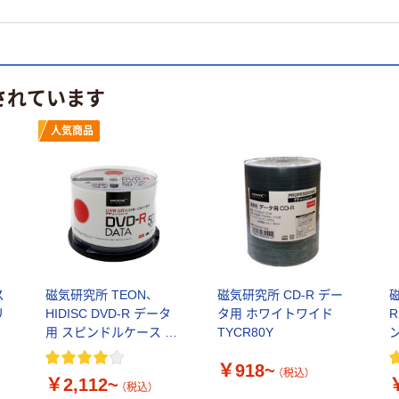
されています
人気商品
ス
磁気研究所 TEON、
磁気研究所 CD-R デー
磁
リ
HIDISC DVD-R データ
タ用 ホワイトワイド
R
用 スピンドルケース ホ
TYCR80Y
ワイトワイド
￥918~
（税込）
￥2,112~
（税込）