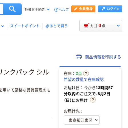
ヘルプ
各種お手続き
0
スイートポイント
あとで買う
カゴ
点
商品情報を印刷する
ュリンクパック シル
在庫：
2点
希望の数量で在庫確認
お届け日：今から
13時間57
製法を用いて厳格な品質管理のも
分以内
のご注文で、
8月2日
（日）
にお届け
お届け先：