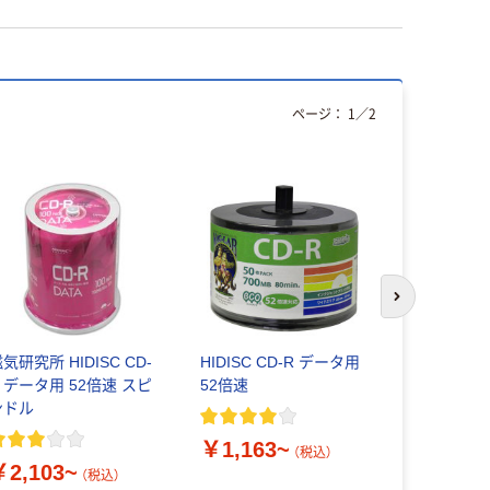
ページ：
1
／
2
人気商品
次のスライド
気研究所 HIDISC CD-
HIDISC CD-R データ用
YAMAZEN 
 データ用 52倍速 スピ
52倍速
R データ保
ンドル
4.7GB／70
倍速
￥1,163~
￥1,408
（税込）
￥2,103~
（税込）