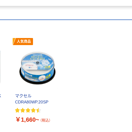
人気商品
ベ
マクセル
CDRA80WP.20SP
￥1,660~
（税込）