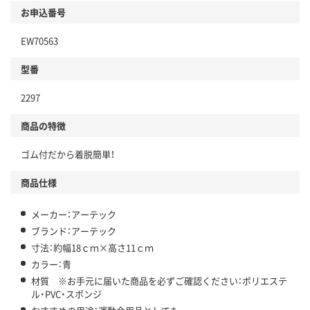
お申込番号
EW70563
型番
2297
商品の特徴
ゴム付だから着脱簡単！
商品仕様
メーカー：アーテック
ブランド：アーテック
寸法：約幅18ｃｍ×高さ11ｃｍ
カラー：青
材質 ※お手元に届いた商品を必ずご確認ください：ポリエステ
ル・PVC・スポンジ