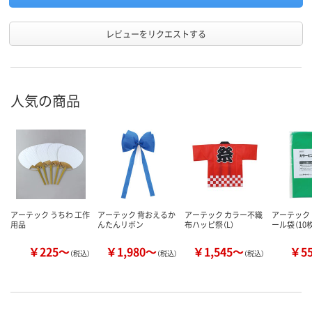
レビューをリクエストする
人気の商品
アーテック うちわ 工作
アーテック 背おえるか
アーテック カラー不織
アーテック
用品
んたんリボン
布ハッピ祭（L）
ール袋（10
￥225～
￥1,980～
￥1,545～
￥5
（税込）
（税込）
（税込）