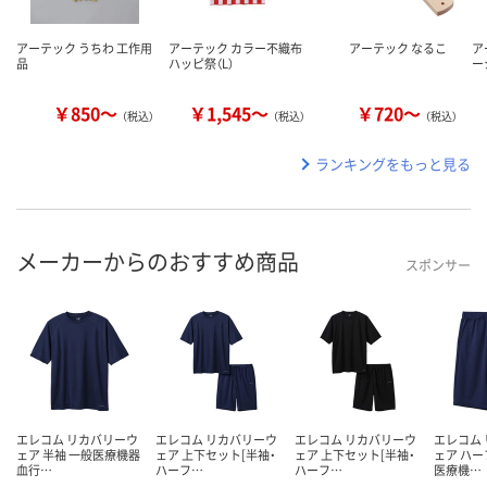
アーテック うちわ 工作用
アーテック カラー不織布
アーテック なるこ
ア
品
ハッピ祭（L）
ー
￥850～
￥1,545～
￥720～
（税込）
（税込）
（税込）
ランキングをもっと見る
メーカーからのおすすめ商品
スポンサー
エレコム リカバリーウ
エレコム リカバリーウ
エレコム リカバリーウ
エレコム
ェア 半袖 一般医療機器
ェア 上下セット[半袖・
ェア 上下セット[半袖・
ェア ハー
血行…
ハーフ…
ハーフ…
医療機…