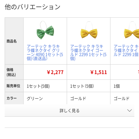
他のバリエーション
商品名
アーテック キラキ
アーテック キラキ
アーテック 
ラ蝶ネクタイ グリ
ラ蝶ネクタイ ゴー
ラ蝶ネクタイ
ーン 4090 1セット(5
ルド 2299 1セット(5
ルド 2299 1個
個)（直送品）
個)
価格
￥2,277
￥1,511
(税込)
1セット(5個)
1セット（5個）
1個
販売単位
グリーン
ゴールド
ゴールド
カラー
お申込番
詳しく見る
W294763
W294752
EW70561
号
あり
1点
6点
在庫
8月21日（金）
8月13日（木）
8月13日（木）
お届け日