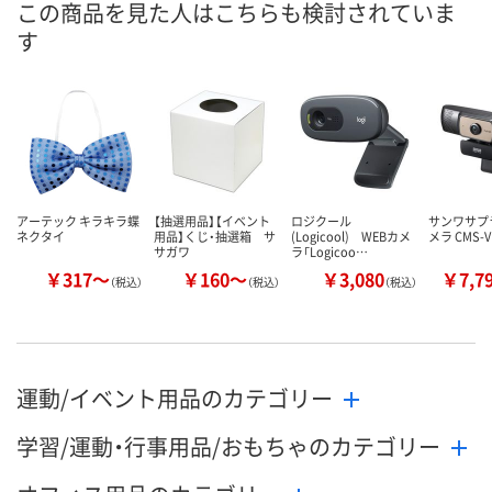
この商品を見た人はこちらも検討されていま
す
数量
数量
数量
カゴへ
カゴへ
カ
アーテック キラキラ蝶
【抽選用品】【イベント
ロジクール
サンワサプラ
ネクタイ
用品】くじ・抽選箱 サ
(Logicool) WEBカメ
メラ CMS-V
サガワ
ラ「Logicoo…
￥317～
￥160～
￥3,080
￥7,7
（税込）
（税込）
（税込）
運動/イベント用品のカテゴリー
学習/運動・行事用品/おもちゃのカテゴリー