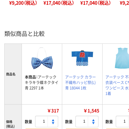
¥9,200（税込）
¥17,040（税込）
¥17,040（税込）
¥9,
類似商品と比較
商品名
本商品：
アーテック
アーテック カラー
アーテック 
キラキラ蝶ネクタイ
不織布ハッピ祭(L)
衣装ベース C
青 2297 1本
青 18044 1枚
ワンピース 水 
1着
￥317
￥1,545
数量
数量
数量
価格
(税込)