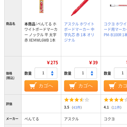
本商品：
ぺんてる ホ
アスクル ホワイト
コクヨ ホワ
商品名
ワイトボードマーカ
ボードマーカー 中
ード用マーカー
ー ノックル 平 太字
字丸芯 赤 1本 オリ
PM-B100R 1
赤 XEMWL6WB 1本
ジナル
￥275
￥39
数量
数量
数量
価格
(税込)
カゴへ
カゴへ
カ
評価
3.5
4.1
（
43件
）
（
11件
）
ぺんてる
アスクル
コクヨ
メーカー