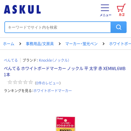
カゴ
メニュー
ホーム
事務用品/文房具
マーカー・蛍光ペン
ホワイトボ
ぺんてる
ブランド：
Knockle（ノックル）
ぺんてる ホワイトボードマーカー ノックル 平 太字 赤 XEMWL6WB
1本
（
0
件のレビュー
）
ランキングを見る：
ホワイトボードマーカー