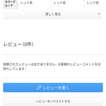
カラーグ
レッド系
レッド系
レッド系
ループ
詳しく見る
太字
中字丸芯、中字
極細
太さ
使い切り
キャップ式、中綿式、
使い切り
タイプ
使い切り
ペン先形
平芯
丸芯
丸芯
レビュー（0件）
状
アルコール系油性顔
アルコール系インク
油性インク（
インク種
類
料インク
ール系）
投稿されたレビューはまだありません。お客様のレビューコメントをお
インク充
直液式
中綿式
中綿式
待ちしています。
填方法
125g
質量
レビューを書く
アスクル
商品環境
70
90
スコア
レビューをリクエストする