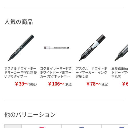
人気の商品
アスクル ホワイトボー
コクヨ イレーザー付き
アスクル ホワイトボ
三菱鉛筆(u
ドマーカー 中字丸芯 使
ホワイトボード用マー
ードマーカー インク
トボードマ
い切りタイプ …
カー（マグネット付…
容量２倍
字丸芯
￥39～
￥106～
￥78～
￥
（税込）
（税込）
（税込）
他のバリエーション