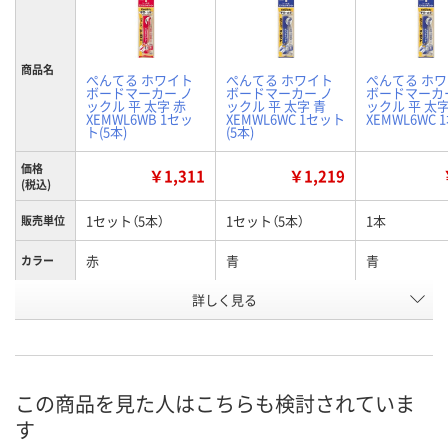
商品名
ぺんてる ホワイト
ぺんてる ホワイト
ぺんてる ホ
ボードマーカー ノ
ボードマーカー ノ
ボードマーカ
ックル 平 太字 赤
ックル 平 太字 青
ックル 平 太字
XEMWL6WB 1セッ
XEMWL6WC 1セット
XEMWL6WC 
ト(5本)
(5本)
価格
￥1,311
￥1,219
(税込)
1セット（5本）
1セット（5本）
1本
販売単位
赤
青
青
カラー
お申込番
詳しく見る
X603715
X603714
XJ60446
号
1点
1点
5点
在庫
8月13日（木）
8月13日（木）
8月13日（木）
お届け日
この商品を見た人はこちらも検討されていま
す
数量
数量
数量