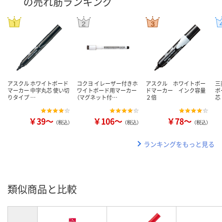
の売れ筋ランキング
アスクル ホワイトボード
コクヨ イレーザー付きホ
アスクル ホワイトボー
三
マーカー 中字丸芯 使い切
ワイトボード用マーカー
ドマーカー インク容量
ボ
りタイプ …
（マグネット付…
２倍
芯
￥39～
￥106～
￥78～
（税込）
（税込）
（税込）
ランキングをもっと見る
類似商品と比較