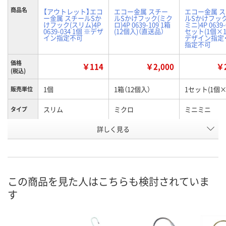
商品名
【アウトレット】エコ
エコー金属 スチー
エコー金属 
ー金属 スチールSか
ルSかけフック(ミク
ルSかけフック
けフック(スリム)4P
ロ)4P 0639-109 1箱
ミニ)4P 0639-
0639-034 1個 ※デザ
(12個入)（直送品）
セット(1個×1
イン指定不可
デザイン指定
指定不可
価格
￥114
￥2,000
￥2
(税込)
1個
1箱（12個入）
1セット(1個×
販売単位
スリム
ミクロ
ミニミニ
タイプ
お申込番
詳しく見る
XJ60845
EW96998
EW96984
号
5点
直送品
入荷待ち
在庫
8月11日（火）
8月25日（火）まで
お届け日
この商品を見た人はこちらも検討されていま
す
数量
数量
お取り扱い終
した
カゴへ
カゴへ