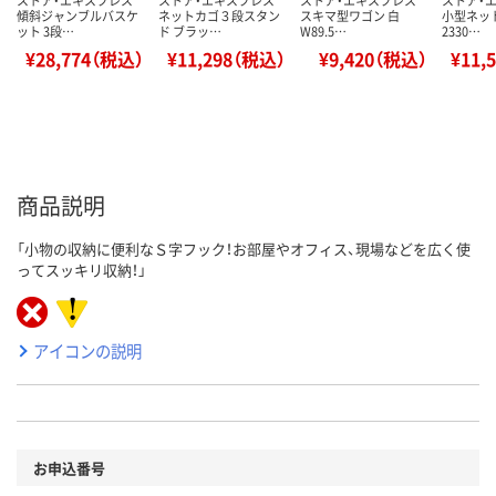
傾斜ジャンブルバスケ
ネットカゴ３段スタン
スキマ型ワゴン 白
小型ネッ
ット 3段…
ド ブラッ…
W89.5…
2330…
¥28,774（税込）
¥11,298（税込）
¥9,420（税込）
¥11,
商品説明
「小物の収納に便利なＳ字フック！お部屋やオフィス、現場などを広く使
ってスッキリ収納！」
アイコンの説明
お申込番号