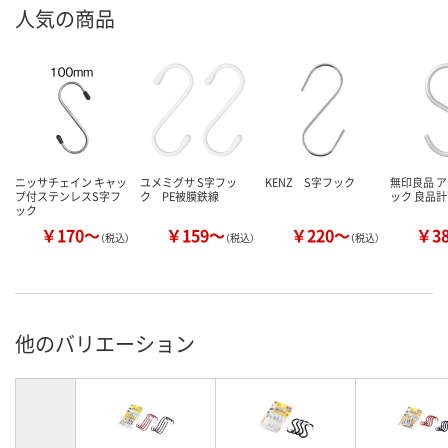
人気の商品
ニッサチェイン キャッ
ユメミグサ S字フッ
KENZ S字フック
無印良品 
プ付ステンレスS字フ
ク PE被膜鉄線
ック 良品
ック
￥170～
￥159～
￥220～
￥3
（税込）
（税込）
（税込）
他のバリエーション