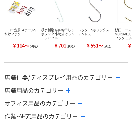
エコー金属 スチールS
積水樹脂商事 物干し S
レック S字フックス
杉田エース
かけフック
字フック 小物掛け フリ
テンレス
NORDAL95
ーフック H…
フック L18
￥114～
￥701
￥551～
￥
（税込）
（税込）
（税込）
店舗什器/ディスプレイ用品のカテゴリー
店舗用品のカテゴリー
オフィス用品のカテゴリー
作業・研究用品のカテゴリー