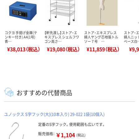
コクヨ 手提げ金庫(テ
【軒先渡し】ストア・エ
ストア・エキスプレス
ストア・
ンキー付き) A4(1号)
キスプレス シェルフワ
婦人ヤング芯地張トル
婦人ニッ
青…
ゴン高さ…
ソー７号 …
ベース白
¥38,013（税込）
¥19,080（税込）
¥11,859（税込）
¥9,
おすすめの代替商品
ユノックス S字フック(大)(10本入り) 29-022 1袋(10個入)
定番のS字フック。使用範囲も広いです。
販売価格：
￥1,104
(税込)