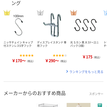
ング
ニッサチェイン キャップ
ディスプレイスタンド 専
光 Ｓカン 黒 大 SYー21 1
ト
付ステンレスS字フック
用フック
パック（3個）
チ
￥175
（税込）
￥170～
￥290～
（税込）
（税込）
ランキングをもっと見る
メーカーからのおすすめ商品
スポンサー