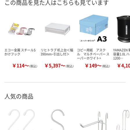
この商品を見た人はこちらも見ています
エコー金属 スチールS
リヒトラブ 机上台＜幅
コピー用紙 アスク
YAMAZEN
かけフック
390mm・引出し付＞
ル マルチペーパー ス
容量1.0L
ーパーホワイト+
1200…
￥114～
￥5,397～
￥149～
￥4,1
（税込）
（税込）
（税込）
人気の商品