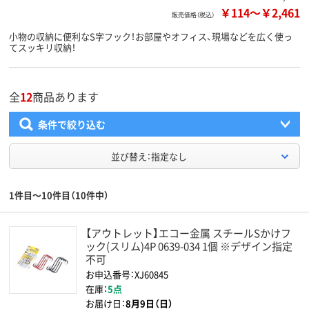
￥114
～
￥2,461
販売価格（税込）
小物の収納に便利なS字フック！お部屋やオフィス、現場などを広く使っ
てスッキリ収納！
全
12
商品あります
条件で絞り込む
並び替え：指定なし
1件目～10件目（10件中）
【アウトレット】エコー金属 スチールSかけフ
ック(スリム)4P 0639-034 1個 ※デザイン指定
不可
お申込番号：XJ60845
在庫：
5点
お届け日：
8月9日（日）