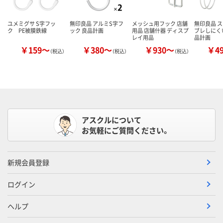
ユメミグサ S字フッ
無印良品 アルミS字フ
メッシュ用フック 店舗
無印良品 
ク PE被膜鉄線
ック 良品計画
用品 店舗什器 ディスプ
ブレしにく
レイ用品
品計画
￥159～
￥380～
￥930～
￥4
（税込）
（税込）
（税込）
アスクルについて
お気軽にご質問ください。
新規会員登録
ログイン
ヘルプ