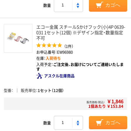
数量
カゴへ
エコー金属 スチールSかけフック(小)4P 0639-
031 1セット(12個) ※デザイン指定・数量指定
不可
（1件）
お申込番号：EW96980
在庫：
入荷待ち
入荷予定：
ご注文後、お届けについてご連絡いたしま
す
アスクル在庫商品
型番
販売単位
1セット（12個）
￥1,846
販売価格（税込）
1個あたり ￥153.84
数量
カゴへ