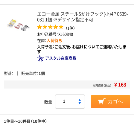
エコー金属 スチールSかけフック(小)4P 0639-
031 1個 ※デザイン指定不可
（1件）
お申込番号：XJ60840
在庫：
入荷待ち
入荷予定：
ご注文後、お届けについてご連絡いたしま
す
アスクル在庫商品
型番
販売単位
1個
￥163
販売価格（税込）
数量
カゴへ
1件目～10件目（10件中）