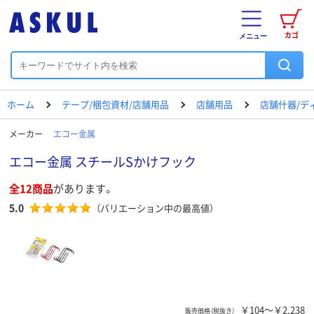
カゴ
メニュー
ホーム
テープ/梱包資材/店舗用品
店舗用品
店舗什器/デ
メーカー
エコー金属
エコー金属 スチールSかけフック
全12商品
があります。
5.0
（バリエーション中の最高値）
￥104～￥2,238
販売価格（税抜き）