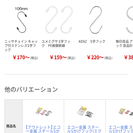
ニッサチェイン キャッ
ユメミグサ S字フッ
KENZ S字フック
無印良品 
プ付ステンレスS字フ
ク PE被膜鉄線
ック 良品
ック
￥170～
￥159～
￥220～
￥3
（税込）
（税込）
（税込）
他のバリエーション
商品名
【アウトレット】エコ
エコー金属 スチー
エコー金属 
ー金属 スチールSか
ルSかけフック(ミク
ルSかけフック