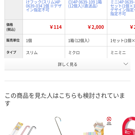
けフック(スリム)4P
ロ)4P 0639-109 1箱
ミニ)4P 0639-
0639-034 1個 ※デザ
(12個入)（直送品）
セット(1個×1
イン指定不可
デザイン指定
指定不可
価格
￥114
￥2,000
￥2
(税込)
1個
1箱（12個入）
1セット(1個×
販売単位
スリム
ミクロ
ミニミニ
タイプ
お申込番
詳しく見る
XJ60845
EW96998
EW96984
号
5点
直送品
入荷待ち
在庫
8月8日（土）
8月24日（月）まで
お届け日
この商品を見た人はこちらも検討されていま
す
数量
数量
お取り扱い終
した
カゴへ
カゴへ