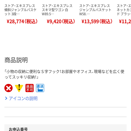
ストア・エキスプレス
ストア・エキスプレス
ストア・エキスプレス
ストア・
傾斜ジャンブルバスケ
スキマ型ワゴン 白
ジャンブルバスケット
ネットカ
ット 3段…
W89.5…
W58.…
ド ブラッ
¥28,774（税込）
¥9,420（税込）
¥13,599（税込）
¥11,
商品説明
「小物の収納に便利なＳ字フック！お部屋やオフィス、現場などを広く使
ってスッキリ収納！」
アイコンの説明
お申込番号