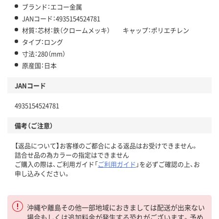
ブランド：エコー金属
JANコード：4935154524781
材質：芯材：鉄（クロームメッキ） キャップ：ポリエチレン
タイプ：ロング
寸法：280（mm）
原産国：日本
JANコード
4935154524781
備考（ご注意）
【返品について】お客様のご都合による返品はお受けできません。
詰合せ品の為カラーの指定はできません
ご購入の際は、ご利用ガイド「
ご利用ガイド
」を必ずご確認の上、お
申し込みください。
沖縄や離島その他一部地域におきましては配送が出来ない
場合もしくは追加料金が発生する恐れがございます。予め