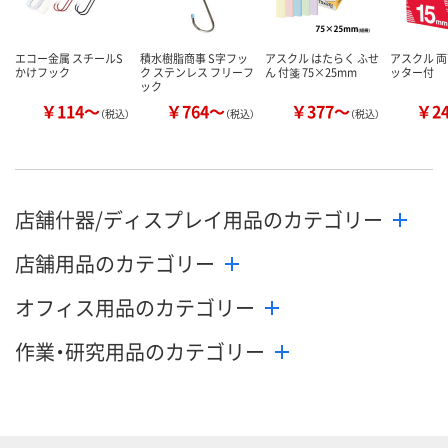
エコー金属 スチールS
積水樹脂商事 S字フッ
アスクル はたらく ふせ
アスクル 両
かけフック
ク ステンレス フリーフ
ん 付箋 75×25mm
ッター付
ック
￥114～
￥764～
￥377～
￥2
（税込）
（税込）
（税込）
店舗什器/ディスプレイ用品のカテゴリー
店舗用品のカテゴリー
オフィス用品のカテゴリー
作業・研究用品のカテゴリー