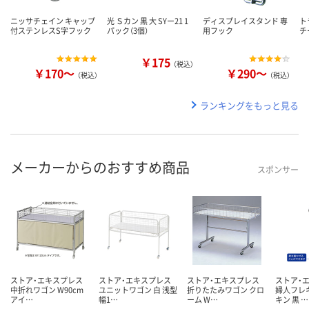
ニッサチェイン キャップ
光 Ｓカン 黒 大 SYー21 1
ディスプレイスタンド 専
ト
付ステンレスS字フック
パック（3個）
用フック
チ
￥175
（税込）
￥170～
￥290～
（税込）
（税込）
ランキングをもっと見る
メーカーからのおすすめ商品
スポンサー
ストア・エキスプレス
ストア・エキスプレス
ストア・エキスプレス
ストア・
中折れワゴン W90cm
ユニットワゴン 白 浅型
折りたたみワゴン クロ
婦人フレ
アイ…
幅1…
ーム W…
キン 黒 …