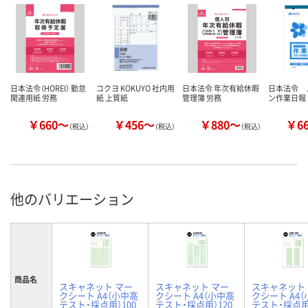
日本法令（HOREI） 勤怠
コクヨ KOKUYO 社内用
日本法令 年次有給休暇
日本法令 
関連用紙 労務
紙 上質紙
管理簿 労務
ン作業日報
￥660～
￥456～
￥880～
￥6
（税込）
（税込）
（税込）
他のバリエーション
商品名
スキャネット マー
スキャネット マー
スキャネット
クシート A4（小中高
クシート A4（小中高
クシート A4
テスト・採点用）100
テスト・採点用）120
テスト・採点用