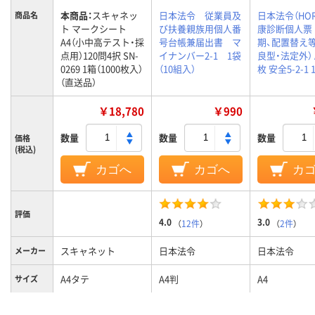
本商品：
スキャネッ
日本法令 従業員及
日本法令（HOR
商品名
ト マークシート
び扶養親族用個人番
康診断個人票 
A4（小中高テスト・採
号台帳兼届出書 マ
期、配置替え等
点用）120問4択 SN-
イナンバー2-1 1袋
良型・法定外） A
0269 1箱（1000枚入）
（10組入）
枚 安全5-2-1 
（直送品）
￥18,780
￥990
数量
数量
数量
価格
(税込)
カゴへ
カゴへ
カ
評価
4.0
3.0
（
12件
）
（
2件
）
スキャネット
日本法令
日本法令
メーカー
A4タテ
A4判
A4
サイズ
書類の向
タテ型