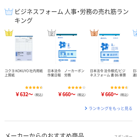
ビジネスフォーム 人事・労務の売れ筋ラン
キング
コクヨ KOKUYO 社内用紙
日本法令 ノーカーボン
日本法令 法令様式/ビジ
日
上質紙
作業日報 労務
ネスフォーム 書 B6 単票
連
￥632～
￥660～
￥660～
（税込）
（税込）
（税込）
ランキングをもっと見る
メーカーからのおすすめ商品
スポンサー