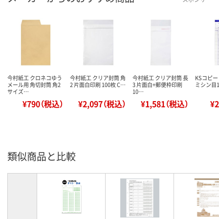
今村紙工 クロネコゆう
今村紙工 クリア封筒 角
今村紙工 クリア封筒 長
KSコピー
メール用 角切封筒 角2
2 片面白印刷 100枚 C…
3 片面白+郵便枠印刷
ミシン目10
サイズ…
10…
¥790（税込）
¥2,097（税込）
¥1,581（税込）
¥
類似商品と比較