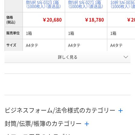
問5択 SN-0323 1箱
問5択 SN-0271 1箱
10択 SN-0036
（1000枚入）（直送品）
（1000枚入）（直送品）
（1000枚入）（
価格
￥20,680
￥18,780
￥20
(税込)
1箱
1箱
1箱
販売単位
A4タテ
A4タテ
A4タテ
サイズ
詳しく見る
年クラス番号7桁・
年クラス番号7桁・
年クラス番号7
商品タイ
プ
100問・5択（数字）
120問・5択（数字）
問・10択（カナ
お申込番
H609570
H609563
H609520
号
直送品
直送品
直送品
在庫
8月24日（月）まで
8月24日（月）まで
8月24日（月）
お届け日
ビジネスフォーム/法令様式のカテゴリー
数量
数量
数量
封筒/伝票/帳簿のカテゴリー
カゴへ
カゴへ
カ