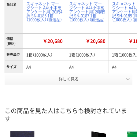
スキャネット マー
スキャネット マー
スキャネット
商品名
クシート A4（小中高
クシート A4（小中高
クシート A4
アンケート用）20問4
アンケート用）20問5
アンケート用）
択 SN-0185 1箱
択 SN-0187 1箱
択 SN-0189 1
（1000枚入）（直送品）
（1000枚入）（直送品）
（1000枚入）（
価格
￥20,680
￥20,680
￥18
(税込)
1箱（1000枚入）
1箱（1000枚入）
1箱（1000枚入
販売単位
A4
A4
A4
サイズ
詳しく見る
20問4択
20問5択
40問4択
タイプ
お申込番
N499626
N499627
N499628
号
直送品
直送品
直送品
在庫
この商品を見た人はこちらも検討されていま
す
8月21日（金）まで
8月21日（金）まで
8月21日（金）
お届け日
数量
数量
数量