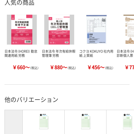
人気の商品
日本法令（HOREI） 勤怠
日本法令 年次有給休暇
コクヨ KOKUYO 社内用
日本法令（HO
関連用紙 労務
管理簿 労務
紙 上質紙
診断個人票
￥660～
￥880～
￥456～
￥7
（税込）
（税込）
（税込）
他のバリエーション