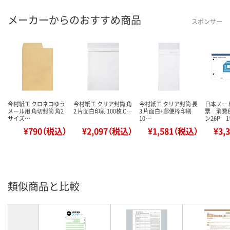
メーカーからのおすすめ商品
スポンサー
今村紙工 クロネコゆう
今村紙工 クリア封筒 角
今村紙工 クリア封筒 長
日本ノー
メール用 角切封筒 角2
2 片面白印刷 100枚 C…
3 片面白+郵便枠印刷
票 消費
サイズ…
10…
ン26P 
¥790（税込）
¥2,097（税込）
¥1,581（税込）
¥3,
類似商品と比較