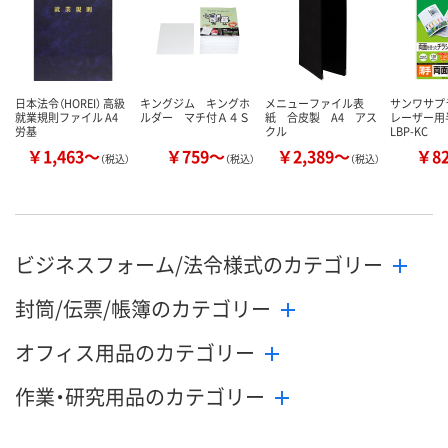
カゴへ
カゴへ
カ
日本法令（HOREI） 高級
キングジム キングホ
メニューファイル表
サンワサプ
就業規則ファイル A4
ルダー マチ付Ａ４Ｓ
紙 合皮製 A4 アス
レーザー
労基
クル
LBP-KC
￥1,463～
￥759～
￥2,389～
￥8
（税込）
（税込）
（税込）
ビジネスフォーム/法令様式のカテゴリー
封筒/伝票/帳簿のカテゴリー
オフィス用品のカテゴリー
作業・研究用品のカテゴリー