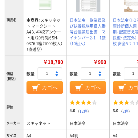
本商品：
スキャネッ
日本法令 従業員及
日本法令（HOR
商品名
ト マークシート
び扶養親族用個人番
康診断個人票 
A4（小中校アンケー
号台帳兼届出書 マ
期、配置替え等
ト用）20問6択 SN-
イナンバー2-1 1袋
良型・法定外） A
0376 1箱（1000枚入）
（10組入）
枚 安全5-2-1 
（直送品）
￥18,780
￥990
数量
数量
数量
価格
(税込)
カゴへ
カゴへ
カ
評価
4.0
3.0
（
12件
）
（
2件
）
スキャネット
日本法令
日本法令
メーカー
A4
A4判
A4
サイズ