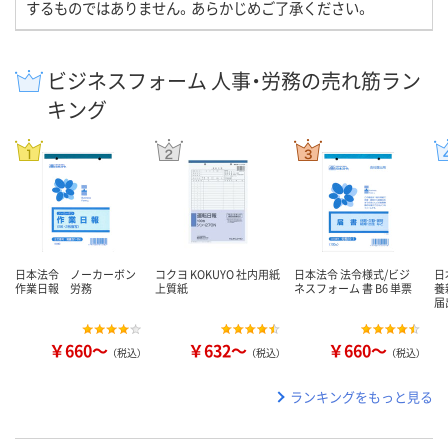
するものではありません。あらかじめご了承ください。
ビジネスフォーム 人事・労務の売れ筋ラン
キング
日本法令 ノーカーボン
コクヨ KOKUYO 社内用紙
日本法令 法令様式/ビジ
日
作業日報 労務
上質紙
ネスフォーム 書 B6 単票
養
届
￥660～
￥632～
￥660～
（税込）
（税込）
（税込）
ランキングをもっと見る