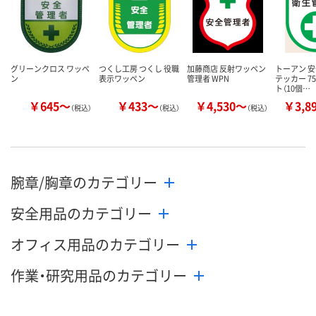
グリーンクロス ワッペ
つくし工房 つくし 役職
加藤商店 反射ワッペン
トーアン 
ン
表示ワッペン
管理者 WPN
テッカー 75
ト（10個…
￥645～
￥433～
￥4,530～
￥3,8
（税込）
（税込）
（税込）
腕章/胸章のカテゴリー
安全用品のカテゴリー
オフィス用品のカテゴリー
作業・研究用品のカテゴリー