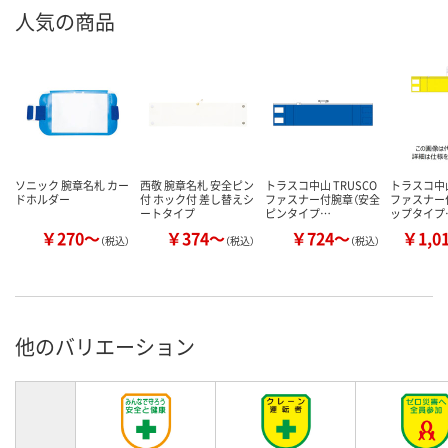
人気の商品
ソニック 腕章名札 カー
西敬 腕章名札 安全ピン
トラスコ中山 TRUSCO
トラスコ中山
ドホルダー
付 ホック付 差し替えシ
ファスナー付腕章（安全
ファスナー
ートタイプ
ピンタイプ…
ップタイプ
￥270～
￥374～
￥724～
￥1,0
（税込）
（税込）
（税込）
他のバリエーション