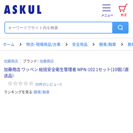
カゴ
メニュー
ホーム
物流・現場用品/台車
安全用品
腕章/胸章
腕
加藤商店
ブランド：
加藤商店
加藤商店 ワッペン 総括安全衛生管理者 WPN-102 1セット(10個)（直
送品）
（
0
件のレビュー
）
ランキングを見る：
腕章/胸章