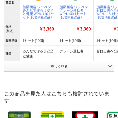
商品名
加藤商店 ワッペン
加藤商店 ワッペン
加藤商店 ワ
みんなで守ろう安全
クレーン運転者
ゼロ災害へ全
と健康 WPN-116 1セ
WPN-140 1セット
WPN-118 1
ット(10個)（直送品）
(10個)（直送品）
(10個)（直送品
価格
￥3,360
￥3,360
￥3
(税込)
1セット(10個)
1セット(10個)
1セット(10個)
販売単位
みんなで守ろう安全
クレーン運転者
ゼロ災害へ全
種類
と健康
お申込番
詳しく見る
H832102
H832118
H832104
号
直送品
直送品
直送品
在庫
8月24日（月）まで
8月24日（月）まで
8月24日（月）
お届け日
この商品を見た人はこちらも検討されていま
す
数量
数量
数量
カゴへ
カゴへ
カ