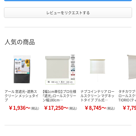
レビューをリクエストする
人気の商品
アール 窓遮光・遮熱ス
【幅1cm単位】プロ仕様
ナプコインテリア ロー
タチカワ
クリーン メッシュタイ
「遮光」ロールスクリー
ルスクリーン マグネッ
ロールス
プ
ン幅180cm…
トタイプ プル式…
TIORIO（
￥1,936～
￥17,250～
￥8,745～
￥7,7
（税込）
（税込）
（税込）