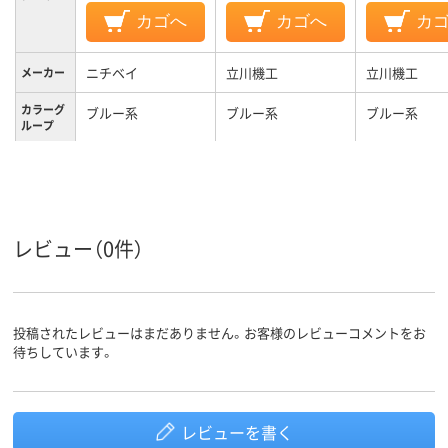
カゴへ
カゴへ
カ
ニチベイ
立川機工
立川機工
メーカー
カラーグ
ブルー系
ブルー系
ブルー系
ループ
2.5kg
2.6kg
1.4kg
質量
3年
1年
1年
保証期間
レビュー（0件）
投稿されたレビューはまだありません。お客様のレビューコメントをお
待ちしています。
レビューを書く