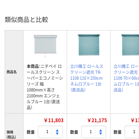
類似商品と比較
本商品：
ニチベイ ロ
立川機工 ロールス
立川機工 ロ
ールスクリーン ス
クリーン遮光 TR-
クリーン遮光 T
商品名
ーパーエコノミーシ
1108 110×250cm
1108 70×60
リーズ 幅
ネムロブルー 1台
ムロブルー 1
1080mm×高さ
（直送品）
送品）
2100mm エンジェ
ルブルー 1台（直送
品）
￥11,803
￥21,175
￥13
数量
数量
数量
価格
(税込)