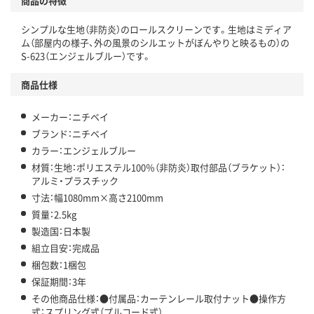
商品の特徴
シンプルな生地（非防炎）のロールスクリーンです。生地はミディア
ム（部屋内の様子、外の風景のシルエットがぼんやりと映るもの）の
S-623（エンジェルブルー）です。
商品仕様
メーカー：ニチベイ
ブランド：ニチベイ
カラー：エンジェルブルー
材質：生地：ポリエステル100％（非防炎）取付部品（ブラケット）：
アルミ・プラスチック
寸法：幅1080mm×高さ2100mm
質量：2.5kg
製造国：日本製
組立目安：完成品
梱包数：1梱包
保証期間：3年
その他商品仕様：●付属品：カーテンレール取付ナット●操作方
式：スプリング式（プルコード式）