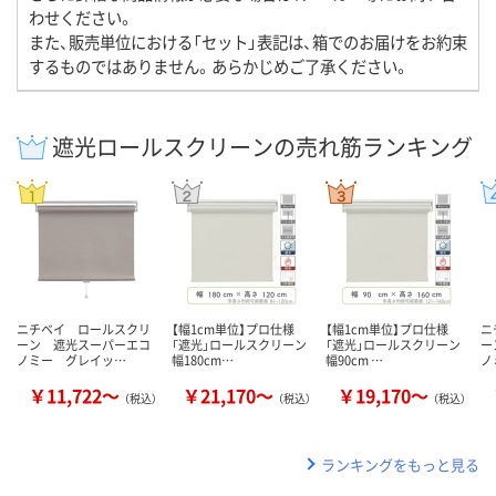
わせください。
また、販売単位における「セット」表記は、箱でのお届けをお約束
するものではありません。あらかじめご了承ください。
遮光ロールスクリーンの売れ筋ランキング
ニチベイ ロールスクリ
【幅1cm単位】プロ仕様
【幅1cm単位】プロ仕様
ニ
ーン 遮光スーパーエコ
「遮光」ロールスクリーン
「遮光」ロールスクリーン
ー
ノミー グレイッ…
幅180cm…
幅90cm …
ノ
￥11,722～
￥21,170～
￥19,170～
（税込）
（税込）
（税込）
ランキングをもっと見る