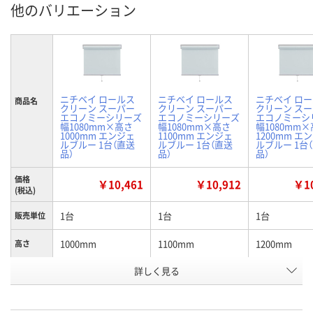
他のバリエーション
ニチベイ ロールス
ニチベイ ロールス
ニチベイ ロ
商品名
クリーン スーパー
クリーン スーパー
クリーン ス
エコノミーシリーズ
エコノミーシリーズ
エコノミーシ
幅1080mm×高さ
幅1080mm×高さ
幅1080mm
1000mm エンジェ
1100mm エンジェ
1200mm エ
ルブルー 1台（直送
ルブルー 1台（直送
ルブルー 1台
品）
品）
品）
価格
￥10,461
￥10,912
￥10
(税込)
1台
1台
1台
販売単位
1000mm
1100mm
1200mm
高さ
お申込番
詳しく見る
H855937
H855938
H855939
号
直送品
直送品
直送品
在庫