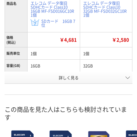
エレコム データ復旧
エレコム データ復旧
商品名
SDHCカード Class10
SDHCカード Class10
16GB MF-FSD016GC10R
32GB MF-FSD032GC10R
1個
1個
SDカード 16GB 7
位
価格
￥4,681
￥2,580
(税込)
1個
1個
販売単位
16GB
32GB
容量(GB)
詳しく見る
16GB
32GB
記憶容量
H858343
H858344
お申込番号
あり
入荷待ち
在庫
この商品を見た人はこちらも検討されていま
8月11日（火）
お届け日
す
数量
お取り扱い終了しました