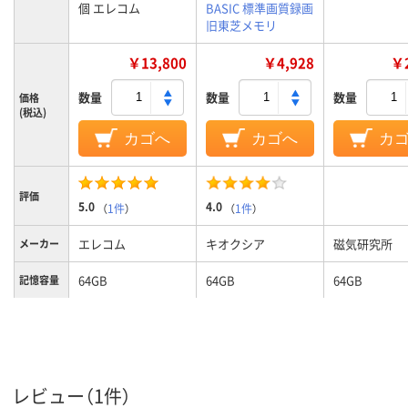
個 エレコム
BASIC 標準画質録画
旧東芝メモリ
￥13,800
￥4,928
￥2
数量
数量
数量
価格
(税込)
カゴへ
カゴへ
カ
評価
5.0
4.0
（
1件
）
（
1件
）
エレコム
キオクシア
磁気研究所
メーカー
64GB
64GB
64GB
記憶容量
レビュー（1件）