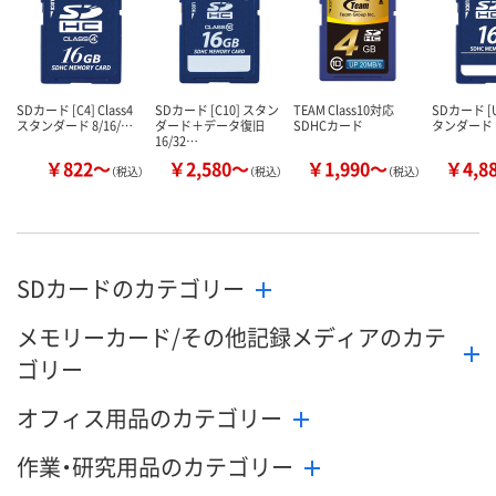
カゴへ
SDカード [C4] Class4
SDカード [C10] スタン
TEAM Class10対応
SDカード [U
スタンダード 8/16/…
ダード＋データ復旧
SDHCカード
タンダード 1
16/32…
￥822～
￥2,580～
￥1,990～
￥4,8
（税込）
（税込）
（税込）
SDカードのカテゴリー
メモリーカード/その他記録メディアのカテ
ゴリー
オフィス用品のカテゴリー
作業・研究用品のカテゴリー