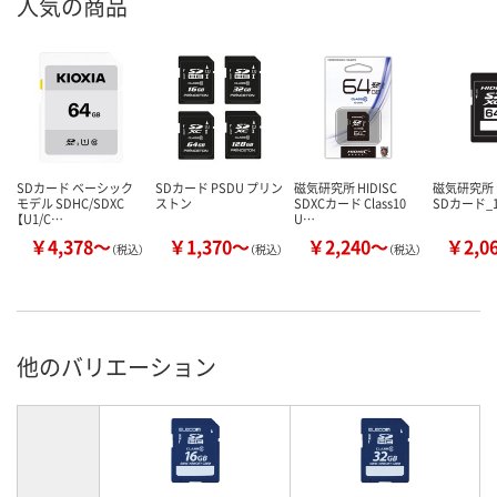
人気の商品
SDカード ベーシック
SDカード PSDU プリン
磁気研究所 HIDISC
磁気研究所
モデル SDHC/SDXC
ストン
SDXCカード Class10
SDカード_
【U1/C…
U…
￥4,378～
￥1,370～
￥2,240～
￥2,0
（税込）
（税込）
（税込）
他のバリエーション