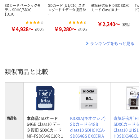
SDカード ベーシックモ
SDカード [U1/C10] スタ
磁気研究所 HIDISC SDXC
T
デル SDHC/SDXC
ンダード＋データ復旧 8/
カード Class10 U…
ド
【U1/C…
…
￥2,240～
（税込）
￥4,928～
￥9,280～
（税込）
（税込）
ランキングをもっと見る
類似商品と比較
本商品：
SDカード
KIOXIA(キオクシア)
磁気研究所 HI
商品名
64GB Class10 デー
SDカード 64GB
SDXCカード 6
タ復旧 SDXCカード
class10 SDHC KCA-
Class10 UHS1
MF-FSD064GC10R 1
SD064GS EXCERIA
HDSDX64GCL