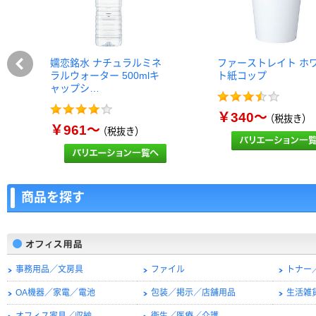
嬬恋銘水 ナチュラルミネ
ファーストレイト ホ
ラルウォーター 500mlキ
ト紙コップ
ャップシ…
￥340～
（税抜き）
￥961～
（税抜き）
商品を探す
事務用品／文房具
ファイル
トナー
OA機器／家電／電池
包装／掲示／店舗用品
生活雑