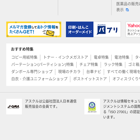
医薬品の販売
表示
おすすめ特集
コピー用紙特集
トナー・インクメガストア
電卓特集
電池特集
タ
パーテーション(パーティション)特集
チェア特集
ラック特集
ゴミ箱
ダンボール専門ショップ
現場のチカラ
台車ナビ
すべての働く現場
白衣・介護ユニフォームショップ
ポストイットストア
オフィスづくり
アスクルは公益社団法人日本通信
アスクルは情報セキュ
販売協会の会員です。
ジメントシステムの国
る「ISO 27001」の
います。