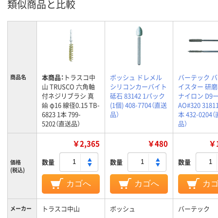
類似商品と比較
本商品：
トラスコ中
ボッシュ ドレメル
バーテック 
商品名
山 TRUSCO 六角軸
シリコンカーバイト
イスター 研
付ネジリブラシ 真
砥石 83142 1パック
ナイロン D9
鍮 φ16 線径0.15 TB-
(1個) 408-7704（直送
AO#320 31811
6823 1本 799-
品）
本 432-0204
5202（直送品）
品）
￥2,365
￥480
￥1
数量
数量
数量
価格
(税込)
カゴへ
カゴへ
カ
トラスコ中山
ボッシュ
バーテック
メーカー