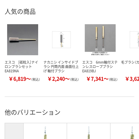
人気の商品
エスコ [砥粒入］ナイ
ナカニシ インサイドブ
エスコ 6mm軸付ステ
毛ブラシ（
ロンブラシセット
ラシ 円筒内面 曲面仕上
ンレスロープブラシ
EA819NA
げ 軸付ブラシ
EA819BJ
￥6,819～
￥2,240～
￥7,341～
￥3,6
（税込）
（税込）
（税込）
他のバリエーション