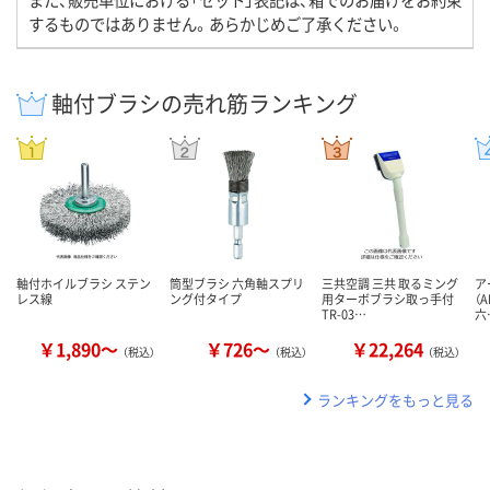
するものではありません。あらかじめご了承ください。
軸付ブラシの売れ筋ランキング
軸付ホイルブラシ ステン
筒型ブラシ 六角軸スプリ
三共空調 三共 取るミング
ア
レス線
ング付タイプ
用ターボブラシ取っ手付
（A
TR-03…
六
￥1,890～
￥726～
￥22,264
（税込）
（税込）
（税込）
ランキングをもっと見る