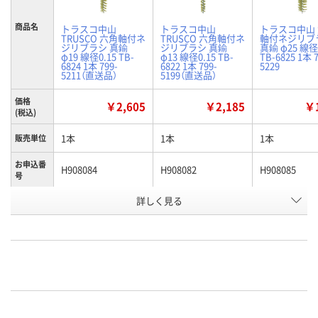
商品名
トラスコ中山
トラスコ中山
トラスコ中山
TRUSCO 六角軸付ネ
TRUSCO 六角軸付ネ
軸付ネジリブ
ジリブラシ 真鍮
ジリブラシ 真鍮
真鍮 φ25 線径
φ19 線径0.15 TB-
φ13 線径0.15 TB-
TB-6825 1本 7
6824 1本 799-
6822 1本 799-
5229
5211（直送品）
5199（直送品）
価格
￥2,605
￥2,185
￥1
(税込)
1本
1本
1本
販売単位
お申込番
H908084
H908082
H908085
号
詳しく見る
あり
あり
3点
在庫
8月12日（水）
8月12日（水）
8月9日（日）
お届け日
数量
数量
数量
カゴへ
カゴへ
カ