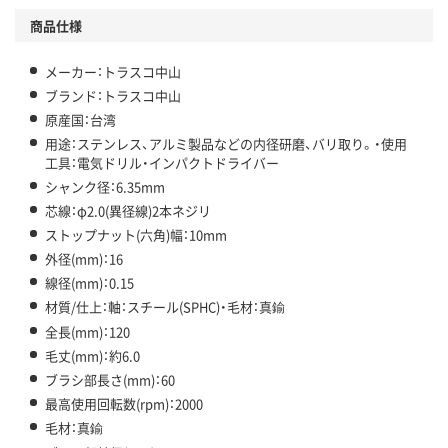
商品仕様
メーカー：トラスコ中山
ブランド：トラスコ中山
原産国：台湾
用途：ステンレス、アルミ製品などの内径研磨、バリ取り。・使用
工具：電気ドリル・インパクトドライバー
シャンク径：6.35mm
芯線：φ2.0(異径線)2本ネジリ
ストップナット(六角)幅：10mm
外径(mm)：16
線径(mm)：0.15
材質/仕上：軸：スチール(SPHC)・毛材：真鍮
全長(mm)：120
毛丈(mm)：約6.0
ブラシ部長さ(mm)：60
最高使用回転数(rpm)：2000
毛材：真鍮