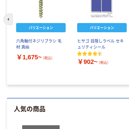
前のスライドへ
バリエーション
バリエーション
六角軸付ネジリブラシ 毛
ヒサゴ 目隠しラベル セキ
材:真鍮
ュリティシール
￥1,675~
（税込）
￥902~
（税込）
人気の商品