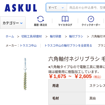
すべて
カテゴリー
履歴・再注文
マイカタログ
クイックオーダー
ホーム
切削工具/研磨材
軸付研磨
軸付ブラシ
六角軸付ネ
メーカー
トラスコ中山
トラスコ中山の軸付ブラシを全部見る
ブラ
六角軸付ネジリブラシ 毛
●六角軸タイプなので電動工具に簡単
端は緩衝用に樹脂加工しています。
￥1,675
~
￥2,605
（税込）
用途
ステンレ
毛材
真鍮