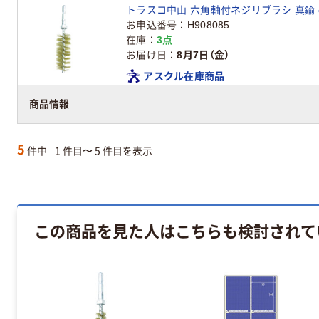
トラスコ中山 六角軸付ネジリブラシ 真鍮 φ25 線
お申込番号
H908085
在庫
3点
お届け日
8月7日（金）
アスクル在庫商品
商品情報
5
件中
1 件目〜 5 件目を表示
この商品を見た人はこちらも検討されて