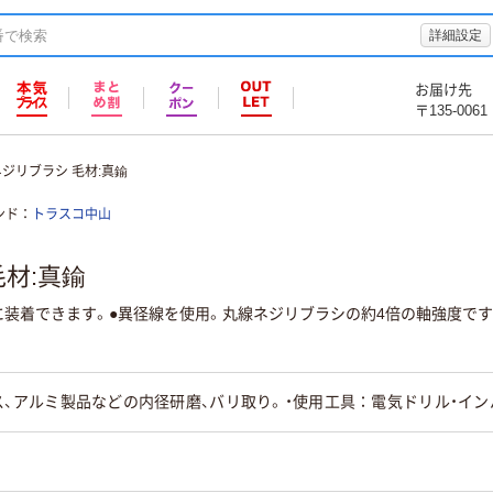
詳細設定
お届け先
〒135-0061
ジリブラシ 毛材:真鍮
ンド
トラスコ中山
材:真鍮
に装着できます。●異径線を使用。丸線ネジリブラシの約4倍の軸強度です
ス、アルミ製品などの内径研磨、バリ取り。・使用工具：電気ドリル・イ