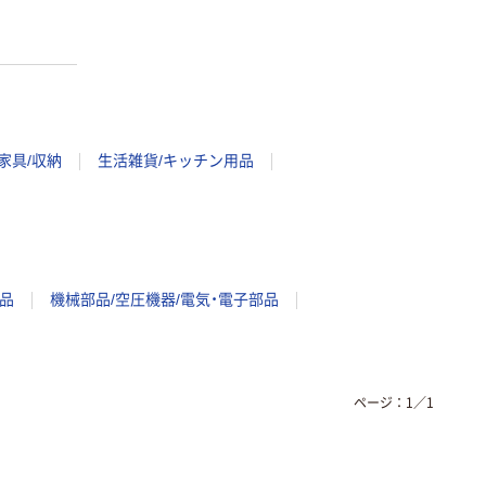
家具/収納
生活雑貨/キッチン用品
品
機械部品/空圧機器/電気・電子部品
ページ：
1
／
1