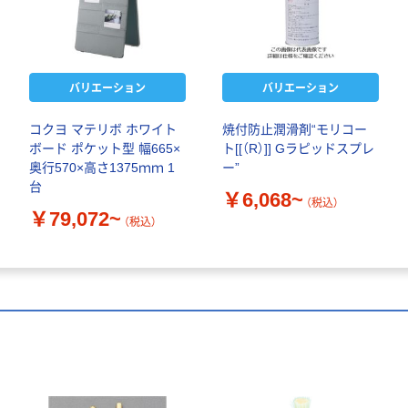
バリエーション
バリエーション
コクヨ マテリボ ホワイト
焼付防止潤滑剤“モリコー
ボード ポケット型 幅665×
ト[[（R）]] Gラピッドスプレ
奥行570×高さ1375ｍｍ 1
ー”
台
￥6,068~
（税込）
￥79,072~
（税込）