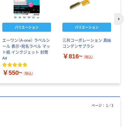
次の
バリエーション
バリエーション
エーワン（A-one） ラベルシ
三共コーポレーション 真鍮
エ
ール 表示・宛名ラベル マッ
コンデンサブラシ
チ
ト紙 インクジェット 封筒
￥816~
￥
（税込）
A4
￥550~
（税込）
ページ：
1
／
3