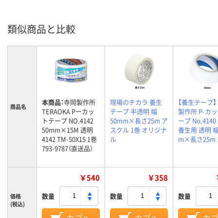
類似商品と比較
本商品：
寺岡製作所
現場のチカラ 養生
【養生テープ】
商品名
TERAOKA Pーカッ
テープ 半透明 幅
製作所 P-カ
トテープ NO.4142
50mm×長さ25m ア
ープ No.414
50mm×15M 透明
スクル 1巻 オリジナ
養生用 透明 幅
4142 TM-50X15 1巻
ル
m×長さ25m 
793-9787（直送品）
￥540
￥358
数量
数量
数量
価格
(税込)
カゴへ
カゴへ
カ