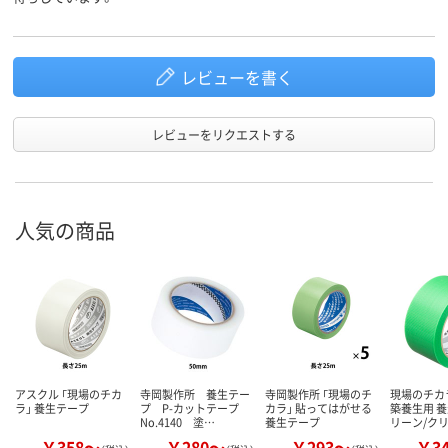
レビューを書く
レビューをリクエストする
人気の商品
アスクル 「現場のチカ
寺岡製作所 養生テー
寺岡製作所 「現場のチ
現場のチカ
ラ」 養生テープ
プ P-カットテープ
カラ」 貼ってはがせる
築養生用 養
No.4140 塗…
養生テープ
リーン/ク
￥358～
￥280～
￥293～
￥3