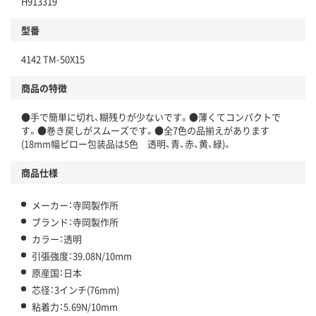
H913319
型番
4142 TM-50X15
商品の特徴
●手で簡単に切れ、糊残りが少ないです。●薄くてコンパクトで
す。●巻き戻しがスムーズです。●全7色の品揃えがあります
(18mm幅ピロー包装品は5色 透明、青、赤、黄、緑)。
商品仕様
メーカー：寺岡製作所
ブランド：寺岡製作所
カラー：透明
引張強度：39.08N/10mm
原産国：日本
芯径：3インチ(76mm)
粘着力：5.69N/10mm