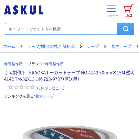
カゴ
メニュー
ホーム
テープ/梱包資材/店舗用品
テープ
養生テープ
寺岡製作所
ブランド：
寺岡製作所
寺岡製作所 TERAOKA Pーカットテープ NO.4142 50mm×15M 透明
4142 TM-50X15 1巻 793-9787（直送品）
（
0
件のレビュー
）
ランキングを見る：
養生テープ