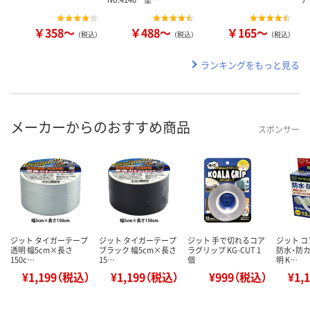
￥358～
￥488～
￥165～
（税込）
（税込）
（税込）
ランキングをもっと見る
メーカーからのおすすめ商品
スポンサー
ジット タイガーテープ
ジット タイガーテープ
ジット 手で切れるコア
ジット 
透明 幅5cm×長さ
ブラック 幅5cm×長さ
ラグリップ KG-CUT 1
防水・防カ
150c…
15…
個
明 K…
¥1,199（税込）
¥1,199（税込）
¥999（税込）
¥1,