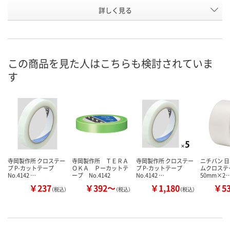
詳しく見る
ピンク
若葉
赤
カラー
お申込番
H913317
H913316
H913318
号
あり
あり
あり
在庫
この商品を見た人はこちらも検討されていま
す
8月19日（水）まで
8月12日（水）
8月12日（水）
お届け日
数量
数量
数量
カゴへ
カゴへ
カ
寺岡製作所 クロステー
寺岡製作所 ＴＥＲＡ
寺岡製作所 クロステー
ニチバン 日
プ P-カットテープ
ＯＫＡ Ｐーカットテ
プ P-カットテープ
ムクロステ
No.4142 …
ープ No.4142
No.4142 …
50mm×2
￥237
￥392～
￥1,180
￥5
（税込）
（税込）
（税込）