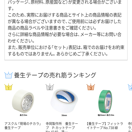
パッケージ、原材料、原産国など）が変更される場合がございま
す。
このため、実際にお届けする商品とサイト上の商品情報の表記
が異なる場合がございますので、ご使用前には必ずお届けした
商品の商品ラベルや注意書きをご確認ください。
さらに詳細な商品情報が必要な場合は、メーカー等にお問い合
わせください。
また、販売単位における「セット」表記は、箱でのお届けをお約束
するものではありません。あらかじめご了承ください。
養生テープの売れ筋ランキング
アスクル 「現場のチカラ」
寺岡製作所 養生テー
【養生テープ】 フィットラ
寺
養生テープ
プ P-カットテープ
イトテープ No.738 緑
ラ
No.4140 塗…
テ