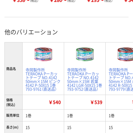
（税込）
（税込）
（税込）
他のバリエーション
商品名
寺岡製作所
寺岡製作所
寺岡製作所
TERAOKA Pーカッ
TERAOKA Pーカッ
TERAOKA P
トテープ NO.4142
トテープ NO.4142
トテープ NO.4
50mm×15M ピンク
50mm×15M 若葉
50mm×15M
4142 P-50X15 1巻
4142 LGR-50X15 1巻
4142 R-50X15
793-9761（直送品）
793-9752（直送品）
793-9779（直
価格
￥540
￥539
(税込)
1巻
1巻
1巻
販売単位
15
15
15
長さ(m)