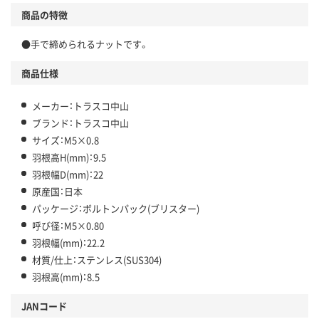
商品の特徴
●手で締められるナットです。
商品仕様
メーカー：トラスコ中山
ブランド：トラスコ中山
サイズ：M5×0.8
羽根高H(mm)：9.5
羽根幅D(mm)：22
原産国：日本
パッケージ：ボルトンパック(ブリスター)
呼び径：M5×0.80
羽根幅(mm)：22.2
材質/仕上：ステンレス(SUS304)
羽根高(mm)：8.5
JANコード