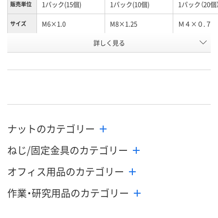
1パック(15個)
1パック(10個)
1パック（20個
販売単位
M6×1.0
M8×1.25
Ｍ４×０.７
サイズ
お申込番
詳しく見る
H917202
H917203
H917200
号
あり
わずか
2点
在庫
8月12日（水）
8月12日（水）
8月11日（火）
お届け日
数量
数量
数量
ナットのカテゴリー
カゴへ
カゴへ
カ
ねじ/固定金具のカテゴリー
オフィス用品のカテゴリー
作業・研究用品のカテゴリー