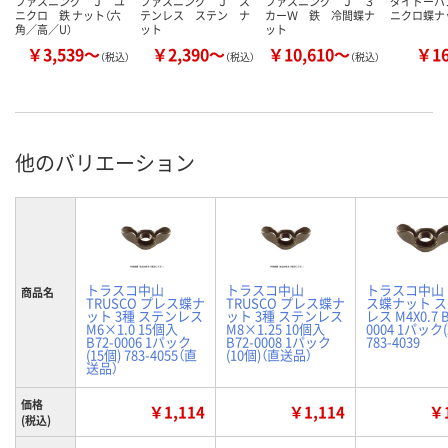
ファスニング Ｊ ユ
ファスニング Ｊ ス
ファスニング Ｊ ３
ダイドーハン
ニクロ 鉄 ナット（六
テンレス ステン ナ
カーＷ 鉄 冷間蝶ナ
ニクロ蝶ナ
角／高／U）
ット
ット
￥3,539～
￥2,390～
￥10,610～
￥1
（税込）
（税込）
（税込）
他のバリエーション
トラスコ中山
トラスコ中山
トラスコ中山
商品名
TRUSCO プレス蝶ナ
TRUSCO プレス蝶ナ
ス蝶ナット 
ット 3種 ステンレス
ット 3種 ステンレス
レス M4X0.7 B
M6×1.0 15個入
M8×1.25 10個入
0004 1パック(
B72-0006 1パック
B72-0008 1パック
783-4039
(15個) 783-4055（直
(10個)（直送品）
送品）
価格
￥1,114
￥1,114
￥1
(税込)