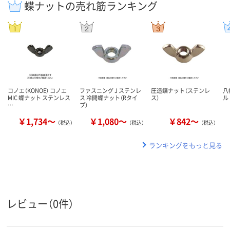
蝶ナットの売れ筋ランキング
コノエ（KONOE） コノエ
ファスニング J ステンレ
圧造蝶ナット（ステンレ
八
MIC 蝶ナット ステンレス
ス 冷間蝶ナット（Rタイ
ス）
ル
…
プ）
￥1,734～
￥1,080～
￥842～
（税込）
（税込）
（税込）
ランキングをもっと見る
レビュー（0件）