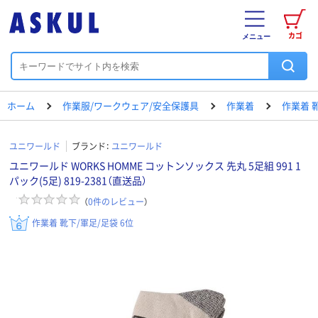
カゴ
メニュー
ホーム
作業服/ワークウェア/安全保護具
作業着
作業着 
ユニワールド
ブランド：
ユニワールド
ユニワールド WORKS HOMME コットンソックス 先丸 5足組 991 1
パック(5足) 819-2381（直送品）
（
0
件のレビュー
）
作業着 靴下/軍足/足袋 6位