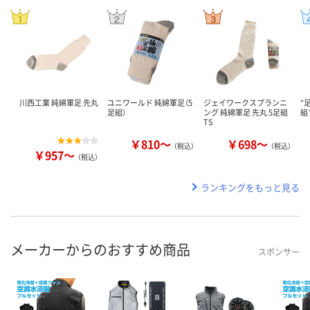
川西工業 純綿軍足 先丸
ユニワールド 純綿軍足（5
ジェイワークスプランニ
“
足組）
ング 純綿軍足 先丸 5足組
組
TS
￥810～
￥698～
（税込）
（税込）
￥957～
（税込）
ランキングをもっと見る
メーカーからのおすすめ商品
スポンサー