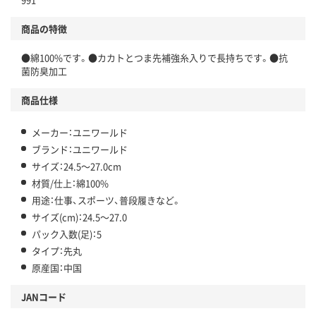
商品の特徴
●綿100%です。●カカトとつま先補強糸入りで長持ちです。●抗
菌防臭加工
商品仕様
メーカー：ユニワールド
ブランド：ユニワールド
サイズ：24.5～27.0cm
材質/仕上：綿100%
用途：仕事、スポーツ、普段履きなど。
サイズ(cm)：24.5～27.0
パック入数(足)：5
タイプ：先丸
原産国：中国
JANコード