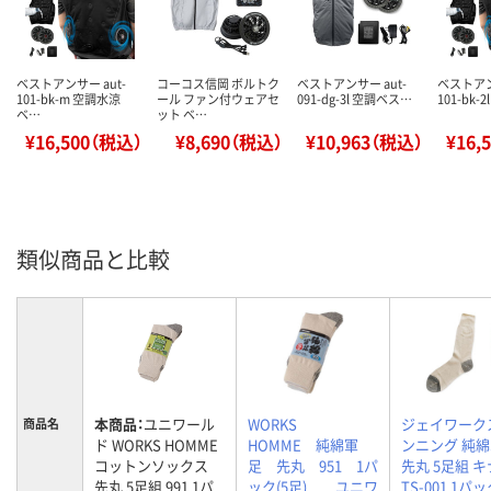
ベストアンサー aut-
コーコス信岡 ボルトク
ベストアンサー aut-
ベストアン
101-bk-m 空調水涼
ール ファン付ウェアセ
091-dg-3l 空調ベス…
101-bk-
ベ…
ット ベ…
¥16,500（税込）
¥8,690（税込）
¥10,963（税込）
¥16,
類似商品と比較
本商品：
ユニワール
WORKS
ジェイワーク
商品名
ド WORKS HOMME
HOMME 純綿軍
ンニング 純
コットンソックス
足 先丸 951 1パ
先丸 5足組 
先丸 5足組 991 1パ
ック(5足) ユニワ
TS-001 1パ