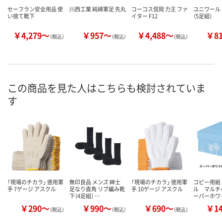
セーフラン安全用品 使
川西工業 純綿軍足 先丸
コーコス信岡 力王 ファ
ユニワール
い捨て靴下
イター F12
（5足組）
￥4,279～
￥957～
￥4,488～
￥8
（税込）
（税込）
（税込）
この商品を見た人はこちらも検討されていま
す
「現場のチカラ」 徳用軍
無印良品 メンズ 紳士
「現場のチカラ」 徳用軍
コピー用紙
手 7ゲージ アスクル
足なり直角 リブ編み靴
手 10ゲージ アスクル
ル マルチ
下（4足組） …
ーパーホワ
￥290～
￥990～
￥690～
￥1
（税込）
（税込）
（税込）