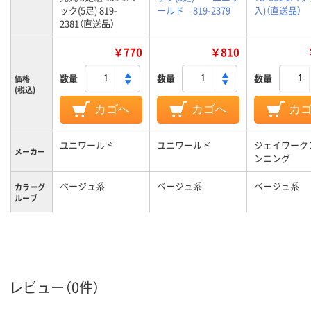
ック(5足) 819-
ールド 819-2379
入)（直送品）
2381（直送品）
￥770
￥810
数量
数量
数量
価格
(税込)
カゴへ
カゴへ
カ
ユニワールド
ユニワールド
ジェイワーク
メーカー
ンニング
ベージュ系
ベージュ系
ベージュ系
カラーグ
ループ
レビュー（0件）