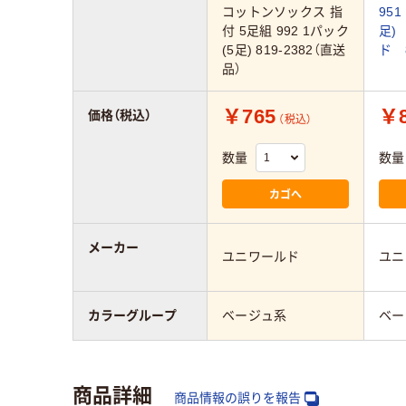
コットンソックス 指
95
付 5足組 992 1パック
足)
(5足) 819-2382（直送
ド 8
品）
￥765
￥8
価格（税込）
（税込）
数量
数量
カゴへ
メーカー
ユニワールド
ユニ
カラーグループ
ベージュ系
ベー
商品詳細
商品情報の誤りを報告