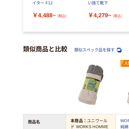
イター F12
い捨て靴下
￥4,488~
￥4,279~
（税込）
（税込）
類似商品と比較
類似スペック品を探す
人
本商品：
ユニワール
WO
商品名
ド WORKS HOMME
純