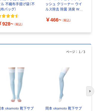
クル 不織布手提げ袋（不
ッシュ クリーナー ウイ
ンツ MP64
織布バッグ）
ルス除去 除菌 消臭 WC-
￥2,410
VR
￥466~
（税込）
￥928~
（税込）
ページ：
1
／
3
次のスライド
本 okamoto 靴下サプ
岡本 okamoto 靴下サプ
おたふく手