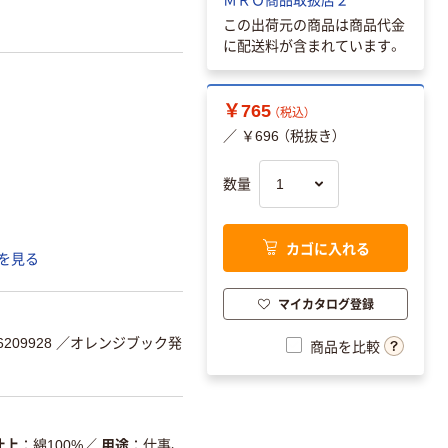
この出荷元の商品は商品代金
に配送料が含まれています。
￥765
（税込）
／ ￥696 （税抜き）
数量
カゴに入れる
を見る
マイカタログ登録
209928
／オレンジブック発
商品を比較
仕上
綿100%
／
用途
仕事、