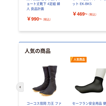
ョート丈靴下 4足組 婦
ット EK-BKS
人 良品計画
￥469~
（税込）
￥990~
（税込）
人気の商品
人気商品
前のスライドへ
コーコス信岡 力王 ファ
セーフラン安全用品 