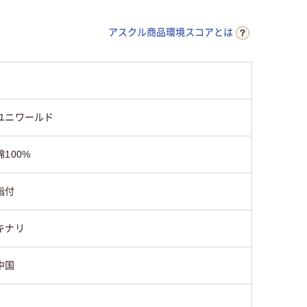
アスクル商品環境スコアとは
ユニワールド
綿100%
指付
キナリ
中国