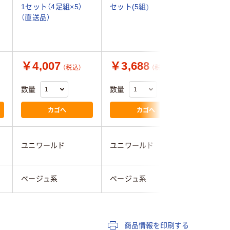
1セット（4足組×5）
セット(5組)
(5足) 39
（直送品）
￥4,007
￥3,688
￥953
（税込）
（税込）
数量
数量
数量
カゴへ
カゴへ
ユニワールド
ユニワールド
泉州
ベージュ系
ベージュ系
ベージュ
商品情報を印刷する