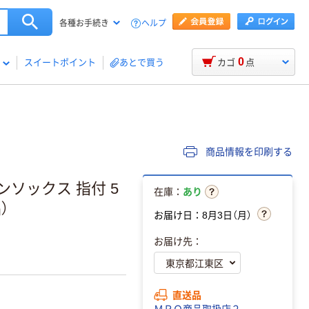
ヘルプ
各種お手続き
0
スイートポイント
あとで買う
カゴ
点
商品情報を印刷する
ンソックス 指付 5
在庫：
あり
）
お届け日：8月3日（月）
お届け先：
直送品
ＭＲＯ商品取扱店２