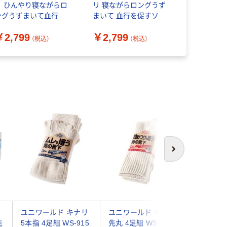
リ ひんやり寝ながらロ
リ 寝ながらロングうず
グソックス 
ングうずまいて血行を
まいて 血行を促すソッ
￥776~
促すソックス23ー25サ
クス23ー25サックス
￥2,799
￥2,799
クス 638-992E-24-64
638-991E-24-64 1足（直
（税込）
（税込）
1足（直送品）
送品）
次へ
ユニワールド キナリ
ユニワールド キナリ
泉州 フ
先
5本指 4足組 WS-915
先丸 4足組 WS-901 1
ス 晒丸 5