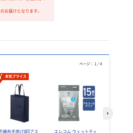
第のお届けとなります。
ページ：
1
／
4
本気プライス
次のスライド
【不織布手提げ袋】アス
エレコム ウェットティ
ボンマック