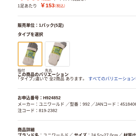
￥153
1足あたり
（税込）
販売単位：1パック(5足)
タイプを選択
指付
先丸
この商品のバリエーション
「タイプ」違いで 全2商品 あります。
すべてのバリエーション
お申込番号：H924852
メーカー：ユニワールド
／型番：992
／JANコード：4518406
注コード：819-2382
商品詳細
ブランド名
ユニワールド
／
サイズ
24.5～27.0cm
／
材質/