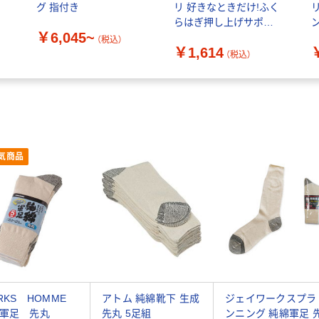
グ 指付き
リ 好きなときだけ!ふく
らはぎ押し上げサポー
￥6,045~
ターLライラック 638-
（税込）
￥1,614
975-05-83 1足（直送品）
ッ
（税込）
気商品
RKS HOMME
アトム 純綿靴下 生成
ジェイワークスプラ
綿軍足 先丸
先丸 5足組
ンニング 純綿軍足 