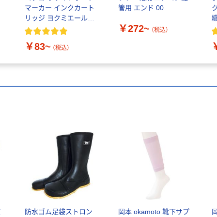
マーカー インクカート
管用 エンド 00
リッジ ヨクミエール専
￥272~
用
（税込）
￥83~
（税込）
使
防水ゴム足袋ストロン
岡本 okamoto 靴下サプ
岡