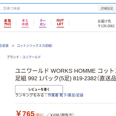
詳細設定
お届け先
〒135-0061
足/足袋
コットンソックス（5足組）
る
ブランド
ユニワールド
ユニワールド WORKS HOMME コット
足組 992 1パック(5足) 819-2382（直送品
レビューを書く
ランキングをみる
作業着 靴下/軍足/足袋
￥765
／￥696（税抜き）
（税込）