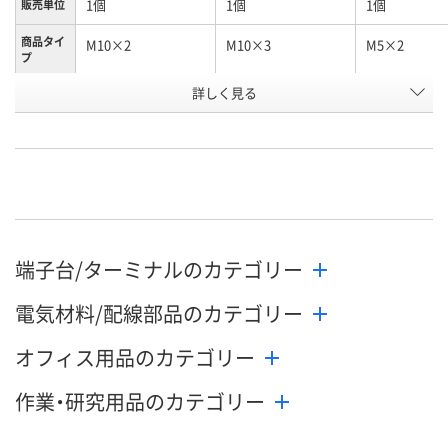
1個
1個
1個
販売単位
商品タイ
M10×2
M10×3
M5×2
プ
お申込番
詳しく見る
HE16811
HE16815
HE16808
号
わずか
わずか
わずか
在庫
8月12日（水）
8月12日（水）
8月12日（水）
お届け日
数量
数量
数量
端子台/ターミナルのカテゴリー
カゴへ
カゴへ
カ
電気材料/配線部品のカテゴリー
オフィス用品のカテゴリー
作業・研究用品のカテゴリー