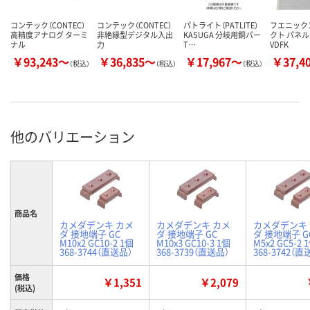
コンテック（CONTEC）
コンテック（CONTEC）
パトライト（PATLITE）
フエニック
高精度アナログ ターミ
非絶縁型デジタル入出
KASUGA 分岐用銅バー
クト パネ
ナル
力
T…
VDFK
￥93,243～
￥36,835～
￥17,967～
￥37,4
（税込）
（税込）
（税込）
他のバリエーション
商品名
カメダデンキ カメ
カメダデンキ カメ
カメダデンキ
ダ 接地端子 GC
ダ 接地端子 GC
ダ 接地端子 G
M10x2 GC10-2 1個
M10x3 GC10-3 1個
M5x2 GC5-2 
368-3744（直送品）
368-3739（直送品）
368-3742（直
価格
￥1,351
￥2,079
(税込)