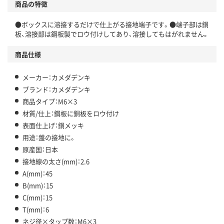
商品の特徴
●ボックスに溶接するだけで仕上がる接地端子です。●端子部は銅
板、溶接部は鋼板製でロウ付けしてあり、溶接してもはがれません。
商品仕様
メーカー：カメダデンキ
ブランド：カメダデンキ
商品タイプ：M6×3
材質/仕上：鋼板に銅板をロウ付け
表面仕上げ：銅メッキ
用途：盤の接地に。
原産国：日本
接地線の太さ(mm)：2.6
A(mm)：45
B(mm)：15
C(mm)：15
T(mm)：6
ネジ径×タップ数：M6×3