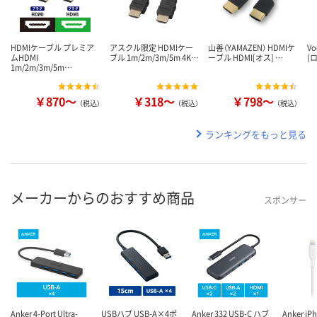
HDMIケーブル プレミア
アスクル限定 HDMIケー
山善（YAMAZEN） HDMIケ
V
ムHDMI
ブル 1m/2m/3m/5m 4K…
ーブル HDMI[オス] …
(
1m/2m/3m/5m…
￥870～
￥318～
￥798～
（税込）
（税込）
（税込）
ランキングをもっと見る
メーカーからのおすすめ商品
スポンサー
Anker 4-Port Ultra-
USBハブ USB-A×4ポ
Anker 332 USB-C ハブ
Anker i