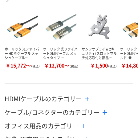
数量
数量
数量
カゴへ
カゴへ
カ
ホーリック 光ファイバ
ホーリック 光ファイバ
サンワサプライ eセキ
ホーリック
ー HDMIケーブル メッ
ー HDMIケーブル メッ
ュリティ(スロットマル
ー HDMI
シュケーブル…
シュタイプ …
チ対応取付け部品…
ルド HH
￥15,772～
￥12,700～
￥1,500
￥14,8
（税込）
（税込）
（税込）
HDMIケーブルのカテゴリー
ケーブル/コネクターのカテゴリー
オフィス用品のカテゴリー