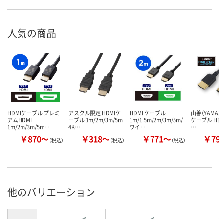
人気の商品
HDMIケーブル プレミ
アスクル限定 HDMIケ
HDMI ケーブル
山善（YAMAZ
アムHDMI
ーブル 1m/2m/3m/5m
1m/1.5m/2m/3m/5m/
ケーブル HD
1m/2m/3m/5m…
4K…
ワイ…
…
￥870～
￥318～
￥771～
￥7
（税込）
（税込）
（税込）
他のバリエーション