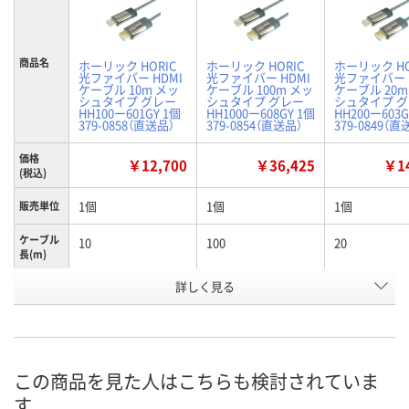
商品名
ホーリック HORIC
ホーリック HORIC
ホーリック HO
光ファイバー HDMI
光ファイバー HDMI
光ファイバー 
ケーブル 10m メッ
ケーブル 100m メッ
ケーブル 20m
シュタイプ グレー
シュタイプ グレー
シュタイプ 
HH100ー601GY 1個
HH1000ー608GY 1個
HH200ー603G
379-0858（直送品）
379-0854（直送品）
379-0849（直
価格
￥12,700
￥36,425
￥14
(税込)
1個
1個
1個
販売単位
ケーブル
10
100
20
長(m)
お申込番
詳しく見る
HE24554
HE24551
HE24560
号
直送品
直送品
直送品
在庫
8月26日（水）まで
8月26日（水）まで
8月26日（水）
お届け日
この商品を見た人はこちらも検討されていま
す