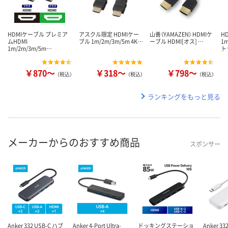
HDMIケーブル プレミア
アスクル限定 HDMIケー
山善（YAMAZEN） HDMIケ
H
ムHDMI
ブル 1m/2m/3m/5m 4K…
ーブル HDMI[オス] …
1m
1m/2m/3m/5m…
ト
￥870～
￥318～
￥798～
（税込）
（税込）
（税込）
ランキングをもっと見る
メーカーからのおすすめ商品
スポンサー
Anker 332 USB-C ハブ
Anker 4-Port Ultra-
ドッキングステーショ
Anker 33