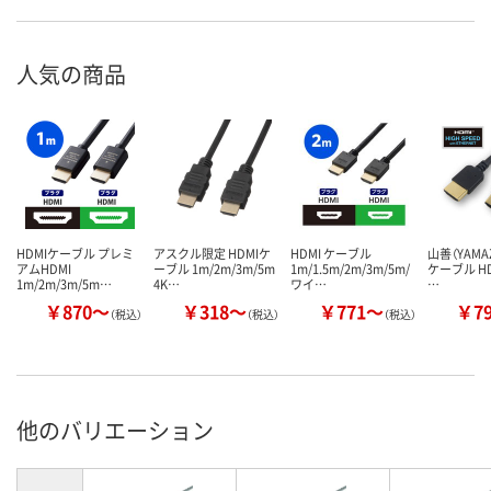
人気の商品
HDMIケーブル プレミ
アスクル限定 HDMIケ
HDMI ケーブル
山善（YAMAZ
アムHDMI
ーブル 1m/2m/3m/5m
1m/1.5m/2m/3m/5m/
ケーブル HD
1m/2m/3m/5m…
4K…
ワイ…
…
￥870～
￥318～
￥771～
￥7
（税込）
（税込）
（税込）
他のバリエーション