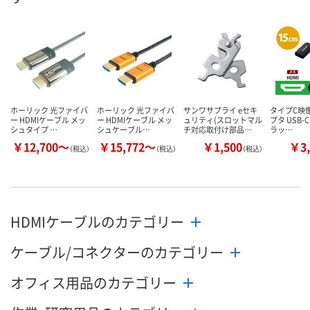
数量
数量
数量
カゴへ
カゴへ
カ
ホーリック 光ファイバ
ホーリック 光ファイバ
サンワサプライ eセキ
タイプC映
ー HDMIケーブル メッ
ー HDMIケーブル メッ
ュリティ(スロットマル
プタ USB-C 
シュタイプ …
シュケーブル…
チ対応取付け部品…
ラッ…
￥12,700～
￥15,772～
￥1,500
￥3,
（税込）
（税込）
（税込）
HDMIケーブルのカテゴリー
ケーブル/コネクターのカテゴリー
オフィス用品のカテゴリー