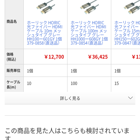
商品名
ホーリック HORIC
ホーリック HORIC
ホーリック HO
光ファイバー HDMI
光ファイバー HDMI
光ファイバー 
ケーブル 10m メッ
ケーブル 100m メッ
ケーブル 15m
シュタイプ グレー
シュタイプ グレー
シュタイプ 
HH100ー601GY 1個
HH1000ー608GY 1個
HH150ー602G
379-0858（直送品）
379-0854（直送品）
379-0847（直
価格
￥12,700
￥36,425
￥13
(税込)
1個
1個
1個
販売単位
ケーブル
10
100
15
長(m)
お申込番
詳しく見る
HE24554
HE24551
HE24559
号
直送品
直送品
直送品
在庫
8月27日（木）まで
8月27日（木）まで
8月27日（木）
お届け日
この商品を見た人はこちらも検討されていま
す