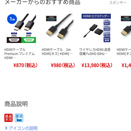
メーカーからのおすすめ商品
スポンサー
HDMIケーブル
HDMIケーブル 2m
ワイヤレスHDMI 送受
HDMI
Premium プレミアム
HDMI[オス]-HDMI[…
信機 FullHD 60Hz…
HDMI[オス
HDMI…
¥870（税込）
¥980（税込）
¥13,980（税込）
¥1,
商品説明
アイコンの説明