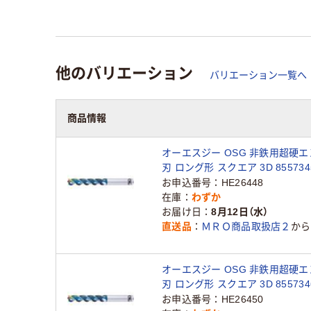
他のバリエーション
バリエーション一覧へ
商品情報
オーエスジー OSG 非鉄用超硬エ
刃 ロング形 スクエア 3D 8557345
10X30 1本（直送品）
お申込番号
HE26448
在庫
わずか
お届け日
8月12日（水）
直送品
ＭＲＯ商品取扱店２
から
オーエスジー OSG 非鉄用超硬エ
刃 ロング形 スクエア 3D 8557346
12X36 1本（直送品）
お申込番号
HE26450