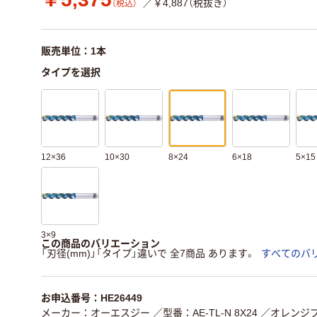
／￥4,887（税抜き）
（税込）
販売単位：1本
タイプを選択
12×36
10×30
8×24
6×18
5×15
3×9
この商品のバリエーション
「刃径(mm)」「タイプ」違いで 全7商品 あります。
すべてのバ
お申込番号：HE26449
メーカー：オーエスジー
／型番：AE-TL-N 8X24
／オレンジブ