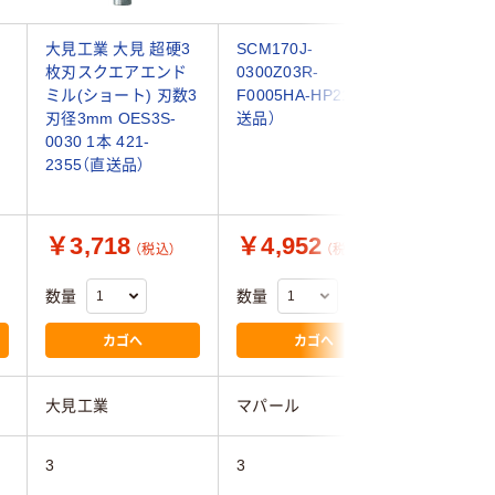
大見工業 大見 超硬3
SCM170J-
MOLDI
枚刃スクエアエンド
0300Z03R-
SUSウ
ミル(ショート) 刃数3
F0005HA-HP214（直
EPSW30
刃径3mm OES3S-
送品）
EPSW30
0030 1本 421-
424-28
2355（直送品）
￥3,718
￥4,952
￥12,
（税込）
（税込）
数量
数量
数量
カゴへ
カゴへ
大見工業
マパール
MOLDIN
3
3
3