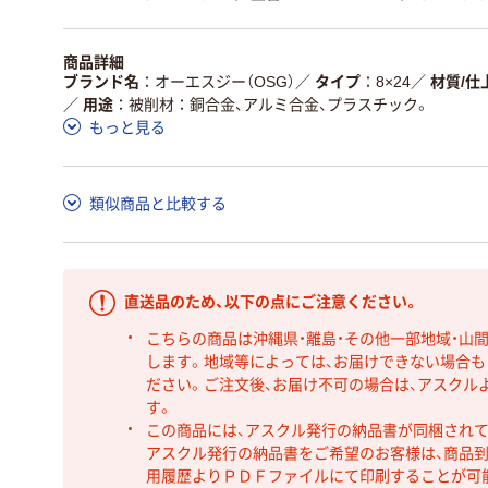
商品詳細
ブランド名
オーエスジー（OSG）
／
タイプ
8×24
／
材質/仕
／
用途
被削材：銅合金、アルミ合金、プラスチック。
もっと見る
類似商品と比較する
直送品のため、以下の点にご注意ください。
こちらの商品は沖縄県・離島・その他一部地域・山
します。地域等によっては、お届けできない場合
ださい。ご注文後、お届け不可の場合は、アスクル
す。
この商品には、アスクル発行の納品書が同梱され
アスクル発行の納品書をご希望のお客様は、商品到
用履歴よりＰＤＦファイルにて印刷することが可