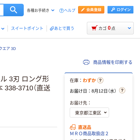
ヘルプ
各種お手続き
0
スイートポイント
あとで買う
カゴ
点
クエア 3D
商品情報を印刷する
ル 3刃 ロング形
在庫：
わずか
本 338-3710（直送
お届け日：8月12日（水）
お届け先：
直送品
ＭＲＯ商品取扱店２