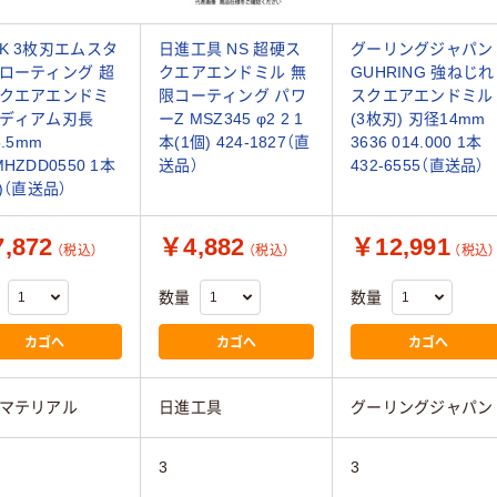
K 3枚刃エムスタ
日進工具 NS 超硬ス
グーリングジャパン
ローティング 超
クエアエンドミル 無
GUHRING 強ねじれ
クエアエンドミ
限コーティング パワ
スクエアエンドミル
ディアム刃長
ーZ MSZ345 φ2 2 1
(3枚刃) 刃径14mm
5.5mm
本(1個) 424-1827（直
3636 014.000 1本
HZDD0550 1本
送品）
432-6555（直送品）
個)（直送品）
,872
￥4,882
￥12,991
（税込）
（税込）
（税込）
数量
数量
カゴへ
カゴへ
カゴへ
マテリアル
日進工具
グーリングジャパン
3
3