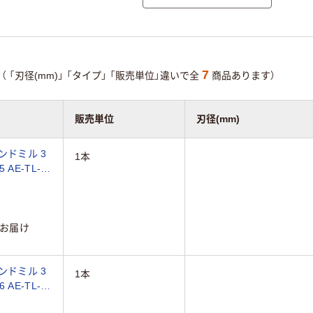
7
（
「刃径(mm)」
「タイプ」
「販売単位」違いで全
商品あります）
販売単位
刃径(mm)
ンドミル 3
1本
 AE-TL-N
お届け
ンドミル 3
1本
 AE-TL-N