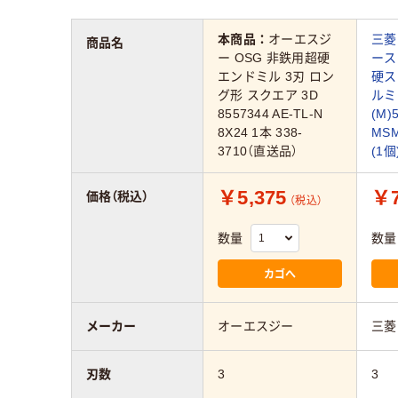
本商品：
オーエスジ
三菱
商品名
ー OSG 非鉄用超硬
ース
エンドミル 3刃 ロン
硬ス
グ形 スクエア 3D
ルミ
8557344 AE-TL-N
(M)
8X24 1本 338-
MSM
3710（直送品）
(1
￥5,375
￥7
価格（税込）
（税込）
数量
数量
カゴへ
メーカー
オーエスジー
三菱
刃数
3
3