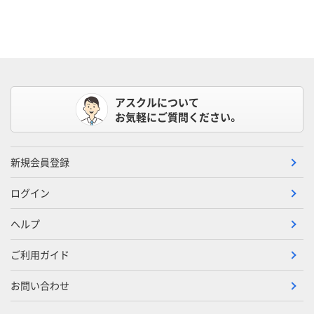
アスクルについて
お気軽にご質問ください。
新規会員登録
ログイン
ヘルプ
ご利用ガイド
お問い合わせ