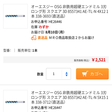
オーエスジー OSG 非鉄用超硬エンドミル 3刃
ロング形 スクエア 3D 8557341 AE-TL-N 4X12 1
本 338-3693（直送品）
お申込番号：HE26446
在庫：
わずか
お届け日：
8月10日（月）
直送品
ＭＲＯ商品取扱店２からお届け
型番
販売単位
1本
￥2,521
販売価格（税込）
数量
カゴへ
オーエスジー OSG 非鉄用超硬エンドミル 3刃
ロング形 スクエア 3D 8557342 AE-TL-N 5X15 1
本 338-3712（直送品）
お申込番号：HE26447