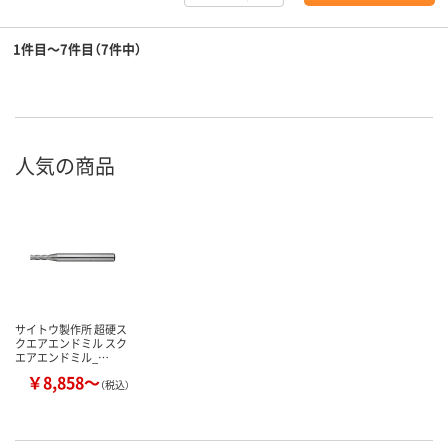
1件目～7件目（7件中）
人気の商品
サイトウ製作所 超硬ス
クエアエンドミル スク
エアエンドミル_…
￥8,858～
（税込）