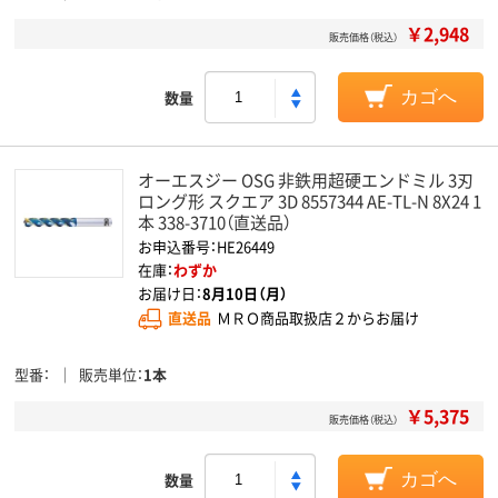
￥2,948
販売価格（税込）
数量
カゴへ
オーエスジー OSG 非鉄用超硬エンドミル 3刃
ロング形 スクエア 3D 8557344 AE-TL-N 8X24 1
本 338-3710（直送品）
お申込番号：HE26449
在庫：
わずか
お届け日：
8月10日（月）
直送品
ＭＲＯ商品取扱店２からお届け
型番
販売単位
1本
￥5,375
販売価格（税込）
数量
カゴへ