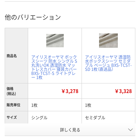
他のバリエーション
商品名
アイリスオーヤマ ボック
アイリスオーヤマ 透湿防
スシーツ 防水 シングル S
水ボックスシーツ セミダ
丸洗いOK 透湿防水 マッ
ブル ベージュ BXS-TCST-
トレスカバー 寝具カバー
SD 1枚（直送品）
BXS-TCST-S ライトグレ
ー 1枚
価格
￥3,278
￥3,328
(税込)
1枚
1枚
販売単位
シングル
セミダブル
サイズ
詳しく見る
ライトグレー
ベージュ
カラー