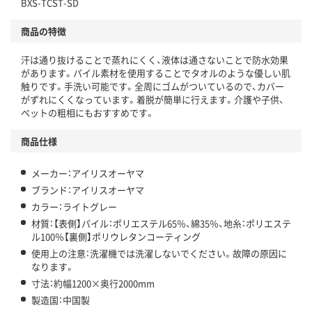
BXS-TCST-SD
商品の特徴
汗は通り抜けることで蒸れにくく、液体は通さないことで防水効果
があります。パイル素材を使用することでタオルのような優しい肌
触りです。手洗い可能です。全周にゴムがついているので、カバー
がずれにくくなっています。着脱が簡単に行えます。介護や子供、
ペットの粗相にもおすすめです。
商品仕様
メーカー：アイリスオーヤマ
ブランド：アイリスオーヤマ
カラー：ライトグレー
材質：【表側】パイル：ポリエステル65％、綿35％、地糸：ポリエステ
ル100％【裏側】ポリウレタンコーティング
使用上の注意：洗濯機では洗濯しないでください。故障の原因に
なります。
寸法：約幅1200×奥行2000mm
製造国：中国製