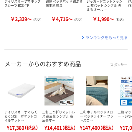
アイリスオーヤマ ボック
鈴屋 ベッドパッド 綿混合
ジャガードニットメッシ
Y
スシーツ BXS-TP
側生地 寝具
ュ 敷パット シングル 洗
YE
える オール…
￥2,339～
￥4,716～
￥1,990～
（税込）
（税込）
（税込）
ランキングをもっと見る
メーカーからのおすすめ商品
スポンサー
アイリスオーヤマ らく
三和 三つ折りマットレ
三和 ホテルベッドスロ
三和 マ
らく分別 ポケットコ
ス 高反発 シングル 高
ー ベッドライナー フッ
ート SPS-
イルマット…
反発マ…
トスロ…
¥17,380（税込）
¥14,461（税込）
¥147,400（税込）
¥17,