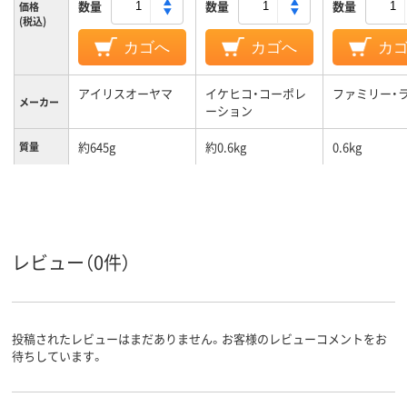
数量
数量
数量
価格
(税込)
カゴへ
カゴへ
カ
アイリスオーヤマ
イケヒコ・コーポレ
ファミリー・
メーカー
ーション
約645g
約0.6kg
0.6kg
質量
レビュー（0件）
投稿されたレビューはまだありません。お客様のレビューコメントをお
待ちしています。