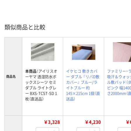
類似商品と比較
本商品：
アイリスオ
イケヒコ 敷きカバ
ファミリー・
ーヤマ 透湿防水ボ
ー ダブル 『リバD敷
吸汗＆ウォッ
商品名
ックスシーツ セミ
カバー』 ブルー/ラ
ル敷パッド（ダ
ダブル ライトグレ
イトブルー 約
ピンク 幅140
ー BXS-TCST-SD 1
145×215cm 1個（直
さ2000mm（
枚（直送品）
送品）
￥3,328
￥4,230
￥6