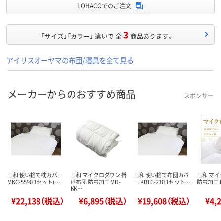
LOHACOでのご注文
3
「サイズ」「カラー」 違いで 全
商品あります。
アイリスオーヤマの布団/寝具を全て見る
メーカーからのおすすめ商品
スポンサー
三和 使い捨て枕カバー
三和 マイクロダウン 掛
三和 使い捨て布団カバ
三和 マイ
MKC-5590 1セット(…
け布団 防虫加工 MD-
ー KBTC-210 1セット…
防虫加工 M
KK…
¥22,138（税込）
¥6,895（税込）
¥19,608（税込）
¥4,