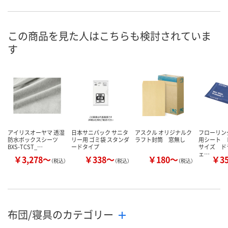
HR14576
HE42487
お申込番号
あり
直送品
在庫
この商品を見た人はこちらも検討されていま
8月8日（土）
8月26日（水）まで
お届け日
す
数量
数量
カゴへ
カゴへ
アイリスオーヤマ 透湿
日本サニパック サニタ
アスクル オリジナルク
フローリン
防水ボックスシーツ
リー用 ゴミ袋 スタンダ
ラフト封筒 窓無し
用シート 
BXS-TCST_…
ードタイプ
サイズ ド
ェ…
￥3,278～
￥338～
￥180～
￥3
（税込）
（税込）
（税込）
布団/寝具のカテゴリー