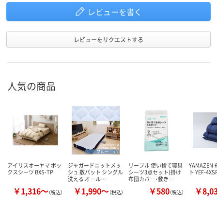
レビューを書く
レビューをリクエストする
人気の商品
アイリスオーヤマ ボッ
ジャガードニットメッ
リーブル 使い捨て寝具
YAMAZEN
クスシーツ BXS-TP
シュ 敷パット シングル
シーツ3点セット(掛け
ト YEF-4XS
洗える オール…
布団カバー・敷き…
￥1,316～
￥1,990～
￥580
￥8,0
（税込）
（税込）
（税込）