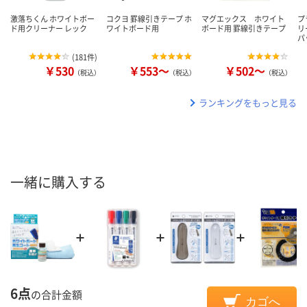
激落ちくん ホワイトボー
コクヨ 罫線引きテープ ホ
マグエックス ホワイト
プ
ド用クリーナー レック
ワイトボード用
ボード用 罫線引きテープ
リ
パ
(
181件
)
￥530
￥553～
￥502～
（税込）
（税込）
（税込）
ランキングをもっと見る
一緒に購入する
6点
の合計金額
カゴへ