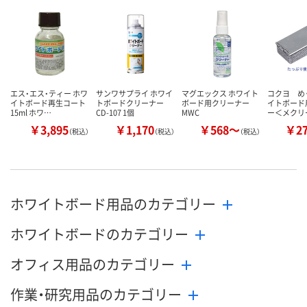
エス・エス・ティー ホワ
サンワサプライ ホワイ
マグエックス ホワイト
コクヨ め
イトボード再生コート
トボードクリーナー
ボード用クリーナー
イトボード
15ml ホワ…
CD-107 1個
MWC
ー＜メクリ
￥3,895
￥1,170
￥568～
￥2
（税込）
（税込）
（税込）
ホワイトボード用品のカテゴリー
ホワイトボードのカテゴリー
オフィス用品のカテゴリー
作業・研究用品のカテゴリー