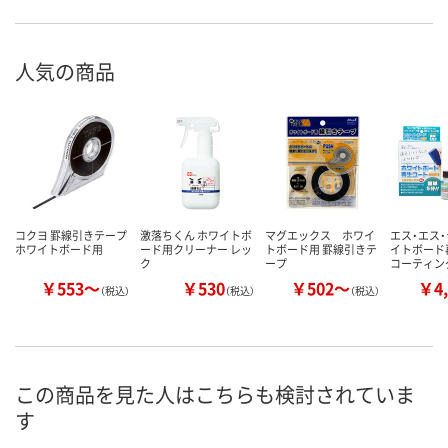
人気の商品
コクヨ 罫線引きテープ
激落ちくん ホワイトボ
マグエックス ホワイ
エス・エス・
ホワイトボード用
ード用クリーナー レッ
トボード用 罫線引きテ
イトボード
ク
ープ
コーティン
￥553～
￥530
￥502～
￥4,
（税込）
（税込）
（税込）
この商品を見た人はこちらも検討されていま
す