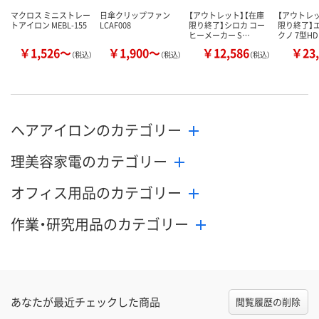
マクロス ミニストレー
日傘クリップファン
【アウトレット】【在庫
【アウトレッ
トアイロン MEBL-155
LCAF008
限り終了】シロカ コー
限り終了】
ヒーメーカー S…
クノ 7型HD
￥1,526～
￥1,900～
￥12,586
￥23,
（税込）
（税込）
（税込）
ヘアアイロンのカテゴリー
理美容家電のカテゴリー
オフィス用品のカテゴリー
作業・研究用品のカテゴリー
あなたが最近チェックした商品
閲覧履歴の削除