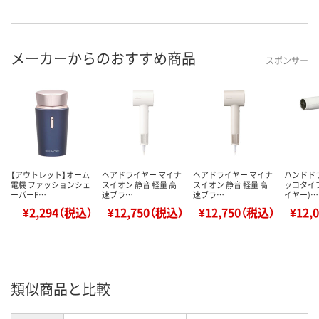
メーカーからのおすすめ商品
スポンサー
【アウトレット】オーム
ヘアドライヤー マイナ
ヘアドライヤー マイナ
ハンドド
電機 ファッションシェ
スイオン 静音 軽量 高
スイオン 静音 軽量 高
ッコタイ
ーバーF…
速ブラ…
速ブラ…
イヤー)…
¥2,294（税込）
¥12,750（税込）
¥12,750（税込）
¥12,
類似商品と比較