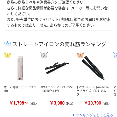
商品の商品ラベルや注意書きをご確認ください。
さらに詳細な商品情報が必要な場合は、メーカー等にお問い合
わせください。
また、販売単位における「セット」表記は、箱でのお届けをお約束
するものではありません。あらかじめご了承ください。
ストレートアイロンの売れ筋ランキング
オーム電機 ヘアアイロン
2ＷＡＹヘアアイロン VSI
【アウトレット】Amavilla
マ
HB
ー3050/KJ 1台
ケアライズ プレミアム
ド
ス…
ロ
￥1,798～
￥3,980
￥20,790
（税込）
（税込）
（税込）
ランキングをもっと見る