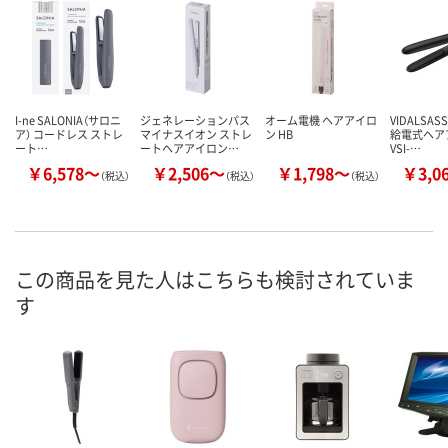
I-ne SALONIA（サロニ
ジェネレーションパス
オーム電機 ヘアアイロ
VIDALSAS
ア） コードレス ストレ
マイナスイオン ストレ
ン HB
給電式ヘア
ート…
ートヘアアイロン…
VSI-…
￥6,578～
￥2,506～
￥1,798～
￥3,0
（税込）
（税込）
（税込）
この商品を見た人はこちらも検討されていま
す