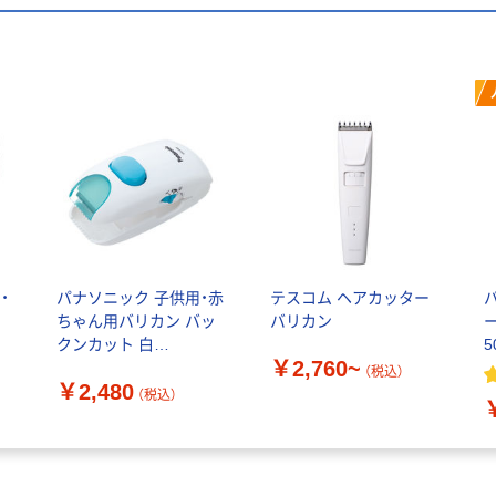
・
パナソニック 子供用・赤
テスコム ヘアカッター
刃
ちゃん用バリカン バッ
バリカン
クンカット 白
5
￥2,760~
ER3300P-W
（税込）
￥2,480
（税込）