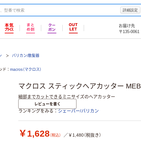
詳細設定
お届け先
〒135-0061
ン
バリカン/散髪器
ンド
macros（マクロス）
マクロス スティックヘアカッター MEBM
細部までカットできるミニサイズのヘアカッター
レビューを書く
ランキングをみる
シェーバー/バリカン
￥1,628
／￥1,480（税抜き）
（税込）