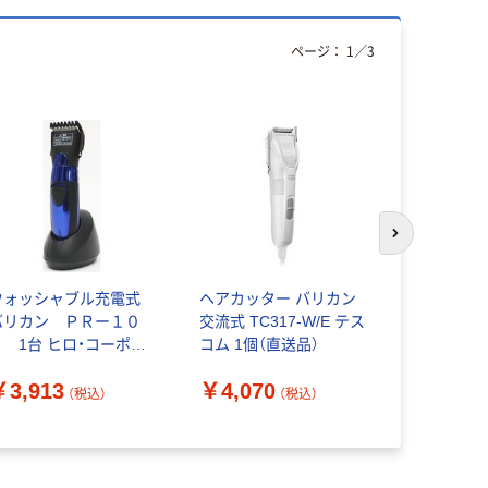
ページ：
1
／
3
次のスライド
ウォッシャブル充電式
ヘアカッター バリカン
サイエルイ
バリカン ＰＲー１０
交流式 TC317-W/E テス
ョナル 電
４ 1台 ヒロ・コーポレ
コム 1個（直送品）
ン SLI-HC
ーション（直送品）
送品）
￥3,913
￥4,070
￥8,165
（税込）
（税込）