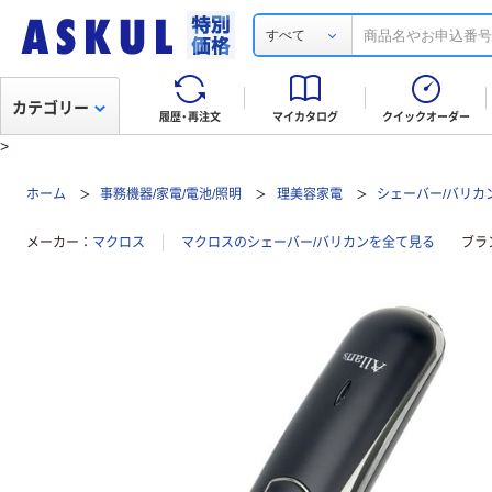
すべて
カテゴリー
履歴・再注文
マイカタログ
クイックオーダー
>
ホーム
事務機器/家電/電池/照明
理美容家電
シェーバー/バリカ
メーカー
マクロス
マクロスのシェーバー/バリカンを全て見る
ブラ