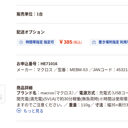
販売単位：1台
配送オプション
￥385
時間帯指定 指定可
置き場所指定 利用
（税込）
お申込番号：HE71016
メーカー：マクロス
／型番：MEBM-53
／JANコード：453214
商品詳細
ブランド名
macros（マクロス）
／
電源方式
充電式（USBコ
間充電(満充電)(5V1A)で約30分稼働(無負荷時)※時間は使
ますのでご注意ください。
／
重量
110g
／
寸法
幅35×奥行3
もっと見る