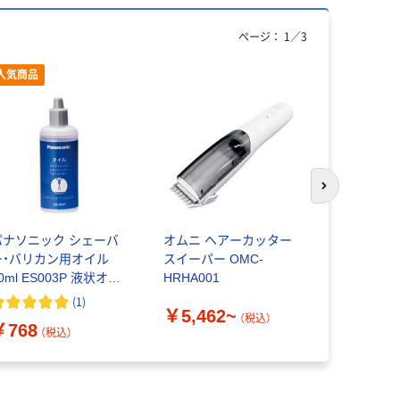
ページ：
1
／
3
人気商品
次のスライド
パナソニック シェーバ
オムニ ヘアーカッター
富士商 掃
ー・バリカン用オイル
スイーパー OMC-
リカン ス
0ml ES003P 液状オイ
HRHA001
F0671 1S
ル
(
1
)
￥5,462~
￥10,88
（税込）
￥768
（税込）