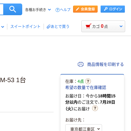
ヘルプ
各種お手続き
0
スイートポイント
あとで買う
カゴ
点
商品情報を印刷する
-53 1台
在庫：
4点
希望の数量で在庫確認
お届け日：今から
18時間15
分以内
のご注文で、
7月28日
（火）
にお届け
お届け先：