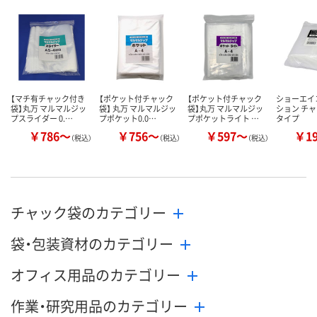
数量
数量
数量
カゴへ
カゴへ
カ
【マチ有チャック付き
【ポケット付チャック
【ポケット付チャック
ショーエイ
袋】丸万 マルマルジッ
袋】 丸万 マルマルジッ
袋】丸万 マルマルジッ
ション チャ
プスライダー 0.…
プポケット0.0…
プポケットライト …
タイプ
￥786～
￥756～
￥597～
￥1
（税込）
（税込）
（税込）
チャック袋のカテゴリー
袋・包装資材のカテゴリー
オフィス用品のカテゴリー
作業・研究用品のカテゴリー