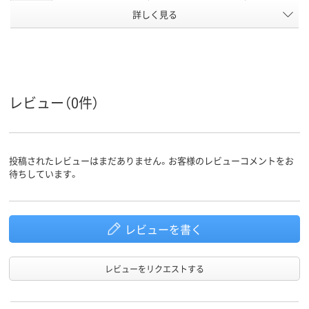
詳しく見る
袋入り（吊しひもな
袋入り（吊しひもな
袋入り（吊し
袋の種類
し）
し）
し）
低密度ポリエチレ
ポリエチレン、
低密度ポリエ
ン、LDPE（ツルツル
LDPE（ツルツルタイ
ン、LDPE（ツ
タイプ）、低密度ポリ
プ）、ポリエチレン、
タイプ）、低密
材質
エチレン、LDPE（ツ
LDPE（ツルツルタイ
エチレン、LDP
レビュー（0件）
ルツルタイプ）
プ）
ルツルタイプ
アスクル
商品環境
25
25
スコア
投稿されたレビューはまだありません。お客様のレビューコメントをお
待ちしています。
レビューを書く
レビューをリクエストする