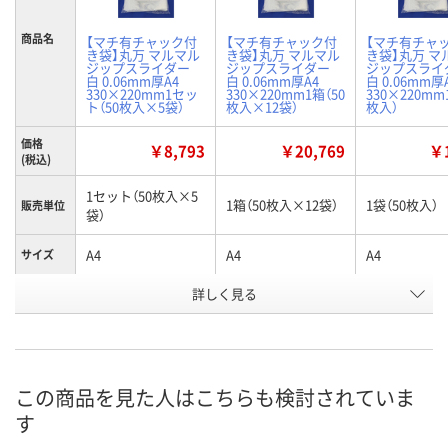
商品名
【マチ有チャック付
【マチ有チャック付
【マチ有チャ
き袋】丸万 マルマル
き袋】丸万 マルマル
き袋】丸万 マ
ジップスライダー
ジップスライダー
ジップスライ
白 0.06mm厚A4
白 0.06mm厚A4
白 0.06mm厚
330×220mm1セッ
330×220mm1箱（50
330×220mm
ト（50枚入×5袋）
枚入×12袋）
枚入）
価格
￥8,793
￥20,769
￥1
(税込)
1セット（50枚入×5
1箱（50枚入×12袋）
1袋（50枚入）
販売単位
袋）
A4
A4
A4
サイズ
詳しく見る
白
白
白
カラー
お申込番
HE81312
HE81327
HE81293
号
5点
2点
あり
在庫
この商品を見た人はこちらも検討されていま
す
8月11日（火）
8月11日（火）
8月11日（火）
お届け日