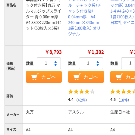
ック付き袋】丸万 マ
ル チャック袋（チ
ック袋） 0.0
商品名
ルマルジップスライ
ャック付き袋）
J-4 A4 240×
ダー 青 0.06mm厚
0.04mm厚 A4
1袋（100枚入）
A4 330×220mm1セ
240mm×340mm
日本社 セイ
ット（50枚入×5袋）
1袋（100枚入） オリ
ジナル
￥8,793
￥1,202
￥1
数量
数量
数量
価格
(税込)
カゴへ
カゴへ
カ
評価
4.4
4.5
（
42件
）
（
18件
）
丸万
アスクル
生産日本社
メーカー
A4
A4
A4
サイズ