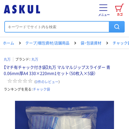
カゴ
メニュー
ホーム
テープ/梱包資材/店舗用品
袋・包装資材
チャック
丸万
ブランド：
丸万
【マチ有チャック付き袋】丸万 マルマルジップスライダー 青
0.06mm厚A4 330×220mm1セット（50枚入×5袋）
（
0
件のレビュー
）
ランキングを見る：
チャック袋