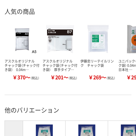
人気の商品
アスクルオリジナル
アスクルオリジナル
伊藤忠リーテイルリン
ユニパック（
チャック袋（チャック付
チャック袋（チャック付
ク チャック袋
ク袋） 0.0
き袋） 0.04m…
き袋） 厚手タイプ…
日本社 …
￥370～
￥201～
￥269～
￥2
（税込）
（税込）
（税込）
他のバリエーション