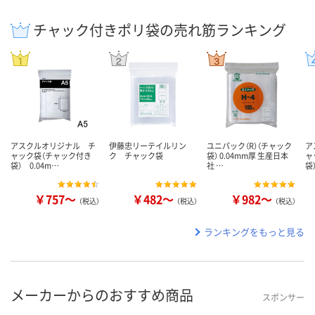
チャック付きポリ袋の売れ筋ランキング
アスクルオリジナル チ
伊藤忠リーテイルリン
ユニパック（R）（チャック
ア
ャック袋（チャック付き
ク チャック袋
袋） 0.04mm厚 生産日本
ャ
袋） 0.04m…
社 …
袋
￥757～
￥482～
￥982～
（税込）
（税込）
（税込）
ランキングをもっと見る
メーカーからのおすすめ商品
スポンサー