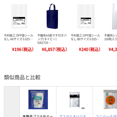
今村紙工 OPP袋シール
不織布A4底マチ付きバ
今村紙工 OPP袋シール
不織布レ
なし A6サイズ 0.025…
ッグ(ネイビー)
なし B6サイズ 0.025…
100枚入り
SW2735…
¥196（税込）
¥6,857（税込）
¥240（税込）
¥4,
類似商品と比較
本商品：
【マチ有チャ
アスクルオリジナ
ユニパック（R