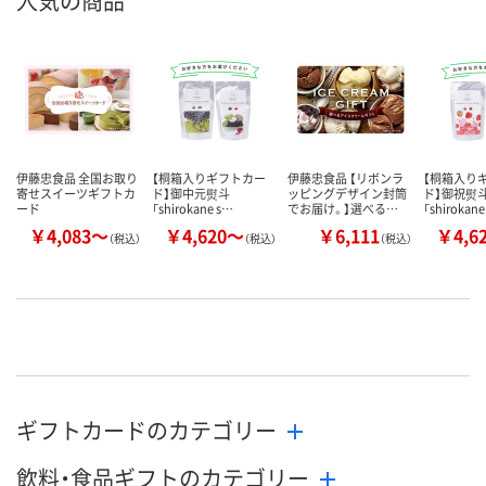
人気の商品
伊藤忠食品 全国お取り
【桐箱入りギフトカー
伊藤忠食品 【リボンラ
【桐箱入り
寄せスイーツギフトカ
ド】御中元熨斗
ッピングデザイン封筒
ド】御祝熨
ード
「shirokane s…
でお届け。】選べる…
「shirokan
￥4,083～
￥4,620～
￥6,111
￥4,6
（税込）
（税込）
（税込）
ギフトカードのカテゴリー
飲料・食品ギフトのカテゴリー