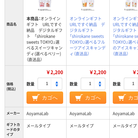
本商品：
オンライン
オンラインギフト
オンライン
ギフト URLですぐ
URLですぐ納品 デ
URLですぐ納
商品名
納品 デジタルギフ
ジタルギフト
ジタルギフ
ト 「shirokane
「shirokane sweets
「shirokane s
sweets TOKYO」選
TOKYO」選べるフル
TOKYO」選
べるスイーツキャン
ーツアイスキャンデ
のアイスキャ
ディ(選べるベリー)
ィ（直送品）
（直送品）
（直送品）
￥2,200
￥2,200
￥2
数量
数量
数量
価格
(税込)
カゴへ
カゴへ
カ
AoyamaLab
AoyamaLab
AoyamaLab
メーカー
ギフトカ
メールタイプ
メールタイプ
メールタイプ
ードのタ
イプ