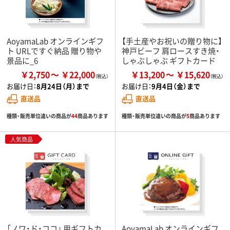
AoyamaLab オンラインギフ
【手土産やお祝いの贈り物に】
ト URLですぐ納品 贈り物や
神戸ビーフ 肩ロースすき焼・
景品に_6
しゃぶしゃぶ ギフトカード
￥2,750
￥22,000
￥13,200
￥15,620
お届け日：
8月24日（月）まで
お届け日：
9月4日（金）まで
直送品
直送品
種類・販売単位違いの商品が
44
商品あります
種類・販売単位違いの商品が
5
商品あります
人気商品
「ノワ・ド・ココ」 用ギフトカ
AoyamaLab オンラインギフ