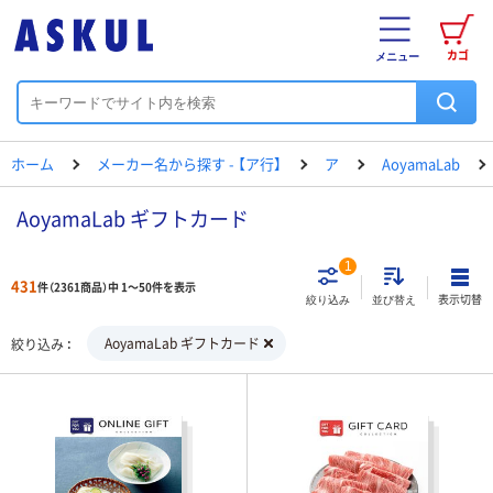
カゴ
メニュー
ホーム
メーカー名から探す - 【ア行】
ア
AoyamaLab
AoyamaLab ギフトカード
1
431
件（2361商品）中 1～50件を表示
表示切替
絞り込み
並び替え
AoyamaLab ギフトカード
絞り込み