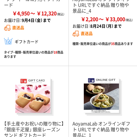
ード
ト URLですぐ納品 贈り物や
景品に_4
￥4,950
￥12,320
￥2,200
￥33,000
お届け日：
9月4日（金）まで
お届け日：
8月24日（月）まで
直送品
直送品
ギフトカード
種類・販売単位違いの商品が
35
商品あります
タイプ・種類・販売単位違いの商品が
18
商品
あります
【手土産やお祝いの贈り物に】
AoyamaLab オンラインギフ
「銀座千疋屋」 銀座レーズン
ト URLですぐ納品 贈り物や
サンド ギフトカード
景品に_1