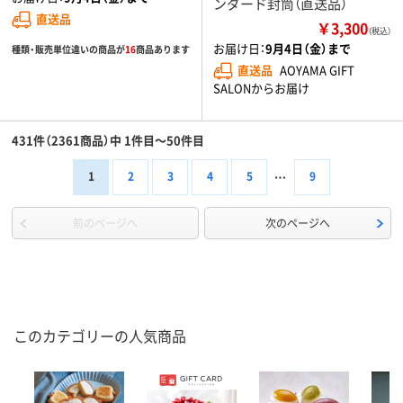
ンダード封筒（直送品）
直送品
￥3,300
（税込）
お届け日：
9月4日（金）まで
種類・販売単位違いの商品が
16
商品あります
直送品
AOYAMA GIFT
SALONからお届け
431件（2361商品）中 1件目～50件目
1
2
3
4
5
9
前のページへ
次のページへ
このカテゴリーの人気商品