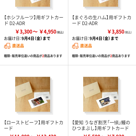
【ホシフルーツ】用ギフトカー
【まぐろの生ハム】用ギフトカ
ド D2-ADR
ード D2-ADR
￥3,300
￥4,950
￥3,850
（税込）
お届け日：
9月4日（金）まで
お届け日：
9月4日（金）まで
直送品
直送品
種類・販売単位違いの商品が
2
商品あります
種類・販売単位違いの商品が
2
商品あります
【ローストビーフ】用ギフトカ
【愛知 うなぎ割烹「一愼」鰻の
ード
ひつまぶし】用ギフトカード