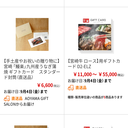
【手土産やお祝いの贈り物に】
【宮崎牛 ロース】用ギフトカ
宮崎 「鰻楽」九州産うなぎ蒲
ード D2-ELZ
焼 ギフトカード スタンダー
￥11,000
￥55,000
ド封筒（直送品）
お届け日：
9月4日（金）まで
￥6,600
（税込）
直送品
お届け日：
9月4日（金）まで
種類・販売単位違いの商品が
5
商品あります
直送品
AOYAMA GIFT
SALONからお届け