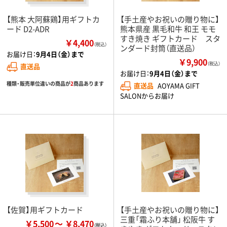
【熊本 大阿蘇鶏】用ギフトカ
【手土産やお祝いの贈り物に】
ード D2-ADR
熊本県産 黒毛和牛 和王 モモ
すき焼き ギフトカード スタ
￥4,400
（税込）
ンダード封筒（直送品）
お届け日：
9月4日（金）まで
￥9,900
（税込）
直送品
お届け日：
9月4日（金）まで
種類・販売単位違いの商品が
2
商品あります
直送品
AOYAMA GIFT
SALONからお届け
【佐賀】用ギフトカード
【手土産やお祝いの贈り物に】
三重「霜ふり本舗」 松阪牛 す
￥5,500
￥8,470