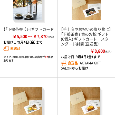
【「下鴨茶寮」】用ギフトカード
【手土産やお祝いの贈り物に】
「下鴨茶寮」 命のお椀 ギフト
￥5,500
￥7,370
(6個入) ギフトカード スタ
お届け日：
9月4日（金）まで
ンダード封筒（直送品）
直送品
￥8,800
（税込）
お届け日：
9月4日（金）まで
タイプ・種類・販売単位違いの商品が
12
商品
あります
直送品
AOYAMA GIFT
SALONからお届け