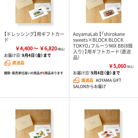
【ドレッシング】用ギフトカー
AoyamaLab 【「shirokane
ド
sweets×BLOCK BLOCK
TOKYO」フルーツMIX BB(8個
￥4,400
￥6,820
入り) 】用ギフトカード（直送
お届け日：
9月4日（金）まで
品）
直送品
￥5,060
（税込）
お届け日：
9月4日（金）まで
種類・販売単位違いの商品が
6
商品あります
直送品
AOYAMA GIFT
SALONからお届け