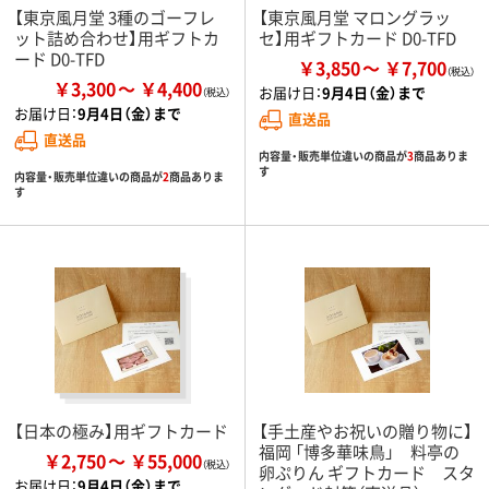
【東京風月堂 3種のゴーフレ
【東京風月堂 マロングラッ
ット詰め合わせ】用ギフトカ
セ】用ギフトカード D0-TFD
ード D0-TFD
￥3,850
￥7,700
￥3,300
￥4,400
お届け日：
9月4日（金）まで
お届け日：
9月4日（金）まで
直送品
直送品
内容量・販売単位違いの商品が
3
商品ありま
す
内容量・販売単位違いの商品が
2
商品ありま
す
【日本の極み】用ギフトカード
【手土産やお祝いの贈り物に】
福岡 「博多華味鳥」 料亭の
￥2,750
￥55,000
卵ぷりん ギフトカード スタ
お届け日：
9月4日（金）まで