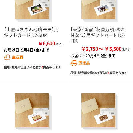
【土佐はちきん地鶏 モモ】用
【東京・新宿 「花園万頭」ぬれ
ギフトカード D2-ADR
甘なつ】用ギフトカード D2-
FDC
￥6,600
（税込）
￥2,750
￥5,500
お届け日：
9月4日（金）まで
お届け日：
9月4日（金）まで
直送品
直送品
種類・販売単位違いの商品が
2
商品あります
種類・販売単位違いの商品が
3
商品あります