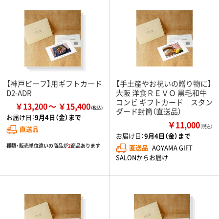
【神戸ビーフ】用ギフトカード
【手土産やお祝いの贈り物に】
D2-ADR
大阪 洋食ＲＥＶＯ 黒毛和牛
コンビ ギフトカード スタン
￥13,200
￥15,400
ダード封筒（直送品）
お届け日：
9月4日（金）まで
￥11,000
（税込）
直送品
お届け日：
9月4日（金）まで
種類・販売単位違いの商品が
2
商品あります
直送品
AOYAMA GIFT
SALONからお届け