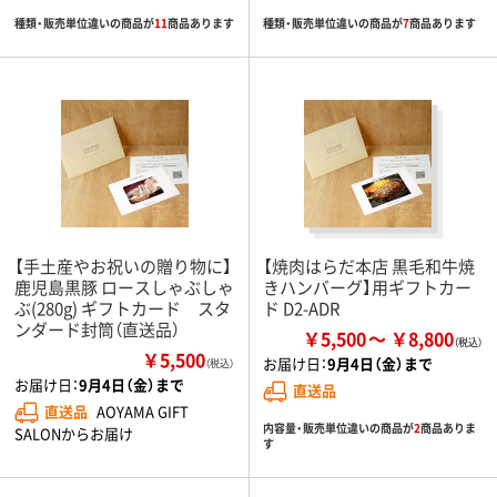
種類・販売単位違いの商品が
11
商品あります
種類・販売単位違いの商品が
7
商品あります
【手土産やお祝いの贈り物に】
【焼肉はらだ本店 黒毛和牛焼
鹿児島黒豚 ロースしゃぶしゃ
きハンバーグ】用ギフトカー
ぶ(280g) ギフトカード スタ
ド D2-ADR
ンダード封筒（直送品）
￥5,500
￥8,800
￥5,500
お届け日：
9月4日（金）まで
（税込）
お届け日：
9月4日（金）まで
直送品
直送品
AOYAMA GIFT
内容量・販売単位違いの商品が
2
商品ありま
SALONからお届け
す