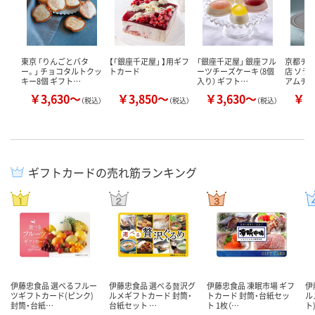
東京 「りんごとバタ
【「銀座千疋屋」 】用ギフ
「銀座千疋屋」 銀座フル
京都チ
ー。」 チョコタルトクッ
トカード
ーツチーズケーキ（8個
店 ソラ
キー8個 ギフト…
入り） ギフト…
アムチ
￥3,630～
￥3,850～
￥3,630～
￥4
（税込）
（税込）
（税込）
ギフトカードの売れ筋ランキング
伊藤忠食品 選べるフルー
伊藤忠食品 選べる贅沢グ
伊藤忠食品 凍眠市場 ギフ
伊
ツギフトカード(ピンク)
ルメギフトカード 封筒・
トカード 封筒・台紙セッ
ル
封筒・台紙…
台紙セット …
ト 1枚（…
ト