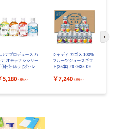
次のスライド
ハルナプロデュース ハ
シャディ カゴメ 100%
【アウトレ
ルナ オモテナシシリー
フルーツジュースギフ
ック） 味の
ズ（緑茶・ほうじ茶・レッ
ト(35本) 26-0435-091 1
ンディ ス
ドルイボス・天然水） ア
箱（直送品）
ェオレ コ
￥5,180
￥7,240
￥1,780
ートBOX 1セット（48
BST-25A
（税込）
（税込）
）