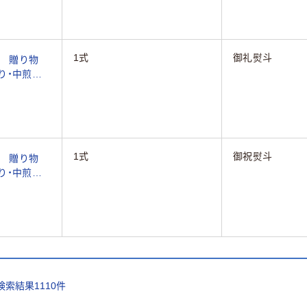
1式
御礼熨斗
 贈り物
り・中煎り・
) 二重封筒
1式
御祝熨斗
 贈り物
り・中煎り・
) 二重封筒
検索結果
1110
件