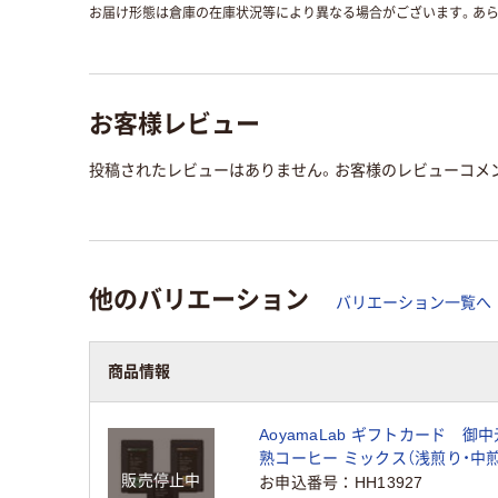
お届け形態は倉庫の在庫状況等により異なる場合がございます。あら
お客様レビュー
投稿されたレビューはありません。お客様のレビューコメ
他のバリエーション
バリエーション一覧へ
商品情報
AoyamaLab ギフトカード 御
熟コーヒー ミックス（浅煎り・中
販売停止中
り） 粉 各150g (3袋セット) 二
お申込番号
HH13927