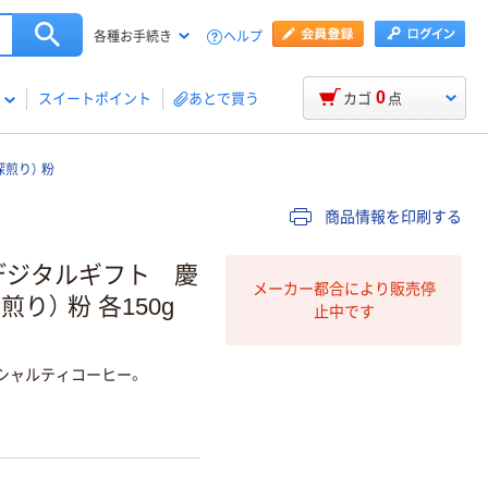
ヘルプ
各種お手続き
0
スイートポイント
あとで買う
カゴ
点
深煎り） 粉
商品情報を印刷する
デジタルギフト 慶
メーカー都合により販売停
り） 粉 各150g
止中です
シャルティコーヒー。