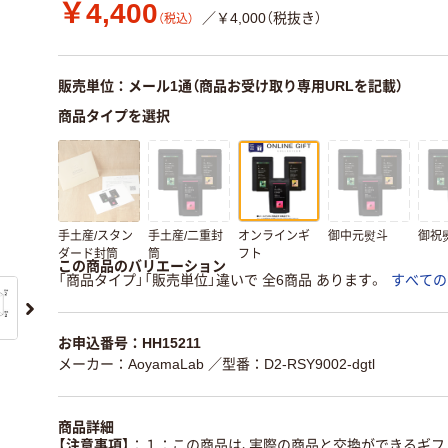
￥4,400
／￥4,000（税抜き）
（税込）
販売単位：メール1通（商品お受け取り専用URLを記載）
商品タイプを選択
手土産/スタン
手土産/二重封
オンラインギ
御中元熨斗
御祝
ダード封筒
筒
フト
この商品のバリエーション
「商品タイプ」「販売単位」違いで 全6商品 あります。
すべての
お申込番号：HH15211
メーカー：AoyamaLab
／型番：D2-RSY9002-dgtl
商品詳細
【注意事項】
１：この商品は、実際の商品と交換ができるギフ