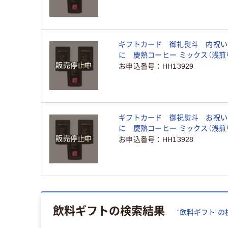
品）
ギフトカード 御礼熨斗 内祝い
に 慶熟コーヒー ミックス（浅煎
販売停止中
深煎り） 粉 各150g (3袋セット
お申込番号
HH13929
（直送品）
ギフトカード 御祝熨斗 お祝い
に 慶熟コーヒー ミックス（浅煎
販売停止中
深煎り） 粉 各150g (3袋セット
お申込番号
HH13928
（直送品）
飲料ギフト
の検索結果
“
飲料ギフト
”の