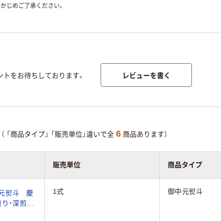
かじめご了承ください。
レビューを書く
ントをお待ちしております。
6
（
「商品タイプ」
「販売単位」違いで全
商品あります）
販売単位
商品タイプ
1式
御中元熨斗
中元熨斗 慶
煎り・深煎
重封筒（直送