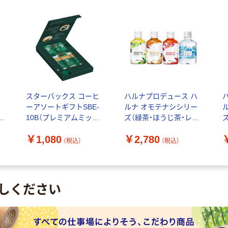
ミ
スターバックス コーヒ
ハルナプロデュース ハ
ーアソートギフトSBE-
ルナ オモテナシシリー
・
10B（プレミアムミック
ズ（緑茶・ほうじ茶・レッ
ェ
ス カフェラテ×3本、オリ
ドルイボス・天然水） ア
￥1,080
￥2,780
ガミ ハウスブレンド×2
ソートBOX 1箱（24本
ソ
（税込）
（税込）
袋）
入）
本
しください