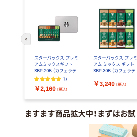
前のスライドへ
箱セット】
スターバックス プレミ
スターバックス プレ
ょっと贅沢な珈
アムミックスギフト
アム ミックス ギフト
ックコーヒ
SBP-20B （カフェラテ・
SBP-30B （カフェラテ
-0552-109
キャラメルラテ・カフェ
キャラメルラテ・カフ
(
1
)
￥3,240
)（直送品）
モカ・抹茶ラテ×各2本）
モカ・抹茶ラテ×各4本）
（税込）
（税込）
￥2,160
（税込）
ますます商品拡大中！まずはお試